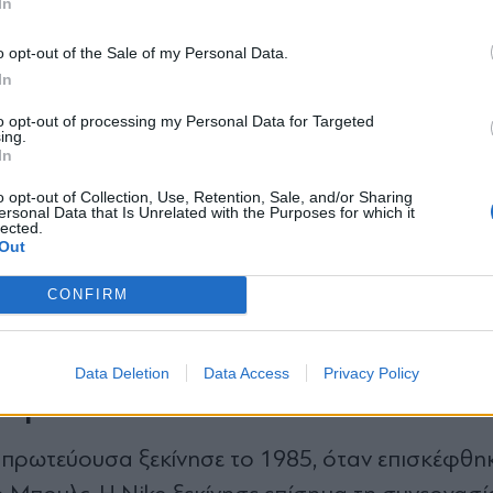
άδες, αυξάνοντας ακόμη περισσότερο τα κέρδη.
In
*
o opt-out of the Sale of my Personal Data.
Αποδέχομαι τους
όρους χρήσης
 του Air Jordan
In
και την πολιτική απορρήτου
to opt-out of processing my Personal Data for Targeted
2003, ο Μάικλ Τζόρνταν συνεχίζει να εισπράττε
ing.
Εγγραφή
In
πό τη συμφωνία του με τη Nike. Η συνολική το
ατομμύρια δολάρια, καθιστώντας τον έναν από το
o opt-out of Collection, Use, Retention, Sale, and/or Sharing
ersonal Data that Is Unrelated with the Purposes for which it
lected.
X
Out
CONFIRM
η δύναμη του brand που έχει δημιουργήσει ο Τ
ισμού και έχει εξελιχθεί σε πολιτιστικό φαινόμε
Data Deletion
Data Access
Privacy Policy
ην ομάδα
 πρωτεύουσα ξεκίνησε το 1985, όταν επισκέφθη