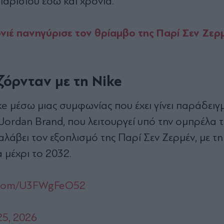
Παρισιού εδώ και χρόνια.
ιέ πανηγύρισε τον θρίαμβο της Παρί Σεν Ζερ
όρνταν με τη Nike
ike μέσω μιας συμφωνίας που έχει γίνει παράδειγ
 Jordan Brand, που λειτουργεί υπό την ομπρέλα 
ναλάβει τον εξοπλισμό της Παρί Σεν Ζερμέν, με τη
 μέχρι το 2032.
r.com/U3FWgFeO52
25, 2026