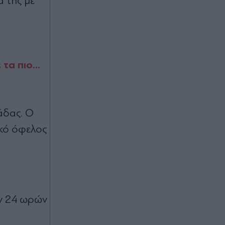
α της με
τα πιο...
άδας. Ο
ικό όφελος
ων 24 ωρών