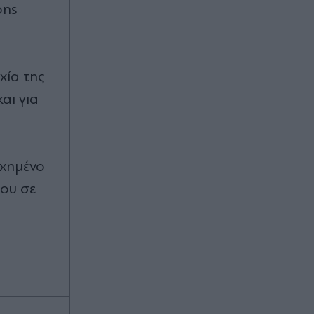
ons
χία της
αι για
υχημένο
του σε