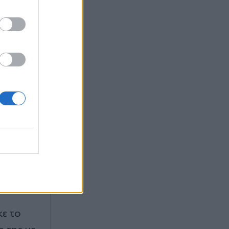
ι ετησίως
υ
υς
ζόρνταν,
νο.
κε το