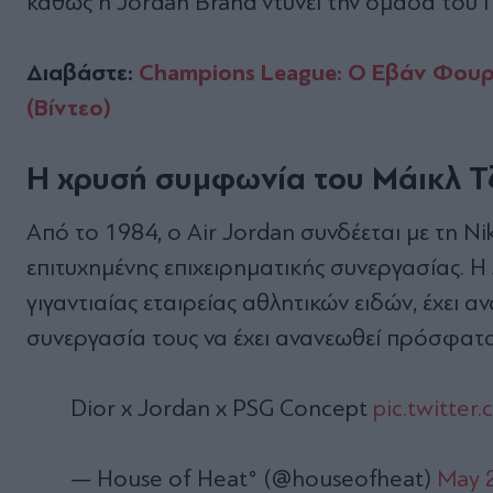
καθώς η Jordan Brand ντύνει την ομάδα του 
Διαβάστε:
Champions League: Ο Εβάν Φουρν
(Βίντεο)
Η χρυσή συμφωνία του Μάικλ Τζ
Από το 1984, ο Air Jordan συνδέεται με τη N
επιτυχημένης επιχειρηματικής συνεργασίας. Η
γιγαντιαίας εταιρείας αθλητικών ειδών, έχει α
συνεργασία τους να έχει ανανεωθεί πρόσφατα
Dior x Jordan x PSG Concept
pic.twitte
— House of Heat° (@houseofheat)
May 