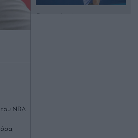
Πριν 23 λεπτά
Έξοδος εκδρομέων Αυγούστου:
Πάνω από 65.000 αναμένεται να
αναχωρήσουν το Σαββατοκύριακο
από το λιμάνι του Πειραιά - Γεμάτα
τα πλοία
Πριν 35 λεπτά
Πυρόπληκτοι: Ενεργοποιούνται fast
track μέτρα στήριξης - Τι
περιλαμβάνουν
Πριν 40 λεπτά
Τι κρύβει ο φάκελος για τη μοιραία
ς του NBA
σύγκρουση των δύο ελικοπτέρων
Bell στη Ψάθα - Μέχρι το "κόκκαλο"
η έρευνα, με στόχο να απαντηθούν
φόρα,
όλα τα ερωτήματα