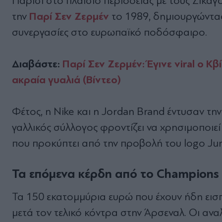
Παρίσι στο πλαίσιο περιοδείας με τους Σικάγ
Παρί Σεν Ζερμέν
την
το 1989, δημιουργώντας
συνεργασίες στο ευρωπαϊκό ποδόσφαιρο.
Διαβάστε:
Παρί Σεν Ζερμέν: Έγινε viral ο Κ
ακραία γυαλιά (Βίντεο)
Φέτος, η Nike και η Jordan Brand έντυσαν τη
γαλλικός σύλλογος φροντίζει να χρησιμοποιεί
που προκύπτει από την προβολή του logo J
Τα επόμενα κέρδη από το Champions
Τα 150 εκατομμύρια ευρώ που έχουν ήδη ει
μετά τον τελικό κόντρα στην Άρσεναλ. Οι αν