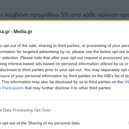
αν λαμβάνει προμήθεια 5% από κάθε πώληση πρ
 σημαίνει ότι οι φανέλες της Παρί, τα αθλητικά 
ka.gr -
Media.gr
ρουν σημαντικά έσοδα στον θρύλο του μπάσκετ
to opt-out of the sale, sharing to third parties, or processing of your per
ρες
formation for targeted advertising by us, please use the below opt-out s
r selection. Please note that after your opt-out request is processed y
eing interest-based ads based on personal information utilized by us or
το περασμένο Σάββατο, οι πωλήσεις των προϊόν
disclosed to third parties prior to your opt-out. You may separately opt-
τον θρίαμβο, τα έσοδα ξεπέρασαν τα 150 εκατομ
losure of your personal information by third parties on the IAB’s list of
. This information may also be disclosed by us to third parties on the
IA
Τζόρνταν έχει ήδη εισπράξει περίπου 7,5 εκατο
Participants
that may further disclose it to other third parties.
η ζήτηση παραμένει στα ύψη.
Εγγραφή στο
newsletter
l Data Processing Opt Outs
η εξαντληθεί από την αγορά, με νέες παραγγελίες
εράστια ζήτηση των φιλάθλων παγκοσμίως. Η επιτ
o opt-out of the Sharing of my personal data.