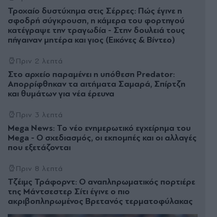
Τροχαίο δυστύχημα στις Σέρρες: Πώς έγινε η
σφοδρή σύγκρουση, η κάμερα του φορτηγού
κατέγραψε την τραγωδία - Στην δουλειά τους
πήγαιναν μητέρα και γιος (Εικόνες & Βίντεο)
Πριν 2 λεπτά
Στο αρχείο παραμένει η υπόθεση Predator:
Απορρίφθηκαν τα αιτήματα Σαμαρά, Σπίρτζη
και θυμάτων για νέα έρευνα
Πριν 3 λεπτά
Mega News: Το νέο ενημερωτικό εγχείρημα του
Mega - Ο σχεδιασμός, οι εκπομπές και οι αλλαγές
που εξετάζονται
Πριν 8 λεπτά
Τζέιμς Τράφορντ: Ο αναπληρωματικός πορτιέρε
της Μάντσεστερ Σίτι έγινε ο πιο
ακριβοπληρωμένος Βρετανός τερματοφύλακας