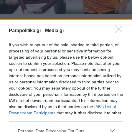
ΑΘΛΗΤΙΚΑ ΝΕΑ
26.05.2026 11:40
ΦΙΛΙΠΠΟΣ ΚΑΤΣΙΩΤΗΣ
Parapolitika.gr -
Media.gr
Εθνική Ελλάδας: Πρώτη κλήση για
If you wish to opt-out of the sale, sharing to third parties, or
Κυζιρίδη στην αποστολή, έμειναν εκτός
processing of your personal or sensitive information for
Κωνσταντέλιας και Καρέτσας
targeted advertising by us, please use the below opt-out
section to confirm your selection. Please note that after your
opt-out request is processed you may continue seeing
interest-based ads based on personal information utilized by
us or personal information disclosed to third parties prior to
your opt-out. You may separately opt-out of the further
disclosure of your personal information by third parties on the
IAB’s list of downstream participants. This information may
also be disclosed by us to third parties on the
IAB’s List of
Εγγραφή στο newsletter
Downstream Participants
that may further disclose it to other
third parties.
Personal Data Processing Opt Outs