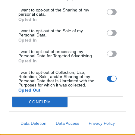
I want to opt-out of the Sharing of my
personal data.
*
Opted In
Αποδέχομαι τους
όρους χρήσης
και την πολιτική απορρήτου
ΑΘΛΗΤΙΚΑ ΝΕΑ
02.06.2026 15:35
I want to opt-out of the Sale of my
Personal Data.
ΦΙΛΙΠΠΟΣ ΚΑΤΣΙΩΤΗΣ
Opted In
Εγγραφή
Εθνική Ελλάδος: Οριστικά στην Τούμπα
I want to opt-out of processing my
οι αγώνες του Nations League με
Personal Data for Targeted Advertising.
Opted In
Γερμανία και Ολλανδία
X
I want to opt-out of Collection, Use,
Retention, Sale, and/or Sharing of my
Personal Data that Is Unrelated with the
Purposes for which it was collected.
Opted Out
CONFIRM
Data Deletion
Data Access
Privacy Policy