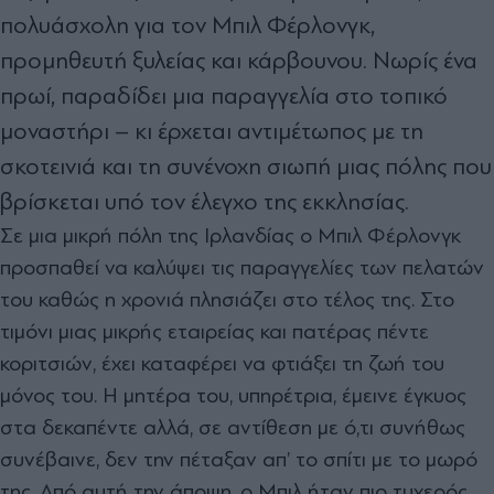
πολυάσχολη για τον Μπιλ Φέρλονγκ,
προμηθευτή ξυλείας και κάρβουνου. Νωρίς ένα
πρωί, παραδίδει μια παραγγελία στο τοπικό
μοναστήρι – κι έρχεται αντιμέτωπος με τη
σκοτεινιά και τη συνένοχη σιωπή μιας πόλης που
βρίσκεται υπό τον έλεγχο της εκκλησίας.
Σε μια μικρή πόλη της Ιρλανδίας ο Μπιλ Φέρλονγκ
προσπαθεί να καλύψει τις παραγγελίες των πελατών
του καθώς η χρονιά πλησιάζει στο τέλος της. Στο
τιμόνι μιας μικρής εταιρείας και πατέρας πέντε
κοριτσιών, έχει καταφέρει να φτιάξει τη ζωή του
μόνος του. Η μητέρα του, υπηρέτρια, έμεινε έγκυος
στα δεκαπέντε αλλά, σε αντίθεση με ό,τι συνήθως
συνέβαινε, δεν την πέταξαν απ’ το σπίτι με το μωρό
της. Από αυτή την άποψη, ο Μπιλ ήταν πιο τυχερός