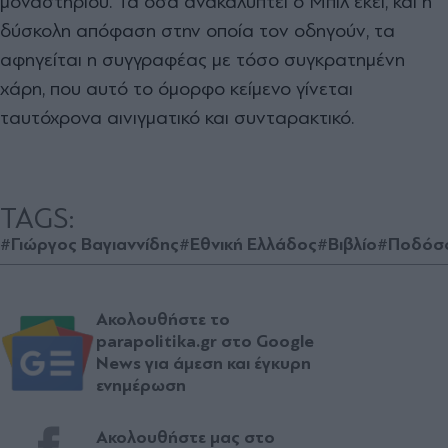
μοναστηριού. Τα όσα ανακαλύπτει ο Μπιλ εκεί, και η
δύσκολη απόφαση στην οποία τον οδηγούν, τα
αφηγείται η συγγραφέας με τόσο συγκρατημένη
χάρη, που αυτό το όμορφο κείμενο γίνεται
ταυτόχρονα αινιγματικό και συνταρακτικό.
TAGS:
#Γιώργος Βαγιαννίδης
#Εθνική Ελλάδος
#Βιβλίο
#Ποδόσ
Ακολουθήστε το
parapolitika.gr στο Google
News για άμεση και έγκυρη
ενημέρωση
Ακολουθήστε μας στο