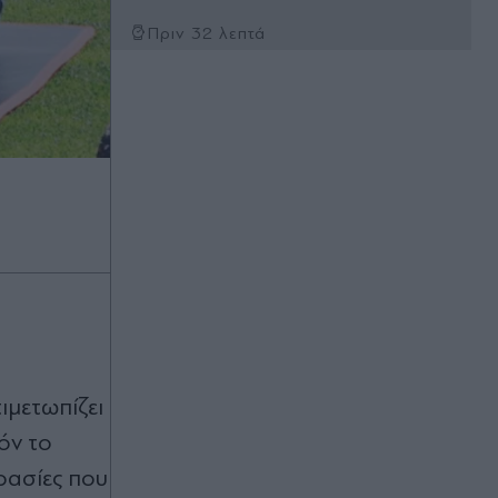
Πριν 32 λεπτά
Υπόθεση Marfin: Στην Αθήνα σήμερα
η 46χρονη - Ποια είναι τα δυνατά και
τα αδύναμα στοιχεία στην
πραγματογνωμοσύνη της ΔΕΕ
Πριν 32 λεπτά
"Ελπίδα για την Δημοκρατία": Δεν
έχουν τέλος οι διαλυτικές τάσεις
στο κόμμα της Μαρίας Καρυστιανού
- Παρασκηνιακές κινήσεις
κατήγγειλαν 22 πρώην στελέχη
Πριν 38 λεπτά
Τα αστυνομικά θρίλερ του
καλοκαιριού: Εγκλήματα που
ιμετωπίζει
συγκλόνισαν την Ελλάδα και τα
όν το
κρίσιμα αναπάντητα ερωτήματα
κρασίες που
Πριν 46 λεπτά