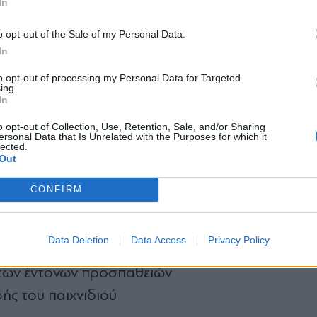
In
θλητικής απόδοσης. Η κλιματική έκτακτη ανάγκ
των μέσων θερμοκρασιών και συχνότερα κύματα 
*
o opt-out of the Sale of my Personal Data.
Αποδέχομαι τους
όρους χρήσης
In
εγάλες αθλητικές διοργανώσεις όπως το Μουντι
και την πολιτική απορρήτου
to opt-out of processing my Personal Data for Targeted
ing.
Εγγραφή
όδοση των ποδοσφαιριστών
In
o opt-out of Collection, Use, Retention, Sale, and/or Sharing
σοβαρές επιπτώσεις που έχουν οι υψηλές θερμοκρα
ersonal Data that Is Unrelated with the Purposes for which it
lected.
X
ν ο υδράργυρος ξεπερνά τους 28 βαθμούς Κελσ
Out
ιχνίδι:
CONFIRM
 εκρηκτικών κινήσεων
Data Deletion
Data Access
Privacy Policy
ν οι αθλητές κατά τη διάρκεια του αγώνα
των έντονων προσπαθειών
ής του παιχνιδιού