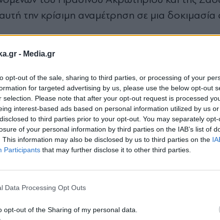
 αυτή την κρίσιμη αναμέτρηση σε μια δοκιμασία
ka.gr -
Media.gr
ντιάλ 2026 υπό δυσμενείς συνθήκε
to opt-out of the sale, sharing to third parties, or processing of your per
, 97 από τους 104 συνολικά αγώνες του Παγκοσ
formation for targeted advertising by us, please use the below opt-out s
r selection. Please note that after your opt-out request is processed y
ενείς καιρικές συνθήκες. Η διοργάνωση ξεκινά
eing interest-based ads based on personal information utilized by us or
 τις ημερομηνίες και τις τοποθεσίες όλων των
disclosed to third parties prior to your opt-out. You may separately opt-
losure of your personal information by third parties on the IAB’s list of
. This information may also be disclosed by us to third parties on the
IA
Participants
that may further disclose it to other third parties.
Εγγραφή στο
ral με μήνυμά της σε παίκτη της Εθνικής Ισπανί
newsletter
l Data Processing Opt Outs
o opt-out of the Sharing of my personal data.
ρευνα είναι οι 28 βαθμοί Κελσίου, θερμοκρασία 