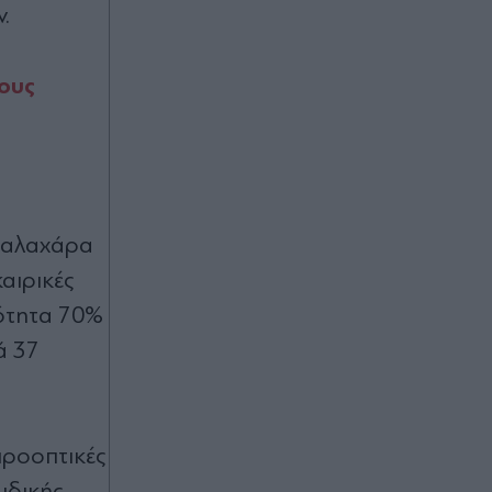
.
Μπαίνει τάξη στις διπλές αμοιβές
των Ανεξάρτητων Αρχών: Πώς
εφαρμόζεται το πλαφόν στις
τους
αποδοχές
Πριν 57 λεπτά
Με γαλλική σφραγίδα η ηλεκτρική
διασύνδεση Ελλάδας - Κύπρου: Τι
σημαίνει για την χώρα μας η είσοδος
νταλαχάρα
του γαλλικού επενδυτικού ομίλου
Meridiam
αιρικές
νότητα 70%
Πριν 58 λεπτά
ά 37
Kατερίνα Σπυριδάκη: Ο στόχος μας
δεν αλλάζει, το ΠΑΣΟΚ να είναι
πρώτο έστω και με μία ψήφο
 προοπτικές
υδικής