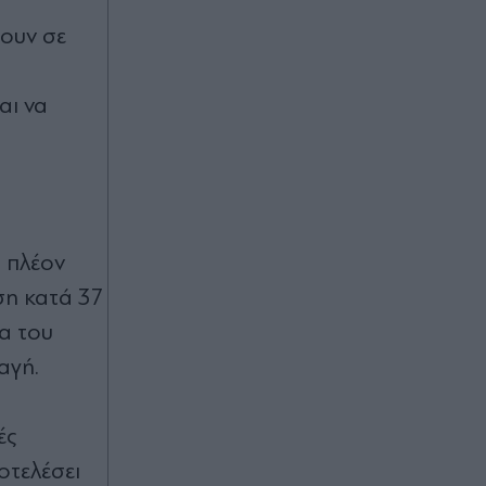
τουν σε
αι να
 πλέον
ση κατά 37
α του
αγή.
ές
οτελέσει