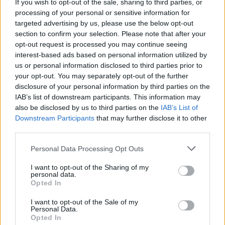
If you wish to opt-out of the sale, sharing to third parties, or
processing of your personal or sensitive information for
targeted advertising by us, please use the below opt-out
STORIES
25.01.2021 07:09
section to confirm your selection. Please note that after your
ΓΙΩΡΓΟΣ ΝΟΚΟΣ
opt-out request is processed you may continue seeing
interest-based ads based on personal information utilized by
Παύλος Αποστολίδης: Από την ΕΥΠ του
us or personal information disclosed to third parties prior to
Σημίτη μέχρι το ΕΛΙΑΜΕΠ και τις
your opt-out. You may separately opt-out of the further
disclosure of your personal information by third parties on the
διερευνητικές με την Τουρκία
IAB’s list of downstream participants. This information may
also be disclosed by us to third parties on the
IAB’s List of
Εγγραφή στο newsletter
Downstream Participants
that may further disclose it to other
third parties.
Personal Data Processing Opt Outs
I want to opt-out of the Sharing of my
personal data.
1
*
Opted In
Αποδέχομαι τους
όρους χρήσης
και την πολιτική απορρήτου
I want to opt-out of the Sale of my
Personal Data.
Opted In
Εγγραφή