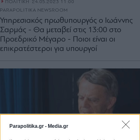
ΠΟΛΙΤΙΚΗ
24.05.2023 11:00
PARAPOLITIKA NEWSROOM
Υπηρεσιακός πρωθυπουργός ο Ιωάννης
Σαρμάς - Θα μεταβεί στις 13:00 στο
Προεδρικό Μέγαρο - Ποιοι είναι οι
επικρατέστεροι για υπουργοί
Parapolitika.gr -
Media.gr