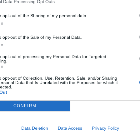
l Data Processing Opt Outs
o opt-out of the Sharing of my personal data.
In
*
o opt-out of the Sale of my Personal Data.
Αποδέχομαι τους
όρους χρήσης
Η
05.09.2025 14:35
ΠΟΛΙΤΙΚΗ
08.08.2025 
In
και την πολιτική απορρήτου
TIKA NEWSROOM
PARAPOLITIKA NEWSRO
to opt-out of processing my Personal Data for Targeted
Πώς θα γίνει η
Τσιάρας στα Παρα
ing.
Εγγραφή
In
φή των κλεμμένων
90,1: "Δεδομένη η 
o opt-out of Collection, Use, Retention, Sale, and/or Sharing
ΠΕΚΕΠΕ - "Ο
βούληση και εμού 
ersonal Data that Is Unrelated with the Purposes for which it
lected.
X
συνεχίζεται, με
κυβέρνησης η παθ
Out
ούς ρυθμούς"
του ΟΠΕΚΕΠΕ να λ
CONFIRM
Data Deletion
Data Access
Privacy Policy