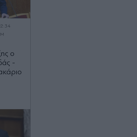
12:34
OM
ης ο
άς -
ακάριο