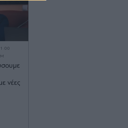
11:00
OM
χύσουμε
με νέες