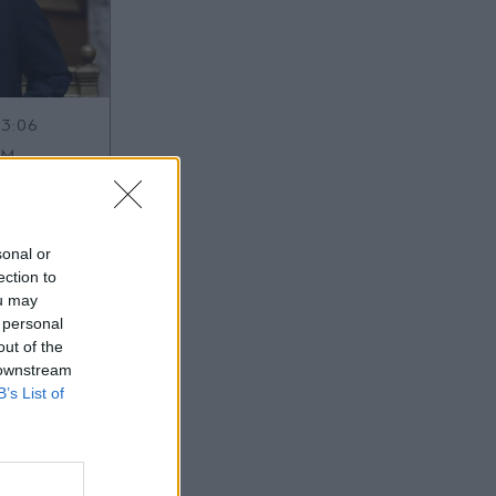
13:06
OM
: Στήριξη
 του
για την
sonal or
ection to
ου 23
ou may
 personal
out of the
 downstream
B’s List of