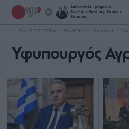
Απέναντι Μικρόφωνα
Σωτήρης Ξενάκης, Βασίλης
Σκουρής
ΕΙΔΗΣΕΙΣ ΤΩΡΑ
ΠΟΛΙΤΙΚΗ
ΕΛΛΑΔΑ
ΠΑ
Υφυπουργός Αγρ