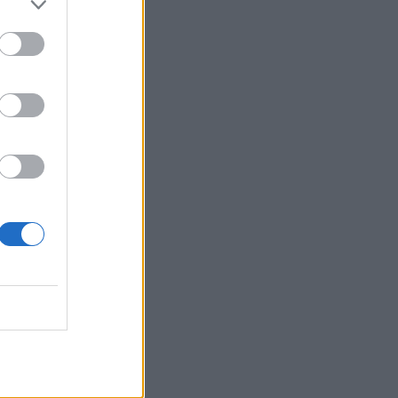
13:59
OM
πολιτικά
πολιτική
και της
ογένεια
ήξει"