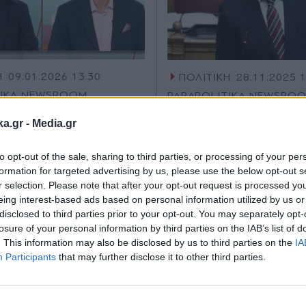
Η
09.01.2026 13:30
ΠΟΛΙΤΙΚΗ
28.11.2025 
TIKA NEWSROOM
PARAPOLITIKA NEWSRO
ός για αγροτικές
Γιάννης Ανδριανός
ka.gr -
Media.gr
ιήσεις: "Είμαστε
στο ελεγκτικό έργο
 διαλόγου και όχι
ΟΠΕΚΕΠΕ - Τι είπε 
to opt-out of the sale, sharing to third parties, or processing of your per
formation for targeted advertising by us, please use the below opt-out s
ς σύγκρουσης, αλλά
ενίσχυση του Μέτρ
r selection. Please note that after your opt-out request is processed y
να βάλουμε τα όρια"
eing interest-based ads based on personal information utilized by us or
disclosed to third parties prior to your opt-out. You may separately opt-
losure of your personal information by third parties on the IAB’s list of
. This information may also be disclosed by us to third parties on the
IA
Participants
that may further disclose it to other third parties.
Εγγραφή στο
newsletter