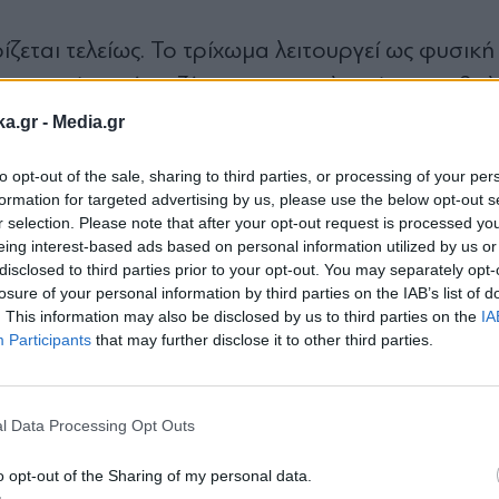
ίζεται τελείως. Το τρίχωμα λειτουργεί ως φυσικ
στασία από τη ζέστη και την ηλιακή ακτινοβολ
ύρτσισμα για να απομακρύνονται οι νεκρές τρίχ
ka.gr -
Media.gr
omer μπορεί να σάς καθοδηγήσει ανάλογα με τις 
to opt-out of the sale, sharing to third parties, or processing of your per
ι (Κοκόνι, κ.α.).
formation for targeted advertising by us, please use the below opt-out s
r selection. Please note that after your opt-out request is processed y
eing interest-based ads based on personal information utilized by us or
disclosed to third parties prior to your opt-out. You may separately opt-
losure of your personal information by third parties on the IAB’s list of
. This information may also be disclosed by us to third parties on the
IA
Participants
that may further disclose it to other third parties.
 μια καθαρά ανθρώπινη ανάγκη και ότι αυτό που ε
Εγγραφή στο
ο οποίο επιτρέπει στο δέρμα του ζώου να "αναπν
newsletter
ρτσίζεται τουλάχιστον μία φορά την ημέρα.
l Data Processing Opt Outs
o opt-out of the Sharing of my personal data.
α με ειδικό σαμπουάν για σκύλους, είναι αρκετό