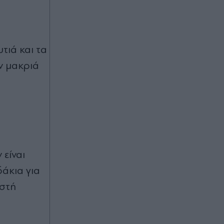
τιά και τα
ν μακριά
 είναι
δάκια για
ωστή