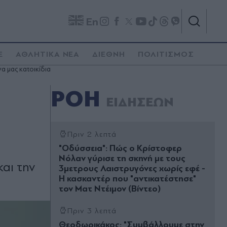
En
E
ΑΘΛΗΤΙΚΑ ΝΕΑ
ΔΙΕΘΝΗ
ΠΟΛΙΤΙΣΜΟΣ
να μας κατοικίδια
ΡΟΗ
ΕΙΔΗΣΕΩΝ
Πριν 2 λεπτά
"Οδύσσεια": Πώς ο Κρίστοφερ
Νόλαν γύρισε τη σκηνή με τους
και την
3μετρους Λαιστρυγόνες χωρίς εφέ -
Η κασκαντέρ που "αντικατέστησε"
τον Ματ Ντέιμον (Βίντεο)
Πριν 3 λεπτά
Θεοδωρικάκος: "Συμβάλλουμε στην