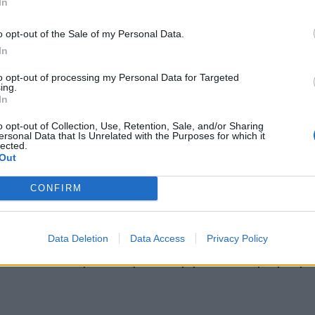
In
άνιο θα πρέπει να βουρτσίσουμε για να φύγουν ο
*
o opt-out of the Sale of my Personal Data.
Αποδέχομαι τους
όρους χρήσης
ρό στα αφτιά του. Μετά το μπάνιο, φροντίζουμε 
In
και την πολιτική απορρήτου
υχές του δέρματος. Προσοχή: μετά από βουτιές στ
to opt-out of processing my Personal Data for Targeted
 γλυκό νερό για να απομακρύνουμε το αλάτι από
ing.
Εγγραφή
In
o opt-out of Collection, Use, Retention, Sale, and/or Sharing
ersonal Data that Is Unrelated with the Purposes for which it
lected.
X
Out
CONFIRM
ια σκασίματα ή ερεθισμούς και χρησιμοποιούμε 
 καίει- ιδιαίτερα τα μεσημέρια όταν ο υδράργυρ
Data Deletion
Data Access
Privacy Policy
λτες είναι νωρίς το πρωί ή αργά το απόγευμα γι