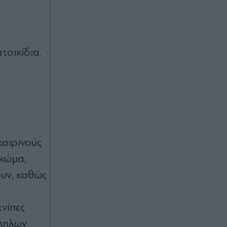
τοικίδια.
καιρινούς
 χώμα,
ουν, καθώς
ο
κνίπες
λληλων