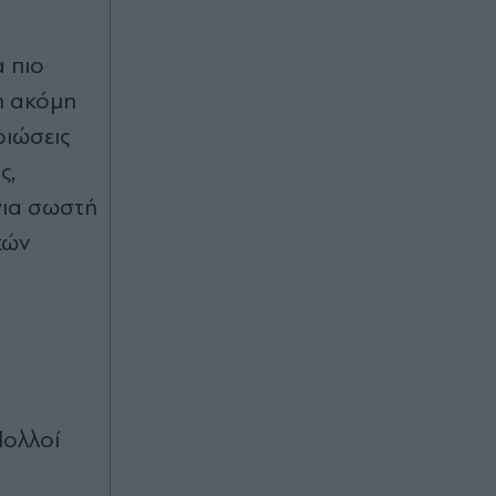
Μυτιλήνη (Βίντεο)
α πιο
Πριν 18 λεπτά
Γιατί η αγωνία των υποψηφίων για
ή ακόμη
τα κομματικά ψηφοδέλτια έχει
οιώσεις
χτυπήσει "κόκκινο" και ποιος ο λόγος
που θα… συνεχίσουν να αγωνιούν
ς,
για σωστή
Πριν 23 λεπτά
κών
Γιάννης Στάνκογλου: Η φωτογραφία
από τα νεανικά του χρόνια με
μακριά μαλλιά - "Παρελθόν,
νεότητα, αναμνήσεις" (Εικόνες)
Πριν 32 λεπτά
Ταϊλάνδη: Μαθητής άνοιξε πυρ σε
σχολείο βόρεια της Μπανγκόκ -
Πολλοί
Επτά νεκροί και 15 τραυματίες, ο
δράστης αυτοκτόνησε (Εικόνες &
Βίντεο)