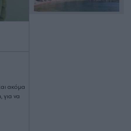
Πριν 9 λεπτά
Σοκαριστικό τροχαίο στο Αίγιο:
Νεκρός οδηγός λεωφορείου -
Yπέστη καρδιακό επεισόδιο στο
τιμόνι (Εικόνα)
Πριν 13 λεπτά
Αεροδρόμιο "Ελ. Βενιζέλος":
Βαλίτσα με 18 κιλά κάνναβης
"πρόδωσε" κύκλωμα - Εντοπίστηκε
εργαστήριο σε σπίτι στην Αττική
ται ακόμα
(Εικόνες & Βίντεο)
, για να
Πριν 18 λεπτά
Κυψέλη: "Δεν το πιστεύουμε, νιώθω
σαν μητέρα για αυτό το αγόρι",
συγκλονίζει το ζευγάρι που είχε
"υιοθετήσει" τον Αφγανό στη