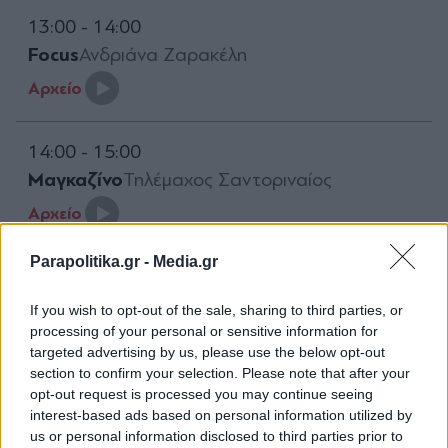
13:00 - 14:00
Focus
Ανδριάνα Ζαρακέλη
Aρχείο
14:00 - 15:00
Μαγκαζίνο
Τηλέμαχος Σαντοριναίος
Aρχείο
Parapolitika.gr -
Media.gr
15:00 - 16:00
Best of Κακά Κορίτσια
If you wish to opt-out of the sale, sharing to third parties, or
Μαρία Λεμονιά, Έλενα Καραμίχαλου
processing of your personal or sensitive information for
targeted advertising by us, please use the below opt-out
Aρχείο
section to confirm your selection. Please note that after your
opt-out request is processed you may continue seeing
interest-based ads based on personal information utilized by
16:00 - 17:00
us or personal information disclosed to third parties prior to