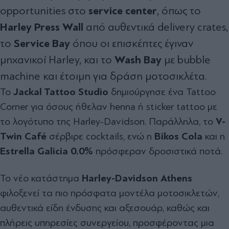
service center
opportunities στο
, όπως το
Harley Press Wall
από αυθεντικά delivery crates,
Service Bay
το
όπου οι επισκέπτες έγιναν
Wash Bay
μηχανικοί Harley, και το
με bubble
machine και έτοιμη για δράση μοτοσικλέτα.
Το
Jackal Tattoo Studio
δημιούργησε ένα Tattoo
Corner για όσους ήθελαν henna ή sticker tattoo με
το λογότυπο της Harley-Davidson. Παράλληλα, το
V-
Twin Café
σέρβιρε cocktails, ενώ η
Bikos Cola
και η
Estrella Galicia 0.0%
πρόσφεραν δροσιστικά ποτά.
Το νέο κατάστημα
Harley-Davidson Athens
φιλοξενεί τα πιο πρόσφατα μοντέλα μοτοσικλετών,
αυθεντικά είδη ένδυσης και αξεσουάρ, καθώς και
πλήρεις υπηρεσίες συνεργείου, προσφέροντας μια