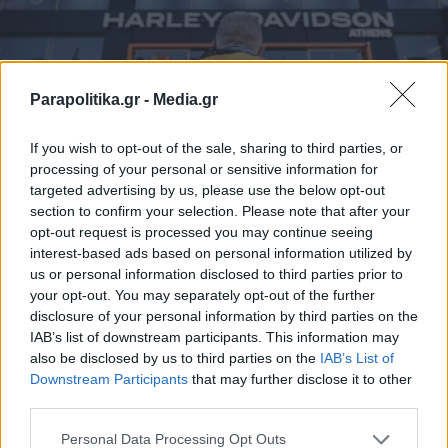
Parapolitika.gr -
Media.gr
If you wish to opt-out of the sale, sharing to third parties, or
processing of your personal or sensitive information for
targeted advertising by us, please use the below opt-out
BUSINESS
21.10.2025 16:56
section to confirm your selection. Please note that after your
PARAPOLITIKA NEWSROOM
opt-out request is processed you may continue seeing
Η Harley-Davidson Athens φιλοξένησε το
interest-based ads based on personal information utilized by
us or personal information disclosed to third parties prior to
demo truck και τη διεθνή παρουσίαση
your opt-out. You may separately opt-out of the further
των μοντέλων 2025
disclosure of your personal information by third parties on the
IAB’s list of downstream participants. This information may
also be disclosed by us to third parties on the
IAB’s List of
Εγγραφή στο newsletter
Downstream Participants
that may further disclose it to other
third parties.
Personal Data Processing Opt Outs