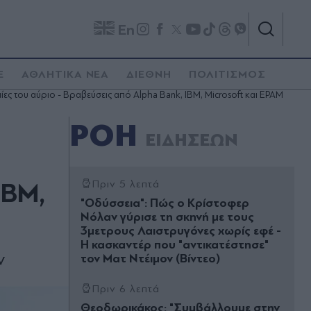
En
E
ΑΘΛΗΤΙΚΑ ΝΕΑ
ΔΙΕΘΝΗ
ΠΟΛΙΤΙΣΜΟΣ
μίες του αύριο - Βραβεύσεις από Alpha Bank, IBM, Microsoft και EPAM
ΡΟΗ
ΕΙΔΗΣΕΩΝ
IBM,
Πριν 5 λεπτά
"Οδύσσεια": Πώς ο Κρίστοφερ
Νόλαν γύρισε τη σκηνή με τους
3μετρους Λαιστρυγόνες χωρίς εφέ -
Η κασκαντέρ που "αντικατέστησε"
ν
τον Ματ Ντέιμον (Βίντεο)
Πριν 6 λεπτά
Θεοδωρικάκος: "Συμβάλλουμε στην