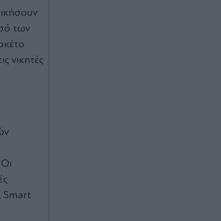
Μυτιλήνη (Βίντεο)
δικήσουν
οσό των
Πριν 21 λεπτά
Γιατί η αγωνία των υποψηφίων για
πακέτο
τα κομματικά ψηφοδέλτια έχει
ις νικητές
χτυπήσει "κόκκινο" και ποιος ο λόγος
που θα… συνεχίσουν να αγωνιούν
Πριν 26 λεπτά
Γιάννης Στάνκογλου: Η φωτογραφία
από τα νεανικά του χρόνια με
ών
μακριά μαλλιά - "Παρελθόν,
νεότητα, αναμνήσεις" (Εικόνες)
 Οι
Πριν 35 λεπτά
ές
Ταϊλάνδη: Μαθητής άνοιξε πυρ σε
σχολείο βόρεια της Μπανγκόκ -
, Smart
Επτά νεκροί και 15 τραυματίες, ο
δράστης αυτοκτόνησε (Εικόνες &
Βίντεο)