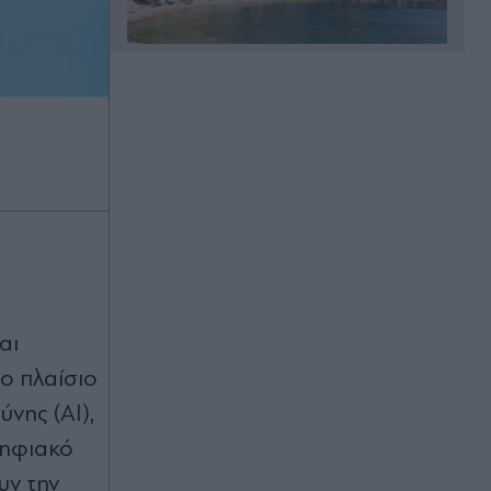
Πριν 12 λεπτά
Σοκαριστικό τροχαίο στο Αίγιο:
Νεκρός οδηγός λεωφορείου -
Yπέστη καρδιακό επεισόδιο στο
τιμόνι (Εικόνα)
Πριν 16 λεπτά
Αεροδρόμιο "Ελ. Βενιζέλος":
Βαλίτσα με 18 κιλά κάνναβης
"πρόδωσε" κύκλωμα - Εντοπίστηκε
εργαστήριο σε σπίτι στην Αττική
αι
(Εικόνες & Βίντεο)
το πλαίσιο
Πριν 21 λεπτά
νης (AI),
Κυψέλη: "Δεν το πιστεύουμε, νιώθω
σαν μητέρα για αυτό το αγόρι",
ψηφιακό
συγκλονίζει το ζευγάρι που είχε
υν την
"υιοθετήσει" τον Αφγανό στη