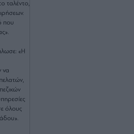
το ταλέντο,
ειρήσεων.
ό που
ας».
ήλωσε: «Η
 να
 πελατών,
πεζικών
υπηρεσίες
σε όλους
λάδου».