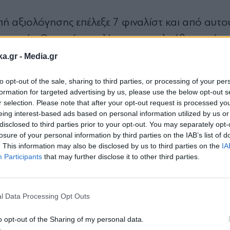
ή αξιολόγησης επέλεξε 7 φιναλίστ και από αυτο
ύς νικητές. Οι εφτά φιναλίστ παρακολούθησαν ένα
σης, που περιελάμβανε mentoring, workshops, n
ka.gr -
Media.gr
to opt-out of the sale, sharing to third parties, or processing of your per
formation for targeted advertising by us, please use the below opt-out s
οιηθεί στο πλαίσιο του 1ου Innovation Day, π
r selection. Please note that after your opt-out request is processed y
eing interest-based ads based on personal information utilized by us or
, όπου οι 7 εταιρείες θα παρουσιάσουν μπροστά
disclosed to third parties prior to your opt-out. You may separately opt-
losure of your personal information by third parties on the IAB’s list of
 να διεκδικήσουν ένα από τα τρία πρώτα βραβεί
. This information may also be disclosed by us to third parties on the
IA
της Alpha Bank, Σπύρο Τζαμτζή, Chief Informatio
Participants
that may further disclose it to other third parties.
Εγγραφή στο
ments, και Βιργινία Σώκου, Director Digital Sale
newsletter
ν στελέχη κορυφαίων εταιριών τεχνολογίας, όπω
l Data Processing Opt Outs
and Cyprus της IBM, Γιάννα Ανδρονοπούλου, Ge
 αλλά και οι Roberto Zuccaro, Strategic Invest
o opt-out of the Sharing of my personal data.