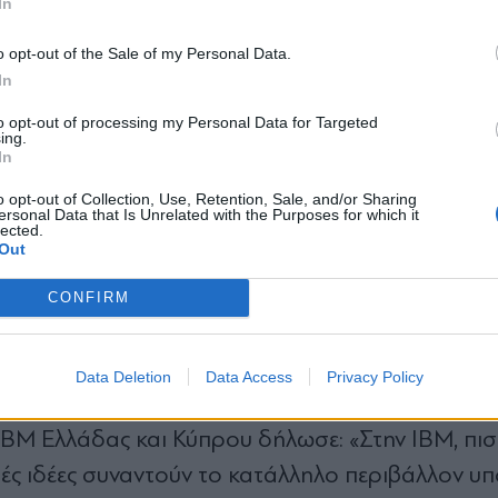
In
ner της BigPi Ventures, και Γ. Δουκίδης, Καθηγ
Επιστήμης & Τεχνολογίας, Σχολή Διοίκησης, Οικο
*
o opt-out of the Sale of my Personal Data.
Αποδέχομαι τους
όρους χρήσης
In
και την πολιτική απορρήτου
to opt-out of processing my Personal Data for Targeted
ing.
Εγγραφή
 Technology Officer της Alpha Bank δήλωσε: «Οι
In
ό τεχνολογικής ωριμότητας και τη δυναμική των
o opt-out of Collection, Use, Retention, Sale, and/or Sharing
ersonal Data that Is Unrelated with the Purposes for which it
Τεχνητής Νοημοσύνης. Ως Τράπεζα, παραμένουμ
lected.
X
Out
ος των νεοφυών εταιρειών, υιοθετώντας τεχνολ
 δημιουργούν ουσιαστική αξία για τους πελάτες
CONFIRM
 μαζί μας, ανοίγοντας τον δρόμο για την από κο
α στο μέλλον».
Data Deletion
Data Access
Privacy Policy
ΒΜ Ελλάδας και Κύπρου δήλωσε: «Στην IBM, πι
στές ιδέες συναντούν το κατάλληλο περιβάλλον υ