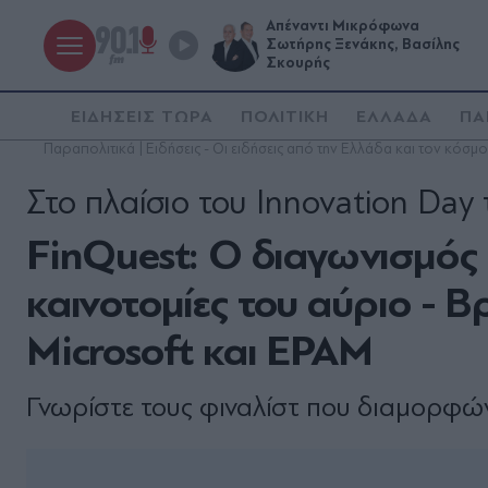
Απέναντι Μικρόφωνα
Σωτήρης Ξενάκης, Βασίλης
Σκουρής
ΕΙΔΗΣΕΙΣ ΤΩΡΑ
ΠΟΛΙΤΙΚΗ
ΕΛΛΑΔΑ
ΠΑ
Παραπολιτικά | Ειδήσεις - Οι ειδήσεις από την Ελλάδα και τον κόσμο
Στο πλαίσιο του Innovation Day
FinQuest: Ο διαγωνισμός π
καινοτομίες του αύριο - 
Microsoft και EPAM
Γνωρίστε τους φιναλίστ που διαμορφώ