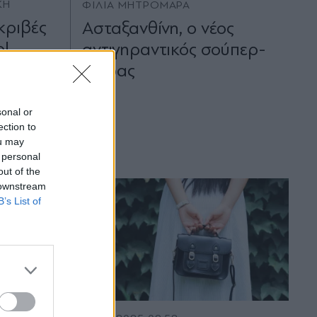
ΚΗ
ΦΙΛΙΑ ΜΗΤΡΟΜΑΡΑ
ακριβές
Ασταξανθίνη, ο νέος
ο!
αντιγηραντικός σούπερ-
ήρωας
sonal or
ection to
ou may
 personal
out of the
 downstream
B’s List of