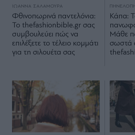
ΙΩΑΝΝΑ ΣΑΛΑΜΟΥΡΑ
ΠΗΝΕΛΟΠΗ
Φθινοπωρινά παντελόνια:
Κάπα: Τ
Το thefashionbible.gr σας
πανωφό
συμβουλεύει πώς να
Μάθε π
επιλέξετε το τέλειο κομμάτι
σωστά 
για τη σιλουέτα σας
thefash