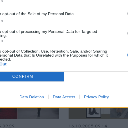
5 09:20
19.10.2025 10:03
In
 ΠΑΠΑΝΙΚΟΛΑΟΥ
ΠΗΝΕΛΟΠΗ ΠΑΠΑΝΙΚΟΛΑ
*
o opt-out of the Sale of my Personal Data.
Αποδέχομαι τους
όρους χρήσης
 φούστα επιστρέφει
Το thefashionbible
In
ά: Οδηγός από το
συμβουλεύει πώς ν
και την πολιτική απορρήτου
to opt-out of processing my Personal Data for Targeted
ible.gr για να
φορέσετε το λευκ
ing.
Εγγραφή
In
ε το all-time trend
τον χειμώνα με στιλ
κομψότητα
o opt-out of Collection, Use, Retention, Sale, and/or Sharing
ersonal Data that Is Unrelated with the Purposes for which it
lected.
X
Out
CONFIRM
Data Deletion
Data Access
Privacy Policy
5 09:29
16.10.2025 09:14