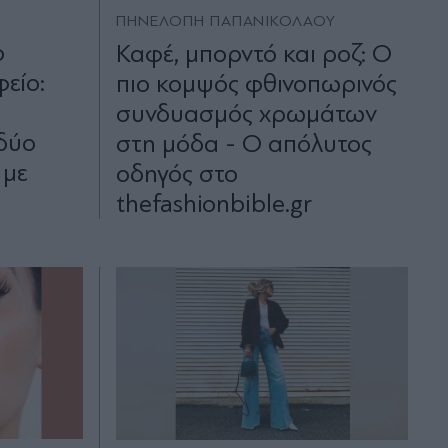
ΠΗΝΕΛΟΠΗ ΠΑΠΑΝΙΚΟΛΑΟΥ
ο
Καφέ, μπορντό και ροζ: Ο
φείο:
πιο κομψός φθινοπωρινός
συνδυασμός χρωμάτων
 δύο
στη μόδα - Ο απόλυτος
 με
οδηγός στο
thefashionbible.gr