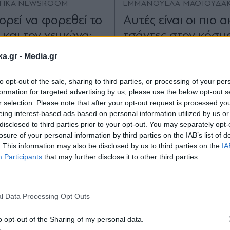
TIKA NEWSROOM
ΕΜΜΑΝΟΥΕΛΑ ΜΑΘΙΟΥΔΑ
ρεί να φορεθεί το
Αυτές είναι οι πιο 
 και τον χειμώνα:
τσάντες στον κόσμ
ίναι 5 τρόποι
ka.gr -
Media.gr
to opt-out of the sale, sharing to third parties, or processing of your per
formation for targeted advertising by us, please use the below opt-out s
r selection. Please note that after your opt-out request is processed y
eing interest-based ads based on personal information utilized by us or
disclosed to third parties prior to your opt-out. You may separately opt-
losure of your personal information by third parties on the IAB’s list of
. This information may also be disclosed by us to third parties on the
IA
Participants
that may further disclose it to other third parties.
Εγγραφή στο
newsletter
l Data Processing Opt Outs
o opt-out of the Sharing of my personal data.