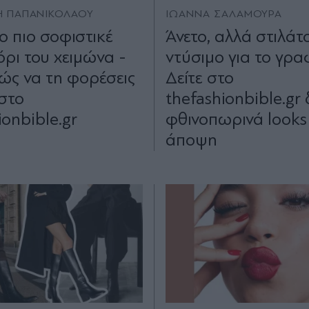
 ΠΑΠΑΝΙΚΟΛΑΟΥ
ΙΩΑΝΝΑ ΣΑΛΑΜΟΥΡΑ
ο πιο σοφιστικέ
Άνετο, αλλά στιλάτ
ρι του χειμώνα -
ντύσιμο για το γρα
ώς να τη φορέσεις
Δείτε στο
στο
thefashionbible.gr
ionbible.gr
φθινοπωρινά looks
άποψη