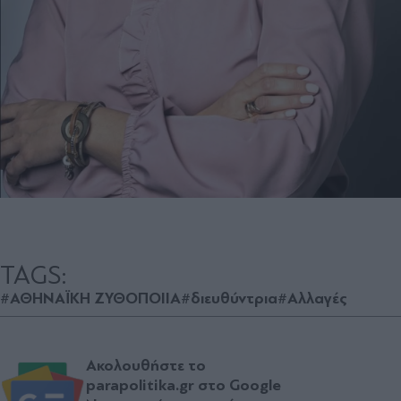
TAGS:
#ΑΘΗΝΑΪΚΗ ΖΥΘΟΠΟΙΙΑ
#διευθύντρια
#Αλλαγές
Ακολουθήστε το
parapolitika.gr στο Google