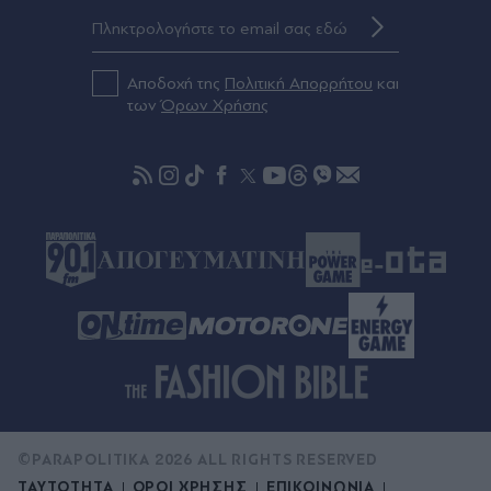
Προς εκτύπωση το πολλαπλό βιβλίο: "Σύγχρονο
εκπαιδευτικό υλικό, τόσο σε έντυπη όσο και σε
ηλεκτρονική μορφή"
Αποδοχή της
Πολιτική Απορρήτου
και
Πριν 44 λεπτά
των
Όρων Χρήσης
"Δεν μπορούσε να το πιστέψει": Μέσ' τα νεύρα ο
Μουρίνιο με την απόφαση του Ρόδρι να πάει
στην Μπαρτσελόνα
©PARAPOLITIKA 2026 ALL RIGHTS RESERVED
ΤΑΥΤΟΤΗΤΑ
ΟΡΟΙ ΧΡΗΣΗΣ
ΕΠΙΚΟΙΝΩΝΙΑ