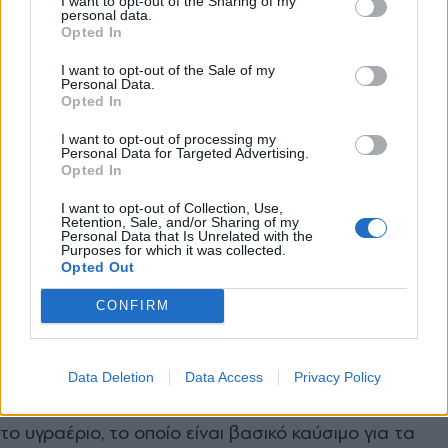
I want to opt-out of the Sharing of my
personal data.
Σήμερα η κρατική τηλεόραση μετέδωσε ότι
*
Opted In
Αποδέχομαι τους
όρους χρήσης
συνελήφθη ο διευθυντής μιας μονάδας υγραερίου
και την πολιτική απορρήτου
I want to opt-out of the Sale of my
Personal Data.
και ένας άλλος αξιωματούχος στην περιφέρει
Opted In
Εγγραφή
Μανγκιστάου, όπου βρίσκεται η Ζαναοζέν.
I want to opt-out of processing my
Κατηγορούνται ότι «αύξησαν την τιμή του αερίου
Personal Data for Targeted Advertising.
Opted In
χωρίς λόγο» γεγονός που «υποκίνησε μαζικές
X
διαδηλώσεις σε όλη τη χώρα».
I want to opt-out of Collection, Use,
Retention, Sale, and/or Sharing of my
Personal Data that Is Unrelated with the
Purposes for which it was collected.
Το
Καζακστάν
, η μεγαλύτερη οικονομία της κεντρικής
Opted Out
Ασίας, που στο παρελθόν έβλεπε διψήφια ποσοστά
CONFIRM
ανάπτυξης, είδε το τένγκε να υποτιμάται και τον
πληθωρισμό να εκτινάσσεται,
λόγω της μείωσης της
τιμής του πετρελαίου και της οικονομικής κρίσης
Data Deletion
Data Access
Privacy Policy
στη Ρωσία.
Η περιοχή Μανγκιστάου εξαρτάται από
το υγραέριο, το οποίο είναι βασικό καύσιμο για τα