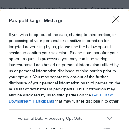
Το κίνημα διαμαρτυρίας ξεκίνησε την Κυριακή, μετά
την αύξηση της τιμής του
υγραερίου
, στην πόλη
Parapolitika.gr -
Media.gr
Ζαναοζέν, στο δυτικό Καζακστάν.
Κατόπιν
επεκτάθηκε στο Ακτάου, στις όχθες της Κασπίας
If you wish to opt-out of the sale, sharing to third parties, or
processing of your personal or sensitive information for
και στο Αλμάτι.
targeted advertising by us, please use the below opt-out
section to confirm your selection. Please note that after your
Η κυβέρνηση προσπάθησε αρχικά να κατευνάσει τα
opt-out request is processed you may continue seeing
interest-based ads based on personal information utilized by
πνεύματα, χωρίς επιτυχία, ανακοινώνοντας τη μείωση
us or personal information disclosed to third parties prior to
της τιμής του υγραερίου στα 50 τένγκε (0,1 ευρώ) το
your opt-out. You may separately opt-out of the further
λίτρο, αντί για 120.
disclosure of your personal information by third parties on the
IAB’s list of downstream participants. This information may
also be disclosed by us to third parties on the
IAB’s List of
Η αύξηση της τιμής θεωρείται άδικη από τους
Εγγραφή στο newsletter
Downstream Participants
that may further disclose it to other
πολίτες, δεδομένου ότι το Καζακστάν διαθέτει
third parties.
τεράστια αποθέματα φυσικού αερίου και
Personal Data Processing Opt Outs
πετρελαίου.