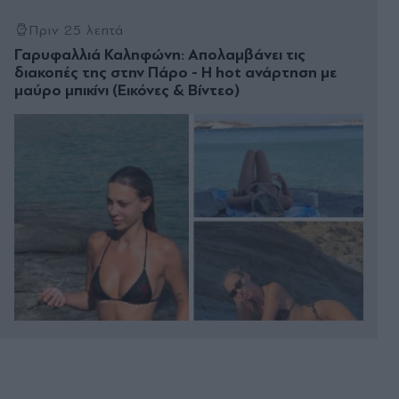
Πριν 25 λεπτά
Γαρυφαλλιά Καληφώνη: Απολαμβάνει τις
διακοπές της στην Πάρο - Η hot ανάρτηση με
μαύρο μπικίνι (Εικόνες & Βίντεο)
Πριν 37 λεπτά
Δαμιανός: "Κυπριακό φυσικό αέριο στην Ευρώπη
από το 2028" - Σημαντικά οφέλη στους