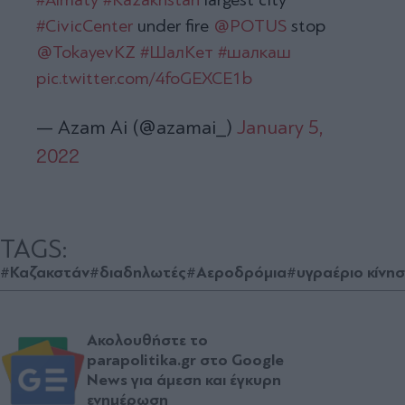
#CivicCenter
under fire
@POTUS
stop
@TokayevKZ
#ШалКет
#шалкаш
pic.twitter.com/4foGEXCE1b
— Azam Ai (@azamai_)
January 5,
2022
TAGS:
#Καζακστάν
#διαδηλωτές
#Αεροδρόμια
#υγραέριο κίνη
Ακολουθήστε το
parapolitika.gr στο Google
News για άμεση και έγκυρη
ενημέρωση