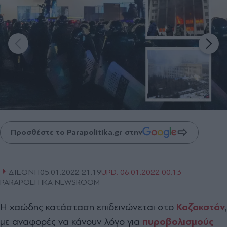
Προσθέστε το Parapolitika.gr στην
ΔΙΕΘΝΗ
05.01.2022 21:19
UPD:
06.01.2022 00:13
PARAPOLITIKA NEWSROOM
Η χαώδης κατάσταση επιδεινώνεται στο
Καζακστάν
,
με αναφορές να κάνουν λόγο για
πυροβολισμούς