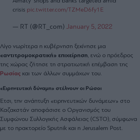
Almaty' shops and banks targeted amid
crisis
pic.twitter.com/TZMeD6fy1E
— RT (@RT_com)
January 5, 2022
Λίγο νωρίτερα η κυβέρνηση ξεκίνησε μια
«αντιτρομοκρατική» επιχείρηση
, ενώ ο πρόεδρος
της χώρας ζήτησε τη στρατιωτική επέμβαση της
Ρωσίας
και των άλλων συμμάχων του.
«Ειρηνευτική δύναμη» στέλνουν οι Ρώσοι
Έτσι, την ανάπτυξη «ειρηνευτικών δυνάμεων» στο
Καζακστάν αποφάσισε ο Οργανισμός του
Συμφώνου Συλλογικής Ασφάλειας (CSTO), σύμφωνα
με το πρακτορείο Sputnik και η Jerusalem Post.