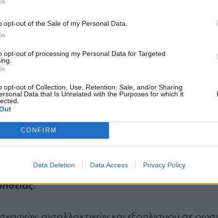
In
αι τεχνολογιών στη διύλιση πετρελαίου και θα
*
o opt-out of the Sale of my Personal Data.
Αποδέχομαι τους
όρους χρήσης
σιών.
In
και την πολιτική απορρήτου
to opt-out of processing my Personal Data for Targeted
αγωγών, η ΕΕ σκοπεύει να πλήξει τον ρωσικό πε
ing.
Εγγραφή
In
α αναβαθμίσει τα διυλιστήρια πετρελαίου της.
o opt-out of Collection, Use, Retention, Sale, and/or Sharing
ersonal Data that Is Unrelated with the Purposes for which it
lected.
X
λθαν σε 24 δισεκατομμύρια ευρώ το 2019.
Out
CONFIRM
ου καλύπτει αγαθά και τεχνολογία στον κλάδο 
 και απαγόρευση παροχής υπηρεσιών ασφάλιση
Data Deletion
Data Access
Privacy Policy
Η ΕΕ θα απαγορεύσει επίσ
 και την τεχνολογία.
οήθειας.
καφών, ανταλλακτικών και εξοπλισμού σε ρωσι