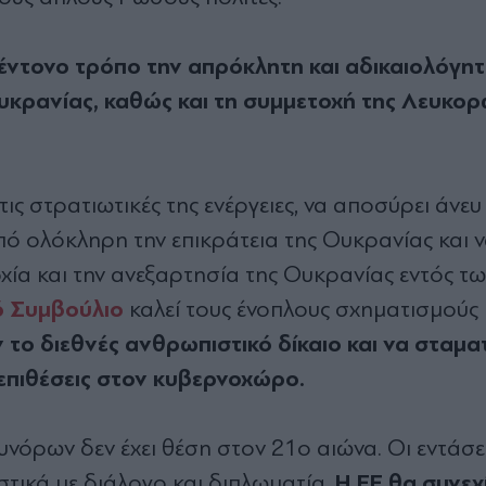
 έντονο τρόπο την απρόκλητη και αδικαιολόγη
Ουκρανίας, καθώς και τη συμμετοχή της Λευκορ
ις στρατιωτικές της ενέργειες, να αποσύρει άνε
από ολόκληρη την επικράτεια της Ουκρανίας και ν
χία και την ανεξαρτησία της Ουκρανίας εντός τω
 Συμβούλιο
καλεί τους ένοπλους σχηματισμούς
 το διεθνές ανθρωπιστικό δίκαιο και να σταμ
επιθέσεις στον κυβερνοχώρο.
νόρων δεν έχει θέση στον 21ο αιώνα. Οι εντάσει
Η ΕΕ θα συνεχ
στικά με διάλογο και διπλωματία.