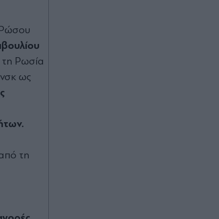
Πριν 22 λεπτά
υ Ρώσου
ΗΠΑ: Γιατί η νίκη του Αμπντούλ Ελ-
Σαγέντ προκαλεί "πανικό" στα
μβουλίου
κεντρικά των Δημοκρατικών
 τη Ρωσία
άνσκ ως
Πριν 31 λεπτά
ς
Στην παρουσίαση της πλατφόρμας
myAGRO της ΑΑΔΕ ο Κυριάκος
Μητσοτάκης: "Η χώρα δεν μπορεί να
ήτων.
είναι άλλο αιχμάλωτη του
ρουσφετιού" - Το χρονοδιάγραμμα
των αποζημιώσεων (Βίντεο)
 από τη
Πριν 33 λεπτά
Θεσσαλονίκη: Συνελήφθησαν 2
άτομα που φέρονται να πετούσαν
μπάζα ανακαινίσεων σε χωράφι
αγορές.