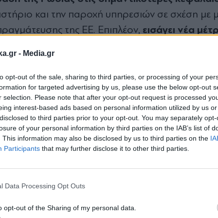
ιστήριο και την παροχή υπηρεσιών σε σχέση με 
εισάγει νέα μέτ
ραγμάτευσης της ΕΕ. Επιπλέον,
κές εισροές από τη Ρωσία στην ΕΕ, απαγορεύο
ka.gr -
Media.gr
μένες αξίες από Ρώσους υπηκόους ή κατοίκους
 Κεντρικά Αποθετήρια Τίτλων της ΕΕ, καθώς 
to opt-out of the sale, sharing to third parties, or processing of your per
formation for targeted advertising by us, please use the below opt-out s
.
r selection. Please note that after your opt-out request is processed y
eing interest-based ads based on personal information utilized by us or
disclosed to third parties prior to your opt-out. You may separately opt-
ωσικής τραπεζικής αγοράς και βασικές κρατικές 
losure of your personal information by third parties on the IAB’s list of
Θα αυξήσουν το κόστος δανεισμού της Ρωσία
.
. This information may also be disclosed by us to third parties on the
IA
Participants
that may further disclose it to other third parties.
 διαβρώσουν τη βιομηχανική βάση της Ρωσίας.
Εγγραφή στο
ραπεί η κρυφή περιουσία της ρωσικής ελίτ σε α
newsletter
l Data Processing Opt Outs
o opt-out of the Sharing of my personal data.
ει την πώληση, την προμήθεια, τη μεταφορά ή