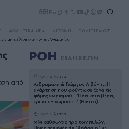
En
E
ΑΘΛΗΤΙΚΑ ΝΕΑ
ΔΙΕΘΝΗ
ΠΟΛΙΤΙΣΜΟΣ
για την επίθεση εναντίον της Ουκρανίας
ης
ΡΟΗ
ΕΙΔΗΣΕΩΝ
Πριν 2 λεπτά
θεση από
Ανδρομάχη & Γιώργος Λιβάνης: Η
ανάρτηση που φούντωσε ξανά τις
φήμες χωρισμού - "Πάει και η βέρα,
κρίμα αν χωρίσατε" (Βίντεο)
Πριν 6 λεπτά
Μίνι καύσωνας προ των πυλών:
Ποιες περιοχές θα "βράσουν" με