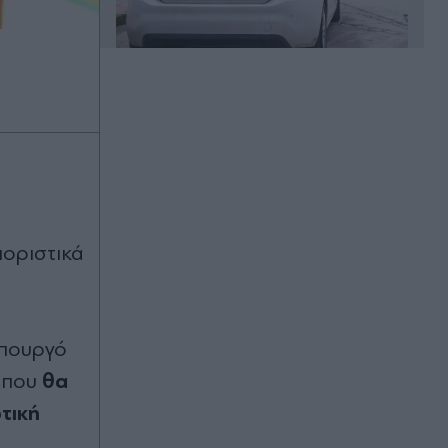
Πριν 14 λεπτά
Euroleague, μεταγραφές: Ο
Σενγκέλια πλήρωσε σχεδόν 1 εκατ.
ευρώ, άφησε τη Μπαρτσελόνα και
μετακόμισε στη Dubai BC
Πριν 16 λεπτά
ιοριστικά
Δένδιας για τα 6 χρόνια από την
υπογραφή της Συμφωνίας
Οριοθέτησης ΑΟΖ με την Αίγυπτο:
Κατοχυρώσαμε το εθνικό συμφέρον
Υπουργό
Πριν 17 λεπτά
θα
ν που
Τζέιμς Μποντ: Η πιο δύσκολη
διαδοχή του Χόλιγουντ πλησιάζει
τική
στο τέλος της - Πότε θα μάθουμε
τον νέο 007 (Βίντεο)