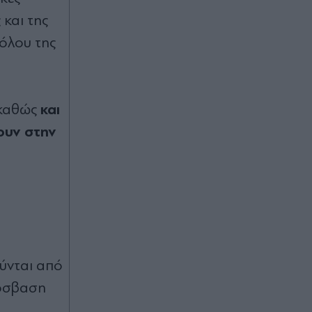
 και της
όλου της
και
 καθώς
ουν στην
ύνται από
ρόσβαση