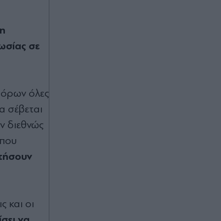
τη
ωσίας σε
υ όρων όλες
α σέβεται
ν διεθνώς
 που
ατήσουν
ς και οι
ίσει να