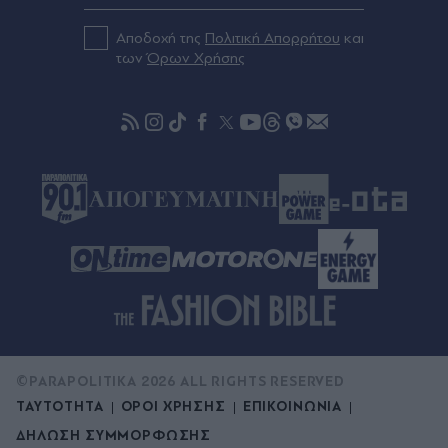
"Καμπανάκι" για την ασφάλεια στη θάλασσα:
Ανήλικοι σε jet ski και βαρκάκια στα χέρια
Αποδοχή της
Πολιτική Απορρήτου
και
άπειρων οδηγών - Τα περιστατικά που
των
Όρων Χρήσης
προκαλούν ανησυχία και τα κενά στους ελέγχους
Πριν 28 λεπτά
Ρόδρι: Ο ατζέντης του επιβεβαίωσε την
συμφωνία με την Μπαρτσελόνα!
©PARAPOLITIKA 2026 ALL RIGHTS RESERVED
ΤΑΥΤΟΤΗΤΑ
ΟΡΟΙ ΧΡΗΣΗΣ
ΕΠΙΚΟΙΝΩΝΙΑ
ΔΗΛΩΣΗ ΣΥΜΜΟΡΦΩΣΗΣ