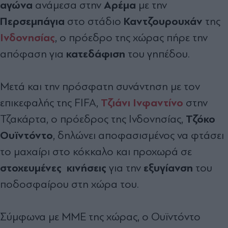
αγώνα
Αρέμα
ανάμεσα στην
με την
Περσεμπάγια
Καντζουρουχάν
στο στάδιο
της
Ινδονησίας
, ο πρόεδρο της χώρας πήρε την
κατεδάφιση
απόφαση για
του γηπέδου.
Μετά και την πρόσφατη συνάντηση με τον
Τζιάνι Ινφαντίνο
επικεφαλής της FIFA,
στην
Τζόκο
Τζακάρτα, ο πρόεδρος της Ινδονησίας,
Ουϊντόντο
, δηλώνει αποφασισμένος να φτάσει
το μαχαίρι στο κόκκαλο και προχωρά σε
στοχευμένες
κινήσεις
εξυγίανση
για την
του
ποδοσφαίρου στη χώρα του.
Σύμφωνα με ΜΜΕ της χώρας, ο Ουϊντόντο