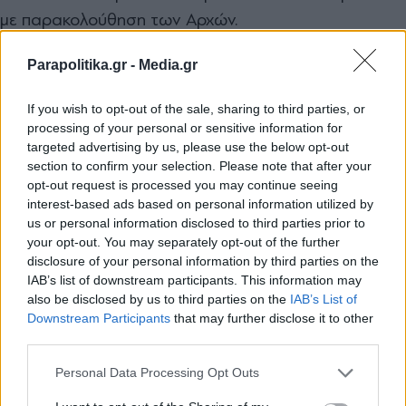
με παρακολούθηση των Αρχών.
Parapolitika.gr -
Media.gr
Επιχειρήσεις και σχολεία έχουν κλείσει όπως και όλα
τα καταστήματα, εκτός από αυτά που πωλούν
If you wish to opt-out of the sale, sharing to third parties, or
φαγητό.
processing of your personal or sensitive information for
targeted advertising by us, please use the below opt-out
Ορισμένοι, ωστόσο, κανόνες έχουν χαλαρώσει. Οι
section to confirm your selection. Please note that after your
opt-out request is processed you may continue seeing
θετικοί στον ιό μπαίνουν για οκτώ και όχι για 10
interest-based ads based on personal information utilized by
μέρες σε καραντίνα
. Τις πέντε μέρες αναγκάζονται
us or personal information disclosed to third parties prior to
your opt-out. You may separately opt-out of the further
να μείνουν σε ειδικό κέντρο απομόνωσης και τις τρεις
disclosure of your personal information by third parties on the
στο σπίτι.
IAB’s list of downstream participants. This information may
also be disclosed by us to third parties on the
IAB’s List of
Εγγραφή στο newsletter
Downstream Participants
that may further disclose it to other
How police in China is dealing with
third parties.
protests:
Fuck around and find out
Personal Data Processing Opt Outs