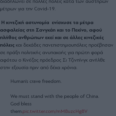
διαδηλώνει σε πολλές πόλεις κατά των αυστηρών
μέτρων για την Covid-19.
Η κινεζική αστυνομία ενίσχυσε τα μέτρα
ασφαλείας στη Σανγκάη και το Πεκίνο, αφού
πλήθος ανθρώπων εκεί και σε άλλες κινεζικές
πόλεις
και δεκάδες πανεπιστημιουπόλεις προέβησαν
σε πράξη πολιτικής ανυπακοής για πρώτη φορά
αφότου ο Κινέζος πρόεδρος Σι Τζινπίνγκ ανήλθε
στην εξουσία πριν από δέκα χρόνια.
Human’s crave freedom.
We must stand with the people of China.
God bless
them.
pic.twitter.com/mM8uzcHg8V