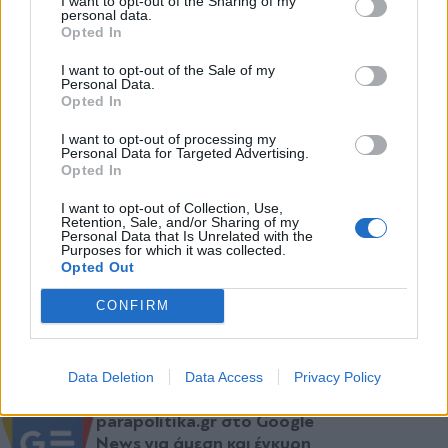
I want to opt-out of the Sharing of my
personal data.
Civilized show of force, you can film them
*
Opted In
Αποδέχομαι τους
όρους χρήσης
all you like, but the moment you start to
και την πολιτική απορρήτου
I want to opt-out of the Sale of my
disturb public order, there's a bus waiting
Personal Data.
Opted In
for you.
pic.twitter.com/0y4PwzwhzO
Εγγραφή
I want to opt-out of processing my
Personal Data for Targeted Advertising.
— Zhao DaShuai 无条件爱国🇨🇳
Opted In
X
(@zhao_dashuai)
November 28, 2022
I want to opt-out of Collection, Use,
Retention, Sale, and/or Sharing of my
Personal Data that Is Unrelated with the
Purposes for which it was collected.
Opted Out
TAGS:
CONFIRM
#Κίνα
#Διαμαρτυρία
#Διαδηλώσεις
#Πεκίνο
#ΗΠΑ
#ΠΑΝΔ
Data Deletion
Data Access
Privacy Policy
Ακολουθήστε το
parapolitika.gr στο Google
News για άμεση και έγκυρη