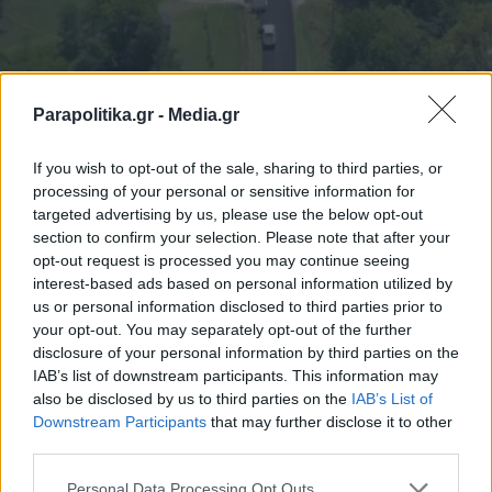
Parapolitika.gr -
Media.gr
ΔΙΕΘΝΗ
05.08.2026 20:43
If you wish to opt-out of the sale, sharing to third parties, or
PARAPOLITIKA NEWSROOM
processing of your personal or sensitive information for
Μακελειό στις ΗΠΑ: Ένοπλη επίθεση με
targeted advertising by us, please use the below opt-out
"πολλούς νεκρούς" στη Βόρεια Καρολίνα
section to confirm your selection. Please note that after your
opt-out request is processed you may continue seeing
interest-based ads based on personal information utilized by
us or personal information disclosed to third parties prior to
your opt-out. You may separately opt-out of the further
disclosure of your personal information by third parties on the
IAB’s list of downstream participants. This information may
also be disclosed by us to third parties on the
IAB’s List of
Εγγραφή στο newsletter
Downstream Participants
that may further disclose it to other
third parties.
Personal Data Processing Opt Outs