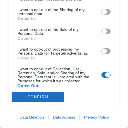
I want to opt-out of the Sharing of my
personal data.
*
Opted In
Αποδέχομαι τους
όρους χρήσης
και την πολιτική απορρήτου
I want to opt-out of the Sale of my
Personal Data.
ΔΙΕΘΝΗ
05.08.2026 09:20
Opted In
Εγγραφή
PARAPOLITIKA NEWSROOM
I want to opt-out of processing my
Ουκρανία: Τουλάχιστον 17 οι νεκροί και
Personal Data for Targeted Advertising.
Opted In
δεκάδες τραυματίες από τα πλήγματα της
X
Ρωσίας στο Κίεβο (Βίντεο)
I want to opt-out of Collection, Use,
Retention, Sale, and/or Sharing of my
Personal Data that Is Unrelated with the
Purposes for which it was collected.
Opted Out
CONFIRM
Data Deletion
Data Access
Privacy Policy