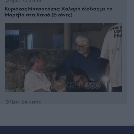
Πριν 20 λεπτά
Κυριάκος Μητσοτάκης: Χαλαρή έξοδος με τη
Μαρέβα στα Χανιά (Εικόνες)
Πριν 24 λεπτά
Γαλλία: Απάντησε η πρόεδρος των Οικολόγων
στον Έλον Μασκ, που την κατηγόρησε για εθνική
προδοσία - "Θέλει να ωθήσει όλη την Ευρώπη σε
πλήρη υποταγή στις ΗΠΑ