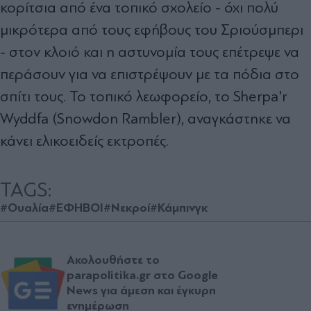
κορίτσια από ένα τοπικό σχολείο - όχι πολύ
μικρότερα από τους εφήβους του Σριούσμπερι
- στον κλοιό και η αστυνομία τους επέτρεψε να
περάσουν για να επιστρέψουν με τα πόδια στο
σπίτι τους. Το τοπικό λεωφορείο, το Sherpa'r
Wyddfa (Snowdon Rambler), αναγκάστηκε να
κάνει ελικοειδείς εκτροπές.
TAGS:
#Ουαλία
#ΕΦΗΒΟΙ
#Νεκροί
#Κάμπινγκ
Ακολουθήστε το
parapolitika.gr στο Google
News για άμεση και έγκυρη
ενημέρωση