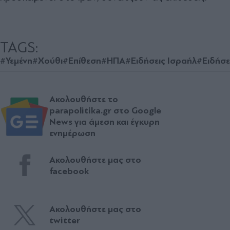
TAGS:
#Υεμένη
#Χούθι
#Επίθεση
#ΗΠΑ
#Ειδήσεις Ισραήλ
#Ειδήσε
Ακολουθήστε το
parapolitika.gr στο Google
News για άμεση και έγκυρη
ενημέρωση
Ακολουθήστε μας στο
facebook
Ακολουθήστε μας στο
twitter