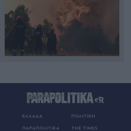
Πριν 13 λεπτά
Πώς να καθαρίσετε τα ξύλινα πατώματα για να
λάμπουν χωρίς ούτε μία θαμπάδα
Πριν 22 λεπτά
Φωτιές: "Κόκκινος συναγερμός" για Κρήτη, Χίο,
Σάμο και Ικαρία το Σάββατο - Πολύ υψηλός
κίνδυνος πυρκαγιάς
ΕΛΛΑΔΑ
ΠΟΛΙΤΙΚΗ
Πριν 23 λεπτά
ΠΑΡΑΠΟΛΙΤΙΚΑ
THE TIMES