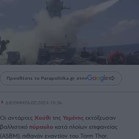
Προσθέστε το Parapolitika.gr στην
ΔΙΕΘΝΗ
26.02.2024 10:36
Οι αντάρτες
Χούθι
της
Υεμένης
εκτόξευσαν
βαλλιστικό
πύραυλο
κατά πλοίων επιφανείας
(ASBΜ), πιθανόν εναντίον του Torm Thor,