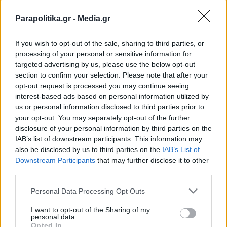
Parapolitika.gr -
Media.gr
ΔΙΕΘΝΗ
03.05.2025 08:26
PARAPOLITIKA NEWSROOM
If you wish to opt-out of the sale, sharing to third parties, or
processing of your personal or sensitive information for
Ισραήλ: Ο στρατός ανακοίνωσε ότι
targeted advertising by us, please use the below opt-out
αναχαίτισε πύραυλο που εκτοξεύτηκε
section to confirm your selection. Please note that after your
opt-out request is processed you may continue seeing
από την Υεμένη
interest-based ads based on personal information utilized by
us or personal information disclosed to third parties prior to
your opt-out. You may separately opt-out of the further
disclosure of your personal information by third parties on the
IAB’s list of downstream participants. This information may
also be disclosed by us to third parties on the
IAB’s List of
Εγγραφή στο newsletter
Downstream Participants
that may further disclose it to other
third parties.
Personal Data Processing Opt Outs
I want to opt-out of the Sharing of my
personal data.
*
Opted In