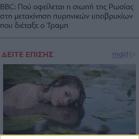
BBC: Πού οφείλεται η σιωπή της Ρωσίας
στη μετακίνηση πυρηνικών υποβρυχίων
που διέταξε ο Τραμπ