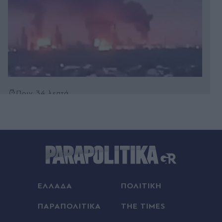
Πριν 34 λεπτά
Λάρισα: Συναγερμός για την εξαφάνιση
72χρονης που πάσχει από άνοια - Σε πιθανό
κίνδυνο η ζωή της (Εικόνα)
Πριν 35 λεπτά
Τουρνάς: "51 εναέρια μέσα δεν μπόρεσαν να
κάνουν ρίψεις στην Αττικοβοιωτία, οι επίγειες
πυροσβεστικές δυνάμεις έδωσαν μια εξαιρετικά
ΕΛΛΑΔΑ
ΠΟΛΙΤΙΚΗ
δύσκολη μάχη"
ΠΑΡΑΠΟΛΙΤΙΚΑ
THE TIMES
Πριν 46 λεπτά