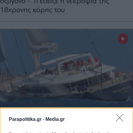
οξυγόνο - Τι έδειξε η νεκροψία της
18χρονης κόρης του
ΔΙΕΘΝΗ
27.08.2024 15:20
Parapolitika.gr -
Media.gr
PARAPOLITIKA NEWSROOM
Ναυάγιο στη Σικελία: Νέο θρίλερ με το