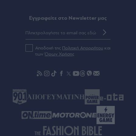
Ελλάδα την Παρασκευή 8 Αυγούστου - Δείτε τον
Χάρτη
Eγγραφείτε στο Newsletter μας
πριν μία ώρα
Καιρός: Ανεβαίνει η θερμοκρασία το
Σαββατοκύριακο, σε ποιες περιοχές θα βρέξει -
Αποδοχή της
Πολιτική Απορρήτου
και
Ενισχυμένοι άνεμοι στο Αιγαίο (Βίντεο)
των
Όρων Χρήσης
πριν μία ώρα
Εορτολόγιο: Ποιοι γιορτάζουν την Παρασκευή 7
Αυγούστου