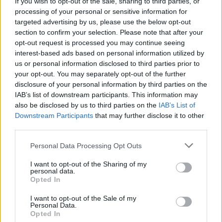
If you wish to opt-out of the sale, sharing to third parties, or
''Bayesian'' - Μάχη για να
processing of your personal or sensitive information for
targeted advertising by us, please use the below opt-out
απομακρυνθούν χιλιάδες λίτρα καυσίμου,
section to confirm your selection. Please note that after your
κίνδυνος ρύπανσης
opt-out request is processed you may continue seeing
interest-based ads based on personal information utilized by
us or personal information disclosed to third parties prior to
your opt-out. You may separately opt-out of the further
disclosure of your personal information by third parties on the
IAB’s list of downstream participants. This information may
also be disclosed by us to third parties on the
IAB’s List of
Εγγραφή στο newsletter
Downstream Participants
that may further disclose it to other
third parties.
Personal Data Processing Opt Outs
I want to opt-out of the Sharing of my
personal data.
*
Opted In
Αποδέχομαι τους
όρους χρήσης
και την πολιτική απορρήτου
I want to opt-out of the Sale of my
Personal Data.
Opted In
Εγγραφή