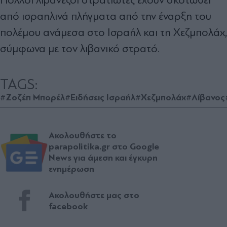
από ισραηλινά πλήγματα από την έναρξη του
πολέμου ανάμεσα στο Ισραήλ και τη Χεζμπολάχ,
σύμφωνα με τον λιβανικό στρατό.
TAGS:
#Ζοζέπ Μπορέλ
#Ειδήσεις Ισραήλ
#Χεζμπολάχ
#Λίβανος
Ακολουθήστε το
parapolitika.gr στο Google
News για άμεση και έγκυρη
ενημέρωση
Ακολουθήστε μας στο
facebook