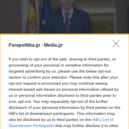
Parapolitika.gr -
Media.gr
If you wish to opt-out of the sale, sharing to third parties, or
ΔΙΕΘΝΗ
10.04.2026 22:05
processing of your personal or sensitive information for
targeted advertising by us, please use the below opt-out
PARAPOLITIKA NEWSROOM
section to confirm your selection. Please note that after your
Ηχηρή παρέμβαση Σάντσεθ: Καλεί την
opt-out request is processed you may continue seeing
Ευρώπη να γίνει ο "ηθικός ηγέτης του
interest-based ads based on personal information utilized by
us or personal information disclosed to third parties prior to
πλανήτη" - Η πρόταση για ευρωπαϊκό
your opt-out. You may separately opt-out of the further
στρατό και οι αιχμές κατά του Ισραήλ
disclosure of your personal information by third parties on the
IAB’s list of downstream participants. This information may
also be disclosed by us to third parties on the
IAB’s List of
Εγγραφή στο newsletter
Downstream Participants
that may further disclose it to other