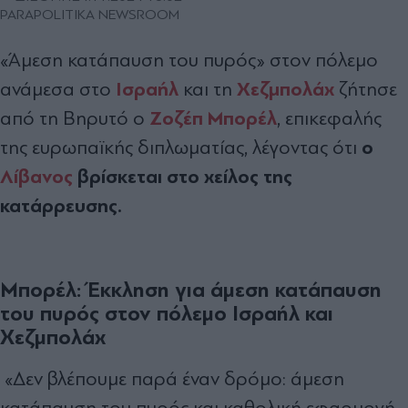
PARAPOLITIKA NEWSROOM
«Άμεση κατάπαυση του πυρός» στον πόλεμο
Ισραήλ
Χεζμπολάχ
ανάμεσα στο
και τη
ζήτησε
Ζοζέπ Μπορέλ
από τη Βηρυτό ο
, επικεφαλής
ο
της ευρωπαϊκής διπλωματίας, λέγοντας ότι
Λίβανος
βρίσκεται στο χείλος της
κατάρρευσης.
Μπορέλ: Έκκληση για άμεση κατάπαυση
του πυρός στον πόλεμο Ισραήλ και
Χεζμπολάχ
«Δεν βλέπουμε παρά έναν δρόμο: άμεση
κατάπαυση του πυρός και καθολική εφαρμογή