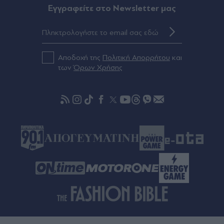
Πριν 39 λεπτά
Eγγραφείτε στο Newsletter μας
Μπένι Σάφντι: Ποιος είναι ο ηθοποιός που
υποδύεται τον Αγαμέμνονα στην "Οδύσσεια" του
Νόλαν - Τι λέει ο ίδιος για τον ρόλο του (Εικόνες
& Βίντεο)
Αποδοχή της
Πολιτική Απορρήτου
και
των
Όρων Χρήσης
Πριν 49 λεπτά
Τουρισμός για Όλους 2026-2027: Ποια ΑΦΜ
υποβάλλουν αιτήσεις την Κυριακή 9 Αυγούστου -
Πότε λήγει η προθεσμία
πριν μία ώρα
Βρετανία: Σχέδιο για βασιλική κηδεία του
πρίγκιπα Άντριου παρά τα σκάνδαλα - Θύελλα
αντιδράσεων