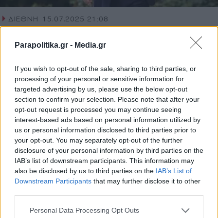
ΔΙΕΘΝΗ
15.07.2025 21:08
PARAPOLITIKA NEWSROOM
Parapolitika.gr -
Media.gr
Χαμός στη Γαλλία: Ο Μπαϊρού θέλει να
καταργήσει αργίες για να μειώσει το
If you wish to opt-out of the sale, sharing to third parties, or
έλλειμμα στη χώρα - Οι σκληρές
processing of your personal or sensitive information for
προτάσεις
targeted advertising by us, please use the below opt-out
section to confirm your selection. Please note that after your
opt-out request is processed you may continue seeing
interest-based ads based on personal information utilized by
us or personal information disclosed to third parties prior to
your opt-out. You may separately opt-out of the further
disclosure of your personal information by third parties on the
IAB’s list of downstream participants. This information may
also be disclosed by us to third parties on the
IAB’s List of
Εγγραφή στο newsletter
Downstream Participants
that may further disclose it to other
third parties.
Personal Data Processing Opt Outs