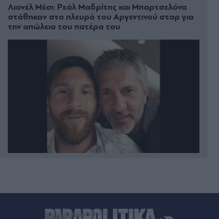
Λιονέλ Μέσι: Ρεάλ Μαδρίτης και Μπαρτσελόνα
στάθηκαν στο πλευρό του Αργεντινού σταρ για
την απώλεια του πατέρα του
08.08.2026 23:44
Ελαφονήσι: Παρκαδόρος συνελήφθη για έβδομη
φορά - Αστυνομικοί παρίσταναν τους τουρίστες
(Βίντεο)