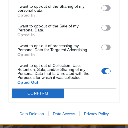
I want to opt-out of the Sharing of my
personal data.
*
Opted In
Αποδέχομαι τους
όρους χρήσης
και την πολιτική απορρήτου
I want to opt-out of the Sale of my
ΔΙΕΘΝΗ
20.12.2024 22:57
Personal Data.
PARAPOLITIKA NEWSROOM
Opted In
Εγγραφή
Προκλητική συμπεριφορά Μακρόν στη
I want to opt-out of processing my
Personal Data for Targeted Advertising.
Μαγιότ: "Αν δεν ήταν η Γαλλία, θα
Opted In
ήσασταν 10.000 φορές χειρότερα σε ένα
X
I want to opt-out of Collection, Use,
λουτρό σκ@τά"
Retention, Sale, and/or Sharing of my
Personal Data that Is Unrelated with the
Purposes for which it was collected.
Opted Out
CONFIRM
Data Deletion
Data Access
Privacy Policy