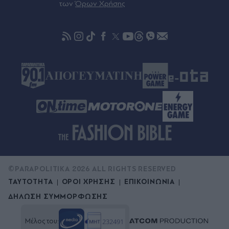
"τσουρουφλίστηκαν" από τη ζέστη
των
Όρων Χρήσης
08.08.2026 22:56
Χανιά: 24χρονος φέρεται να κλείδωσε 17χρονη
πρώην σύντροφό του σε σπίτι - Την άκουσαν να
φωνάζει "βοήθεια"
©PARAPOLITIKA 2026 ALL RIGHTS RESERVED
ΤΑΥΤΟΤΗΤΑ
ΟΡΟΙ ΧΡΗΣΗΣ
ΕΠΙΚΟΙΝΩΝΙΑ
ΔΗΛΩΣΗ ΣΥΜΜΟΡΦΩΣΗΣ
Μέλος του: