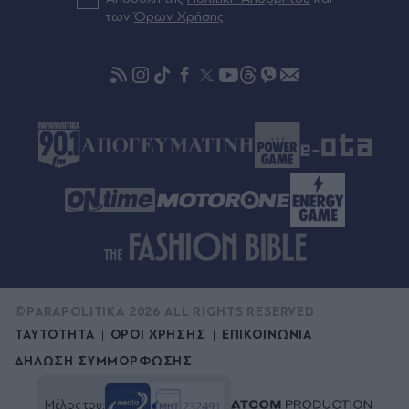
των
Όρων Χρήσης
Πριν 34 λεπτά
Στην παρουσίαση της πλατφόρμας myAGRO της
ΑΑΔΕ ο Κυριάκος Μητσοτάκης: "Η χώρα δεν
μπορεί να είναι άλλο αιχμάλωτη του
ρουσφετιού" - Το χρονοδιάγραμμα των
αποζημιώσεων (Βίντεο)
©PARAPOLITIKA 2026 ALL RIGHTS RESERVED
ΤΑΥΤΟΤΗΤΑ
ΟΡΟΙ ΧΡΗΣΗΣ
ΕΠΙΚΟΙΝΩΝΙΑ
ΔΗΛΩΣΗ ΣΥΜΜΟΡΦΩΣΗΣ
Μέλος του: