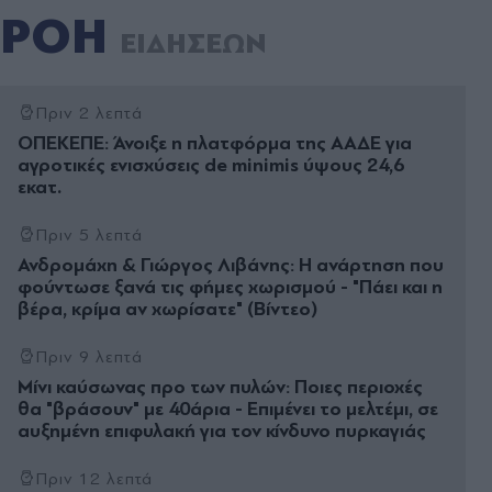
ΡΟΗ
ΕΙΔΗΣΕΩΝ
Πριν 2 λεπτά
ΟΠΕΚΕΠΕ: Άνοιξε η πλατφόρμα της ΑΑΔΕ για
αγροτικές ενισχύσεις de minimis ύψους 24,6
εκατ.
Πριν 5 λεπτά
Ανδρομάχη & Γιώργος Λιβάνης: Η ανάρτηση που
φούντωσε ξανά τις φήμες χωρισμού - "Πάει και η
βέρα, κρίμα αν χωρίσατε" (Βίντεο)
Πριν 9 λεπτά
Μίνι καύσωνας προ των πυλών: Ποιες περιοχές
θα "βράσουν" με 40άρια - Επιμένει το μελτέμι, σε
αυξημένη επιφυλακή για τον κίνδυνο πυρκαγιάς
Πριν 12 λεπτά