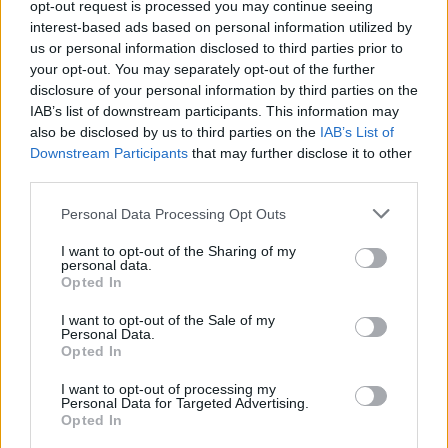
opt-out request is processed you may continue seeing
interest-based ads based on personal information utilized by
us or personal information disclosed to third parties prior to
your opt-out. You may separately opt-out of the further
disclosure of your personal information by third parties on the
IAB’s list of downstream participants. This information may
also be disclosed by us to third parties on the
IAB’s List of
Εγγραφή στο newsletter
Downstream Participants
that may further disclose it to other
third parties.
ΔΙΕΘΝΗ
11.08.2025 17:21
PARAPOLITIKA NEWSROOM
Personal Data Processing Opt Outs
Τουρκία: Νέες εστίες φωτιάς στο
I want to opt-out of the Sharing of my
personal data.
Τσανάκαλε - Έκλεισε το αεροδρόμιο
*
Opted In
Αποδέχομαι τους
όρους χρήσης
και την πολιτική απορρήτου
I want to opt-out of the Sale of my
Personal Data.
Opted In
Εγγραφή
I want to opt-out of processing my
Personal Data for Targeted Advertising.
Opted In
X