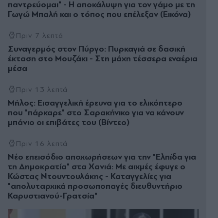
παντρεύομαι" - Η αποκάλυψη για τον γάμο με τη
Γωγώ Μπαλή και ο τόπος που επέλεξαν (Εικόνα)
Πριν 7 λεπτά
Συναγερμός στον Πύργο: Πυρκαγιά σε δασική
έκταση στο Μουζάκι - Στη μάχη τέσσερα εναέρια
μέσα
Πριν 13 λεπτά
Μήλος: Εισαγγελική έρευνα για το ελικόπτερο
που "πάρκαρε" στο Σαρακήνικο για να κάνουν
μπάνιο οι επιβάτες του (Βίντεο)
Πριν 16 λεπτά
Νέο επεισόδιο αποχωρήσεων για την "Ελπίδα για
τη Δημοκρατία" στα Χανιά: Με αιχμές έφυγε ο
Κώστας Ντουντουλάκης - Καταγγελίες για
"απολυταρχικά προσωποπαγές διευθυντήριο
Καρυστιανού-Γρατσία"