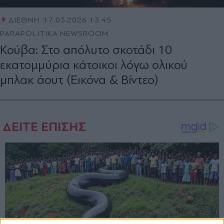
ΔΙΕΘΝΗ
17.03.2026 13:45
PARAPOLITIKA NEWSROOM
Κούβα: Στο απόλυτο σκοτάδι 10
εκατομμύρια κάτοικοι λόγω ολικού
μπλακ άουτ (Εικόνα & Βίντεο)