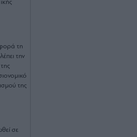
ϊκής
τουλάχιστον 25 κιλά η καθεμία»"
(Βίντεο)
00:02
Καύσωνας και ισχυρά μελτέμια το
Σαββατοκύριακο: Συναγερμός για
φωτιές - Ποιες περιοχές μπαίνουν σε
αφορά τη
Red Code (Βίντεο)
λέπει την
 της
07.08.2026 23:55
σιονομικό
Στενά του Ορμούζ: Η συμφωνία για
την αποκατάσταση της εμπορικής
ισμού της
ναυτιλίας συνεπάγεται άρση των
λιμανιών του Ιράν από τις ΗΠΑ
07.08.2026 23:41
Στα χαρακώματα Ισπανία & Ιταλία
λόγω Θέουτα: Η κυβέρνηση
θεί σε
Σάντσεθ ανακοίνωσε και αυτή