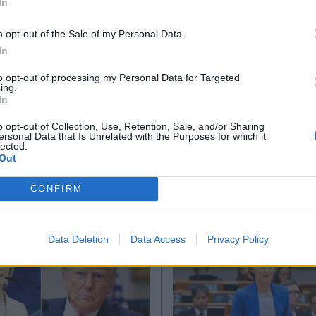
In
*
o opt-out of the Sale of my Personal Data.
Αποδέχομαι τους
όρους χρήσης
In
και την πολιτική απορρήτου
to opt-out of processing my Personal Data for Targeted
ing.
Εγγραφή
In
Ακολουθήστε μας στο
Ακολουθήστε μ
o opt-out of Collection, Use, Retention, Sale, and/or Sharing
ersonal Data that Is Unrelated with the Purposes for which it
facebook
twitter
lected.
X
Out
CONFIRM
Data Deletion
Data Access
Privacy Policy