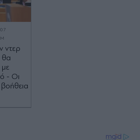
:07
OM
ν ντερ
 θα
 με
ό - Οι
η βοήθεια