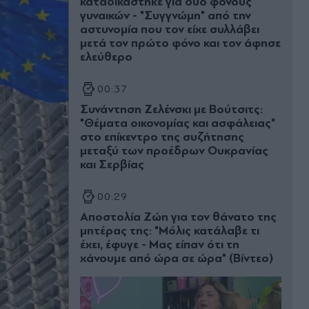
καταδικάστηκε για δύο φόνους
γυναικών - "Συγγνώμη" από την
αστυνομία που τον είχε συλλάβει
μετά τον πρώτο φόνο και τον άφησε
ελεύθερο
00:37
Συνάντηση Ζελένσκι με Βούτσιτς:
"Θέματα οικονομίας και ασφάλειας"
στο επίκεντρο της συζήτησης
μεταξύ των προέδρων Ουκρανίας
και Σερβίας
00:29
Αποστολία Ζώη για τον θάνατο της
μητέρας της: "Μόλις κατάλαβε τι
έχει, έφυγε - Μας είπαν ότι τη
χάνουμε από ώρα σε ώρα" (Βίντεο)