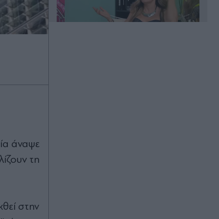
00:20
Άλιμος: Υπό έλεγχο η φωτιά που
ξέσπασε σε κατάστημα ναυτιλιακών
ειδών
00:11
ία άναψε
Χανιά: Φίδι δάγκωσε 13χρονο στην
παραλία Αφράτα, επενέβη καίρια το
ίζουν τη
ΕΚΑΒ
00:03
Έλενα Χριστοπούλου: Ποζάρει με
χθεί στην
μπικίνι στον καθρέφτη - "Χάνουμε