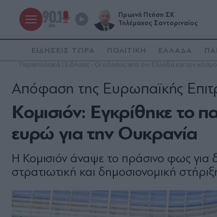
Πρωινή Πτήση ΣΚ
Τηλέμαχος Σαντοριναίος
ΕΙΔΗΣΕΙΣ ΤΩΡΑ
ΠΟΛΙΤΙΚΗ
ΕΛΛΑΔΑ
ΠΑ
Παραπολιτικά | Ειδήσεις - Οι ειδήσεις από την Ελλάδα και τον κόσμο
Απόφαση της Ευρωπαϊκής Επιτ
Kομισιόν: Εγκρίθηκε το πα
ευρώ για την Ουκρανία
Η Κομισιόν άναψε το πράσινο φως για δ
στρατιωτική και δημοσιονομική στήριξη