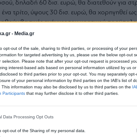
οσού, δηλαδή 60 δισ. ευρώ, θα διατεθούν για στ
ένα τρίτο, ύψους 30 δισ. ευρώ, θα χορηγηθεί ως
υφθούν βασικές ανάγκες του κρατικού προϋπολο
ka.gr -
Media.gr
ι αποπληρωμή
to opt-out of the sale, sharing to third parties, or processing of your per
formation for targeted advertising by us, please use the below opt-out s
οιημένα ρωσικά περιουσιακά στοιχεία. Η Ευρωπα
r selection. Please note that after your opt-out request is processed y
ρησιμοποιήσει τα παγωμένα ρωσικά κεφάλαια πο
eing interest-based ads based on personal information utilized by us or
disclosed to third parties prior to your opt-out. You may separately opt-
ηρωμή του δανείου, σε πλήρη συμμόρφωση με το
losure of your personal information by third parties on the IAB’s list of
. This information may also be disclosed by us to third parties on the
IA
Participants
that may further disclose it to other third parties.
Εγγραφή στο
ολική στρατηγική της ΕΕ για τη μακροπρόθεσμη
newsletter
σε οικονομικό επίπεδο, εν μέσω της συνεχιζόμεν
l Data Processing Opt Outs
o opt-out of the Sharing of my personal data.