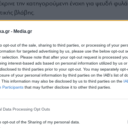
έκρινε την κατηγορούμενη ένοχη για ψευδή φυλά
ικής βλάβης.
οιτά σε κολέγιο και προσπαθεί να ξαναχτίσει τη 
ka.gr -
Media.gr
να τέταρτο του αιώνα.
to opt-out of the sale, sharing to third parties, or processing of your per
formation for targeted advertising by us, please use the below opt-out s
r selection. Please note that after your opt-out request is processed y
eing interest-based ads based on personal information utilized by us or
disclosed to third parties prior to your opt-out. You may separately opt-
losure of your personal information by third parties on the IAB’s list of
. This information may also be disclosed by us to third parties on the
IA
Participants
that may further disclose it to other third parties.
Εγγραφή στο
newsletter
Ακολουθήστε μας στο
Ακολουθήστε μ
facebook
twitter
l Data Processing Opt Outs
o opt-out of the Sharing of my personal data.