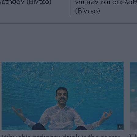
θέτησαν (Βίντεο)
νηπίων και απελά
(Βίντεο)