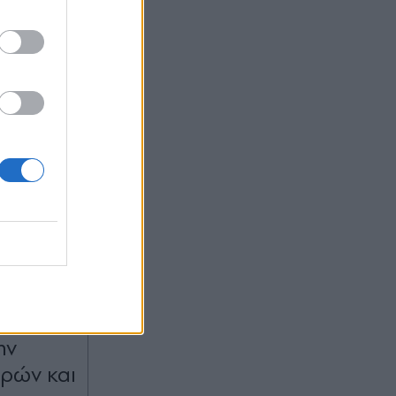
:44
OM
3χρονη
νία:
ην
ρών και