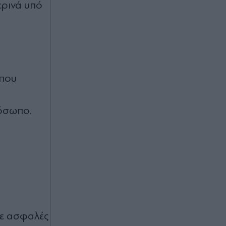
ερινά υπό
Πόρτο Γερμενό: Συγκίνηση με σκύλο
που επέστρεψε τραυματισμένος στο
σπίτι που τον φρόντιζαν μία
εβδομάδα μετά τη φωτιά
07.08.2026 23:12
 που
Κώστας Τουρνάς: Αποκάλυψε τι τον
κρατά νεανικό στα 76 του - "Είναι
μια μορφή ψυχοθεραπείας"
ρόσωπο.
07.08.2026 23:07
α
Σκιάθος: Φυλάκιση 15 μηνών στη
Βρετανίδα που μέθυσε με την
15χρονη κόρη της και προκάλεσε
επεισόδιο στο Κέντρο Υγείας
σε ασφαλές