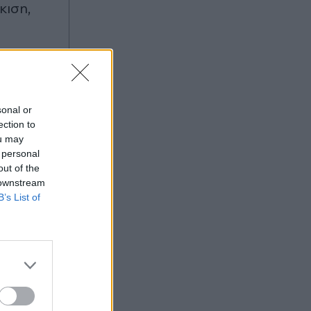
κιση,
ζωή της,
sonal or
ection to
ou may
 personal
out of the
 downstream
B’s List of
ας στο