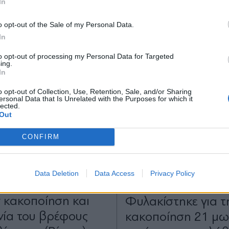
In
*
o opt-out of the Sale of my Personal Data.
Αποδέχομαι τους
όρους χρήσης
In
και την πολιτική απορρήτου
to opt-out of processing my Personal Data for Targeted
ing.
Εγγραφή
In
o opt-out of Collection, Use, Retention, Sale, and/or Sharing
ersonal Data that Is Unrelated with the Purposes for which it
lected.
X
Out
CONFIRM
18.06.2026 18:58
ΔΙΕΘΝΗ
20.05.2026 23
TIKA NEWSROOM
PARAPOLITIKA NEWSRO
α: Το σοκαριστικό
Κατακραυγή για 2
Data Deletion
Data Access
Privacy Policy
πό το γκέι ζευγάρι
Πολωνή στη Βρετα
ν κακοποίηση και
Φυλακίστηκε για τ
ία του βρέφους
κακοποίηση 21 μω