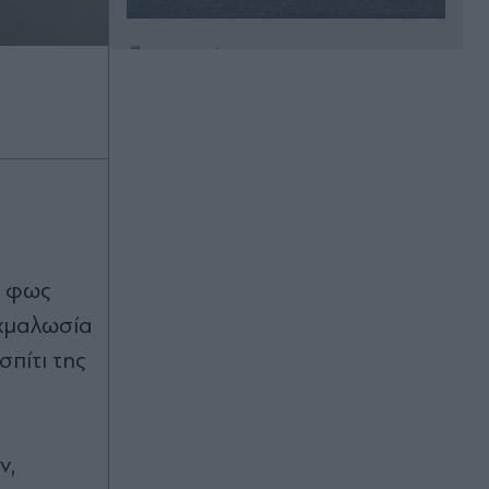
Πριν 32 λεπτά
Στα χαρακώματα Ισπανία & Ιταλία
λόγω Θέουτα: Η κυβέρνηση
Σάντσεθ ανακοίνωσε και αυτή
ελέγχους στα σύνορα, η Ρώμη "δεν
δέχεται τελεσίγραφα" (Βίντεο)
Πριν 36 λεπτά
Στέφανη Χαραλάμπους: Η ηθοποιός
της "Γης της Ελιάς" κυκλοφορεί το
ο φως
πρώτο της τραγούδι - Λέγεται
"Θεσσαλονίκη" (Βίντεο)
ιχμαλωσία
πίτι της
Πριν 45 λεπτά
Νοσοκομείο Πύργου: Φίδι
επισκέφτηκε το τμήμα Επείγοντων
Περιστατικών (Εικόνες)
ν,
Πριν 52 λεπτά