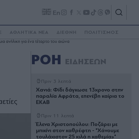
En
E
ΑΘΛΗΤΙΚΑ ΝΕΑ
ΔΙΕΘΝΗ
ΠΟΛΙΤΙΣΜΟΣ
ια ανήλικη για ένα τέταρτο του αιώνα
ΡΟΗ
ΕΙΔΗΣΕΩΝ
Πριν 3 λεπτά
Χανιά: Φίδι δάγκωσε 13χρονο στην
παραλία Αφράτα, επενέβη καίρια το
ετίες
ΕΚΑΒ
Πριν 11 λεπτά
Έλενα Χριστοπούλου: Ποζάρει με
μπικίνι στον καθρέφτη - "Χάνουμε
τουλάχιστον 25 κιλά η καθεμία»"