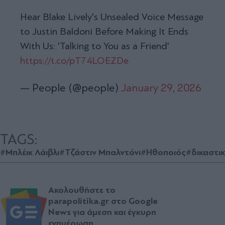
Hear Blake Lively's Unsealed Voice Message
to Justin Baldoni Before Making It Ends
With Us: 'Talking to You as a Friend'
https://t.co/pT74LOEZDe
— People (@people)
January 29, 2026
TAGS:
#Μπλέικ Λάιβλι
#Τζάστιν Μπαλντόνι
#Ηθοποιός
#δικαστι
Ακολουθήστε το
parapolitika.gr στο Google
News για άμεση και έγκυρη
ενημέρωση