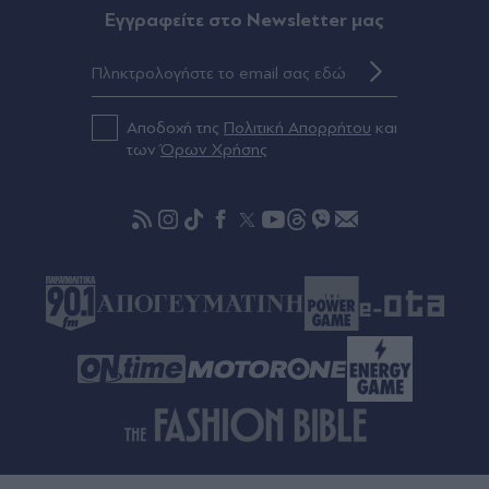
Η ΕΡΤ παρουσιάζει τη Μαρία Κάλλας ως
Eγγραφείτε στο Newsletter μας
"Μήδεια" - Οι σπάνιες μαρτυρίες για τη βραδιά
που καθήλωσε την Επίδαυρο (Βίντεο & Εικόνες)
Πριν 52 λεπτά
Αποδοχή της
Πολιτική Απορρήτου
και
Νορβηγία: Μυστήριο με μαζικούς θανάτους
των
Όρων Χρήσης
ταράνδων στο Σβάλμπαρντ - Οι κτηνίατροι
ερευνούν τα αίτια