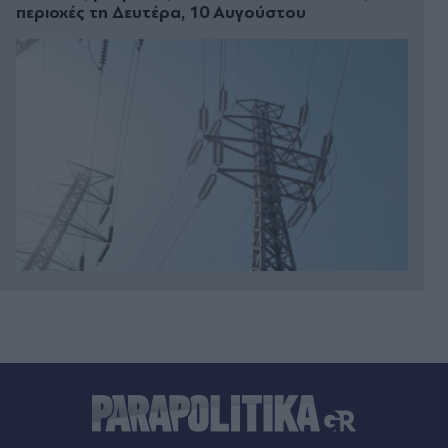
περιοχές τη Δευτέρα, 10 Αυγούστου
Πριν 22 λεπτά
Live η κίνηση στους δρόμους: Μποτιλιάρισμα
στους δρόμους γύρω από το λιμάνι του Πειραιά
- Πού αλλού υπάρχουν προβλήματα
Πριν 22 λεπτά
Διακοπές νερού σε Ηλιούπολη και Καλλιθέα τη