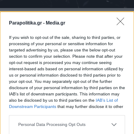
ΔΙΕΘΝΗ
30.03.2026 13:10
Parapolitika.gr -
Media.gr
PARAPOLITIKA NEWSROOM
Ιράν: Εκτέλεση δύο καταδικασθέντων για
If you wish to opt-out of the sale, sharing to third parties, or
συμμετοχή σε απαγορευμένη οργάνωση
processing of your personal or sensitive information for
targeted advertising by us, please use the below opt-out
section to confirm your selection. Please note that after your
opt-out request is processed you may continue seeing
interest-based ads based on personal information utilized by
us or personal information disclosed to third parties prior to
your opt-out. You may separately opt-out of the further
disclosure of your personal information by third parties on the
IAB’s list of downstream participants. This information may
also be disclosed by us to third parties on the
IAB’s List of
Εγγραφή στο newsletter
Downstream Participants
that may further disclose it to other
third parties.
Personal Data Processing Opt Outs