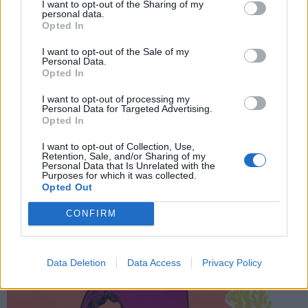
I want to opt-out of the Sharing of my
personal data.
*
Opted In
Αποδέχομαι τους
όρους χρήσης
ΔΙΕΘΝΗ
30.03.2026 13:00
και την πολιτική απορρήτου
ΧΡΥΣΑ ΠΑΛΙΕΡΑΚΗ
I want to opt-out of the Sale of my
Personal Data.
Πολεμικοί ανταποκριτές στη Μέση
Opted In
Εγγραφή
Ανατολή στα Παραπολιτικά: "Ο κόσμος
I want to opt-out of processing my
Personal Data for Targeted Advertising.
στο Ισραήλ βρίσκεται πάνω σε τεντωμένο
Opted In
σκοινί" - "Στην παραλιακή της Βηρυτού
X
I want to opt-out of Collection, Use,
έχουν µεταφέρει τη ζωή τους οικογένειες
Retention, Sale, and/or Sharing of my
Personal Data that Is Unrelated with the
µε µικρά παιδιά"
Purposes for which it was collected.
Opted Out
CONFIRM
Data Deletion
Data Access
Privacy Policy