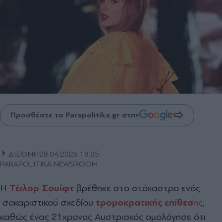
Προσθέστε το Parapolitika.gr στην
ΔΙΕΘΝΗ
28.04.2026 18:05
PARAPOLITIKA NEWSROOM
Η
Τέιλορ Σουίφτ
βρέθηκε στο στόχαστρο ενός
σοκαριστικού σχεδίου
τρομοκρατικής επίθεσ
ης
,
καθώς ένας 21χρονος Αυστριακός ομολόγησε ότι