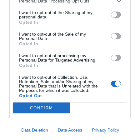
Personal Data Processing Opt Outs
I want to opt-out of the Sharing of my
personal data.
*
Opted In
Αποδέχομαι τους
όρους χρήσης
ΔΙΕΘΝΗ
11.08.2024 16:30
και την πολιτική απορρήτου
I want to opt-out of the Sale of my
Personal Data.
PARAPOLITIKA NEWSROOM
Opted In
Εγγραφή
Αυστρία: “Η βόμβα δεν ήταν καλής
I want to opt-out of processing my
ποιότητας”, λέει ο τζιχαντιστής που
Personal Data for Targeted Advertising.
Opted In
σχεδίαζε επίθεση σε live της Τέιλορ
X
Σουίφτ
I want to opt-out of Collection, Use,
Retention, Sale, and/or Sharing of my
Personal Data that Is Unrelated with the
Purposes for which it was collected.
Opted Out
CONFIRM
Data Deletion
Data Access
Privacy Policy