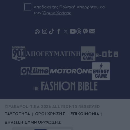
αιτήσεις για διακοπές µε επιδότηση έως 600
Αποδοχή της
Πολιτική Απορρήτου
και
ευρώ
των
Όρων Χρήσης
πριν μία ώρα
Όλο το σχέδιο ανάπλασης της ∆ΕΘ: Μέχρι το
2030 θα έχει υλοποιηθεί στη Θεσσαλονίκη ένα
από τα σηµαντικότερα έργα στη χώρα
©PARAPOLITIKA 2026 ALL RIGHTS RESERVED
ΤΑΥΤΟΤΗΤΑ
ΟΡΟΙ ΧΡΗΣΗΣ
ΕΠΙΚΟΙΝΩΝΙΑ
ΔΗΛΩΣΗ ΣΥΜΜΟΡΦΩΣΗΣ