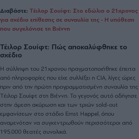
Διαβάστε:
Τέιλορ Σουίφτ: Στο εδώλιο ο 21χρονος
για σχέδιο επίθεσης σε συναυλία της - Η υπόθεση
που συγκλόνισε τη Βιέννη
Τέιλορ Σουίφτ: Πώς αποκαλύφθηκε το
σχέδιο
Η σύλληψη του 21χρονου πραγματοποιήθηκε έπειτα
από πληροφορίες που είχε συλλέξει η CIA, λίγες ώρες
πριν από την πρώτη προγραμματισμένη συναυλία της
Tέιλορ Σουίφτ στη Βιέννη. Το γεγονός αυτό οδήγησε
στην άμεση ακύρωση και των τριών sold-out
εμφανίσεων στο στάδιο Ernst Happel, όπου
αναμενόταν να συγκεντρωθούν περισσότεροι από
195.000 θεατές συνολικά.