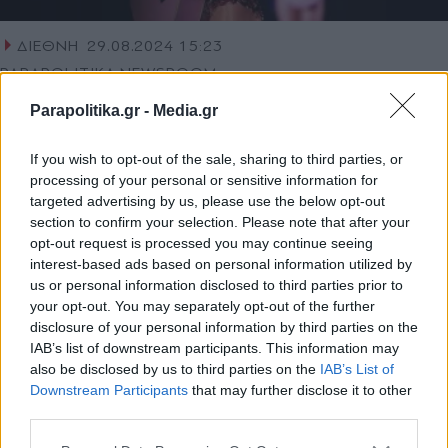
ΔΙΕΘΝΗ
29.08.2024 15:23
PARAPOLITIKA NEWSROOM
Tέιλορ Σουίφτ: Η CIA αποκάλυψε πως
Parapolitika.gr -
Media.gr
απέτρεψε τρομοκρατικό χτύπημα σε
If you wish to opt-out of the sale, sharing to third parties, or
συναυλία της - "Σχεδίαζαν να σκοτώσουν
processing of your personal or sensitive information for
τεράστιο αριθμό ανθρώπων"
targeted advertising by us, please use the below opt-out
section to confirm your selection. Please note that after your
opt-out request is processed you may continue seeing
interest-based ads based on personal information utilized by
us or personal information disclosed to third parties prior to
your opt-out. You may separately opt-out of the further
disclosure of your personal information by third parties on the
IAB’s list of downstream participants. This information may
also be disclosed by us to third parties on the
IAB’s List of
Εγγραφή στο newsletter
Downstream Participants
that may further disclose it to other
third parties.