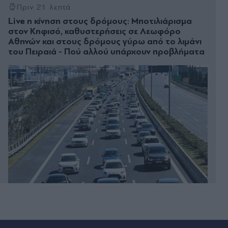
Πριν 21 λεπτά
Live η κίνηση στους δρόμους: Μποτιλιάρισμα
στον Κηφισό, καθυστερήσεις σε Λεωφόρο
Αθηνών και στους δρόμους γύρω από το λιμάνι
του Πειραιά - Πού αλλού υπάρχουν προβλήματα
Πριν 43 λεπτά
Καιρός: Ζέστη με 38άρια, ανεβαίνει η
θερμοκρασία το Σάββατο - Πού θα βρέξει,