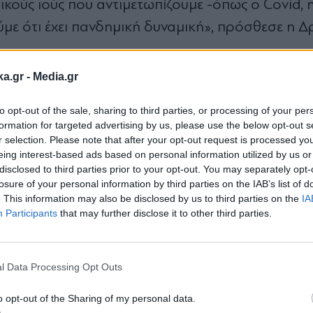
κούς ιούς που αντιμετωπίζουμε -όπως ο Covid, η
ύμε ότι έχει πανδημική δυναμική», πρόσθεσε η Δρ
λλανδικό πλοίο, δύο βρίσκονται σε αυτοαπομόν
ka.gr -
Media.gr
 βρίσκονται σε απομόνωση στο νησί Βανκούβερ, 
to opt-out of the sale, sharing to third parties, or processing of your per
ο Γιούκον. Το άτομο που βρέθηκε θετικό είναι α
formation for targeted advertising by us, please use the below opt-out s
ν έχει βρεθεί θετικός μέχρι στιγμής.
r selection. Please note that after your opt-out request is processed y
eing interest-based ads based on personal information utilized by us or
disclosed to third parties prior to your opt-out. You may separately opt-
ιου Hondius
losure of your personal information by third parties on the IAB’s list of
. This information may also be disclosed by us to third parties on the
IA
Participants
that may further disclose it to other third parties.
την Αργεντινή την 1η Απριλίου, ελλιμενίστηκε σ
Εγγραφή στο
πριν από λιγότερο από μία εβδομάδα, επιτρέποντ
newsletter
σε απομόνωση.
l Data Processing Opt Outs
o opt-out of the Sharing of my personal data.
 της Ολλανδίας τη Δευτέρα, και το εναπομείναν