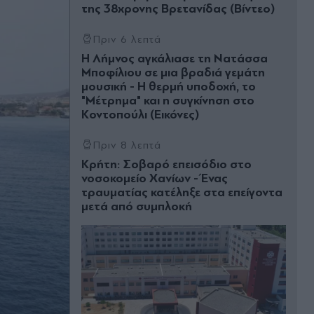
της 38χρονης Βρετανίδας (Βίντεο)
Πριν 6 λεπτά
Η Λήμνος αγκάλιασε τη Νατάσσα
Μποφίλιου σε μια βραδιά γεμάτη
μουσική - Η θερμή υποδοχή, το
"Μέτρημα" και η συγκίνηση στο
Κοντοπούλι (Εικόνες)
Πριν 8 λεπτά
Κρήτη: Σοβαρό επεισόδιο στο
νοσοκομείο Χανίων - Ένας
τραυματίας κατέληξε στα επείγοντα
μετά από συμπλοκή