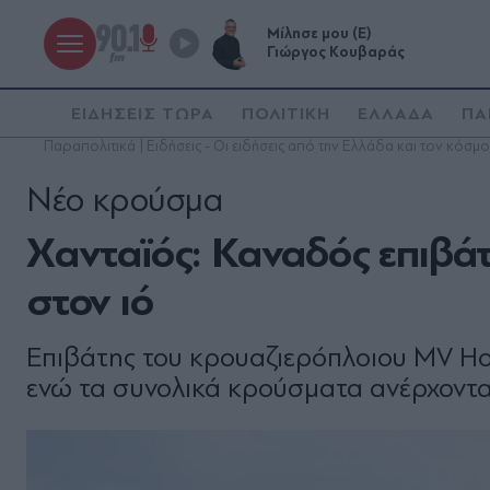
Μίλησε μου (Ε)
Γιώργος Κουβαράς
ΕΙΔΗΣΕΙΣ ΤΩΡΑ
ΠΟΛΙΤΙΚΗ
ΕΛΛΑΔΑ
ΠΑ
Παραπολιτικά | Ειδήσεις - Οι ειδήσεις από την Ελλάδα και τον κόσμο
Nέο κρούσμα
Χανταϊός: Καναδός επιβάτ
στον ιό
Επιβάτης του κρουαζιερόπλοιου MV Hon
ενώ τα συνολικά κρούσματα ανέρχοντα