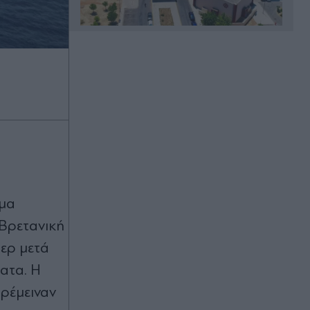
Πριν 10 λεπτά
Φωτιά σε αγροτοδασική έκταση
στο Αριοχώρι Μεσσηνίας:
Επιχειρούν επίγειες και εναέριες
δυνάμεις, σηκώθηκαν δύο
αεροσκάφη
Πριν 17 λεπτά
Δήμος Αθηναίων: Εντατικοί έλεγχοι
για τα παράνομα
τραπεζοκαθίσματα -
σμα
Απομακρύνθηκαν πάνω από 240
 Βρετανική
καρέκλες, τραπέζια, καναπέδες κ.ά.
(Εικόνες)
ερ μετά
ατα. Η
Πριν 17 λεπτά
Δημήτρης Αλεξάνδρου: "Πόσο πιο
αρέμειναν
πάνω απ' την πίστα το θες!" -