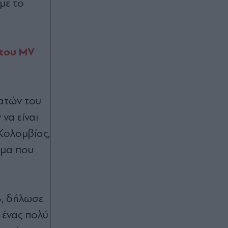
με το
Ταξίδεψε στην Κύθνο για τη Ρία
Ελληνίδου και την απόλαυσε από
απόσταση αναπνοής (Βίντεο)
Πριν 18 λεπτά
 του MV
Φωτιά στο Αγρίνιο: Καίει σε χαμηλή
βλάστηση στην περιοχή Μεγάλη
Χώρα - Σηκώθηκαν δύο
αεροσκάφοι
βατών του
να είναι
Πριν 33 λεπτά
 Κολομβίας,
"Ο πιο δύσκολος αγώνας αρχίζει
όταν οι φλόγες σβήσουν": Το
γμα που
μήνυμα του Συλλόγου Συγγενών
Θανόντων και Εγκαυματιών στο
Μάτι, με φόντο τις καταστροφικές
πυρκαγιές
», δήλωσε
Πριν 33 λεπτά
 ένας πολύ
Κατσαφάδος για αποζημιώσεις