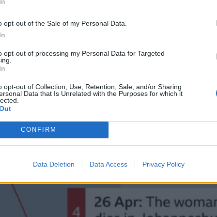
In
στεί, ανέφερε η ιδιοκτήτρια εταιρεία Oceanwi
*
o opt-out of the Sale of my Personal Data.
μή δεν υπάρχουν άτομα με συμπτώματα στο πλοίο
Αποδέχομαι τους
όρους χρήσης
In
και την πολιτική απορρήτου
to opt-out of processing my Personal Data for Targeted
ing.
Εγγραφή
In
o opt-out of Collection, Use, Retention, Sale, and/or Sharing
ersonal Data that Is Unrelated with the Purposes for which it
lected.
X
Out
CONFIRM
Data Deletion
Data Access
Privacy Policy