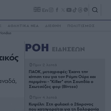
En
E
ΑΘΛΗΤΙΚΑ ΝΕΑ
ΔΙΕΘΝΗ
ΠΟΛΙΤΙΣΜΟΣ
Hondius
ΡΟΗ
ΕΙΔΗΣΕΩΝ
τικός
Πριν 2 λεπτά
ΠΑΟΚ, μεταγραφές: Έκανε την
κίνηση του για τον Ρόμπι Ούρε και
αναδά,
περιμένει - "Killer" στη Σουηδία ο
Σκωτσέζος φορ (Βίντεο)
Πριν 4 λεπτά
Κυψέλη: Στη φυλακή ο 26χρονος
που κατηγορείται για τη δολοφονία