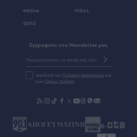
Άρσεναλ, μεταγραφές: Ανακοίνωσε τον Μπρούνο
MEDIA
VIRAL
Γκιμαράες μέχρι το 2030! (Βίντεο)
QUIZ
Πριν 49 λεπτά
"Δεν είναι η Τζορτζίνα": Χαμός στη Μαδέιρα για
τον "γάμο" του Κριστιάνο Ρονάλντο - Χιλιάδες
Eγγραφείτε στο Newsletter μας
περίμεναν μάταια, πώς αντέδρασε ο
Πορτογάλος σούπερ σταρ
Πριν 56 λεπτά
Αποδοχή της
Πολιτική Απορρήτου
και
Γιάννης Κωνσταντέλιας: Πατέρας για δεύτερη
των
Όρων Χρήσης
φορά - Η σύζυγός του, Χριστίνα, έφερε στον
κόσμο ένα υγιέστατο κοριτσάκι