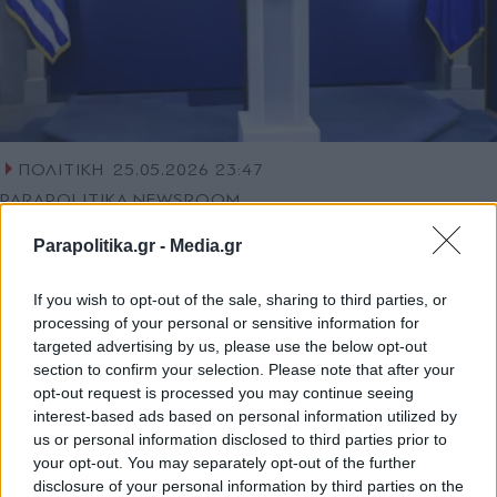
ΠΟΛΙΤΙΚΗ
25.05.2026 23:47
PARAPOLITIKA NEWSROOM
Παύλος Μαρινάκης: Δεν θα μείνουμε με
Parapolitika.gr -
Media.gr
σταυρωμένα χέρια αν η Τουρκία
προχωρήσει σε μονομερή ενέργεια -
If you wish to opt-out of the sale, sharing to third parties, or
processing of your personal or sensitive information for
Αιχμές για Τσίπρα και Καρυστιανού, τι
targeted advertising by us, please use the below opt-out
είπε για Σαμαρά (Βίντεο)
section to confirm your selection. Please note that after your
opt-out request is processed you may continue seeing
interest-based ads based on personal information utilized by
us or personal information disclosed to third parties prior to
your opt-out. You may separately opt-out of the further
disclosure of your personal information by third parties on the