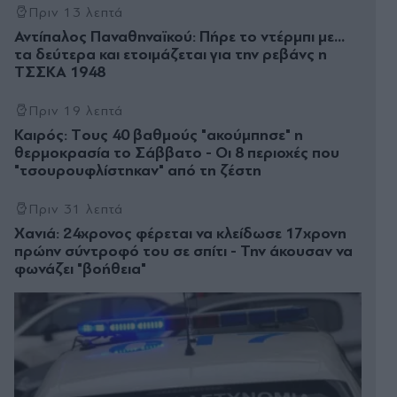
Πριν 13 λεπτά
Αντίπαλος Παναθηναϊκού: Πήρε το ντέρμπι με...
τα δεύτερα και ετοιμάζεται για την ρεβάνς η
ΤΣΣΚΑ 1948
Πριν 19 λεπτά
Καιρός: Tους 40 βαθμούς "ακούμπησε" η
θερμοκρασία το Σάββατο - Οι 8 περιοχές που
"τσουρουφλίστηκαν" από τη ζέστη
Πριν 31 λεπτά
Χανιά: 24χρονος φέρεται να κλείδωσε 17χρονη
πρώην σύντροφό του σε σπίτι - Την άκουσαν να
φωνάζει "βοήθεια"