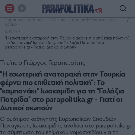
Παραπολιτικά | Ειδήσεις - Οι ειδήσεις από την Ελλάδα και τον
κόσμο
Διεθνή
"Η εσωτερική αναταραχή στην Τουρκία φέρνει πιο επιθετική πολιτική":
Το "καμπανάκι" Ιωακειμίδη για τη "Γαλάζια Πατρίδα" στο
parapolitika.gr - Γιατί οι Δυτικοί σιωπούν
Τι είπε ο Γιώργος Γεραπετρίτης
"Η εσωτερική αναταραχή στην Τουρκία
φέρνει πιο επιθετική πολιτική": Το
"καμπανάκι" Ιωακειμίδη για τη "Γαλάζια
Πατρίδα" στο parapolitika.gr - Γιατί οι
Δυτικοί σιωπούν
Ο ομότιμος καθηγητής Ευρωπαϊκών Σπουδών
Παναγιώτης Ιωακειμίδης αναλύει στο parapolitika.gr
τη σύμπτωση του επίμαχου νομοσχεδίου για τη