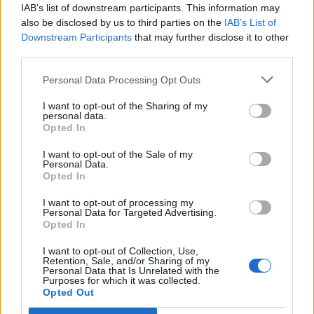
IAB’s list of downstream participants. This information may
also be disclosed by us to third parties on the
IAB’s List of
Εγγραφή στο newsletter
Downstream Participants
that may further disclose it to other
third parties.
Personal Data Processing Opt Outs
I want to opt-out of the Sharing of my
personal data.
*
Opted In
Αποδέχομαι τους
όρους χρήσης
και την πολιτική απορρήτου
I want to opt-out of the Sale of my
Personal Data.
ΠΟΛΙΤΙΚΗ
25.05.2026 19:45
Opted In
Εγγραφή
ΧΡΥΣΑ ΜΑΚΡΗ
I want to opt-out of processing my
Συμβούλιο Εξωτερικής Πολιτικής:
Personal Data for Targeted Advertising.
Opted In
Ελληνοτουρκικά και "Γαλάζια Πατρίδα"
X
στο επίκεντρο των ερωτημάτων - Ο
I want to opt-out of Collection, Use,
Retention, Sale, and/or Sharing of my
καθησυχασμός Γεραπετρίτη και η
Personal Data that Is Unrelated with the
Purposes for which it was collected.
στρατηγική της Αθήνας για την ένταξη
Opted Out
των Δυτικών Βαλκανίων στην ΕΕ