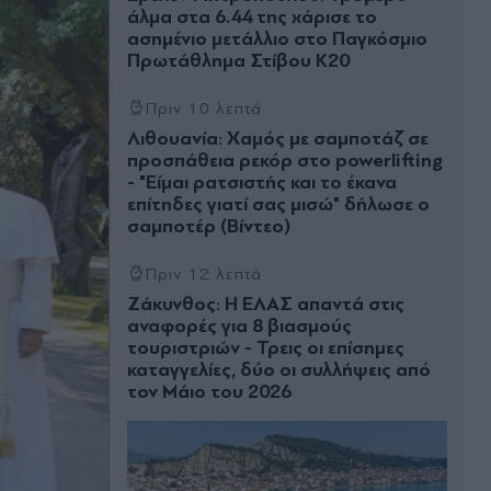
άλμα στα 6.44 της χάρισε το
ασημένιο μετάλλιο στο Παγκόσμιο
Πρωτάθλημα Στίβου Κ20
Πριν 10 λεπτά
Λιθουανία: Χαμός με σαμποτάζ σε
προσπάθεια ρεκόρ στο powerlifting
- "Είμαι ρατσιστής και το έκανα
επίτηδες γιατί σας μισώ" δήλωσε ο
σαμποτέρ (Βίντεο)
Πριν 12 λεπτά
Ζάκυνθος: Η ΕΛΑΣ απαντά στις
αναφορές για 8 βιασμούς
τουριστριών - Τρεις οι επίσημες
καταγγελίες, δύο οι συλλήψεις από
τον Μάιο του 2026