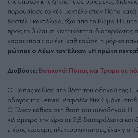
της υποτονικής ζήτησης σε ορισμένες διεθνείς
παρουσίασε το νέο μοντέλο στον Πάπα κατά τ
Καστέλ Γκαντόλφο, έξω από τη Ρώμη. Η Luce 
προς τη βιώσιμη κινητικότητα, διατηρώντας
χαρακτήρα που έχει καθιερώσει η μάρκα παγ
ρώτησε ο Λέων τον Έλκαν. «Η πρώτη πενταθ
Διαβάστε:
Βατικανό: Πάπας και Τραμπ σε πό
Ο Πάπας κάθισε στη θέση του οδηγού της Luc
οδηγός της Ferrari, Ραφαέλε Ντε Σιμόνε, στάθη
Ο Έλκαν κάθισε στη θέση του συνοδηγού. Η Lu
χιλιόμετρα την ώρα σε 2,5 δευτερόλεπτα και 
επίσης τέσσερις ηλεκτροκινητήρες, έναν για κ