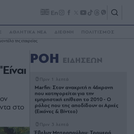
En
E
ΑΘΛΗΤΙΚΑ ΝΕΑ
ΔΙΕΘΝΗ
ΠΟΛΙΤΙΣΜΟΣ
οντέλο της εταιρείας
ΡΟΗ
ΕΙΔΗΣΕΩΝ
"Είναι
Πριν 1 λεπτά
Marfin: Στον ανακριτή η 46χρονη
που κατηγορείται για την
τον
εμπρηστική επίθεση το 2010 - Ο
ρόλος που της αποδίδουν οι Αρχές
οντα στο
(Εικόνες & Βίντεο)
Πριν 3 λεπτά
Έβελυν Μητροπούλου: Τρομερό