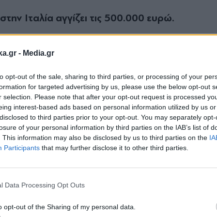
την Ιταλία αγγίζει τις 500.000 ευρώ.
ο, εγκαινιάζουμε ένα νέο κεφάλαιο που μετατρέπ
ka.gr -
Media.gr
ην παράδοση της Ferrari να προβλέπει και να δ
to opt-out of the sale, sharing to third parties, or processing of your per
του.
formation for targeted advertising by us, please use the below opt-out s
r selection. Please note that after your opt-out request is processed y
eing interest-based ads based on personal information utilized by us or
τρικά οχήματα, έχει επενδύσει δισεκατομμύρια ε
disclosed to third parties prior to your opt-out. You may separately opt-
για το 2030 από το 40% των μοντέλων της να εί
losure of your personal information by third parties on the IAB’s list of
. This information may also be disclosed by us to third parties on the
IA
Participants
that may further disclose it to other third parties.
Εγγραφή στο
α στις αγορές και πτώση στο
newsletter
l Data Processing Opt Outs
o opt-out of the Sharing of my personal data.
ης αυτοκινητοβιομηχανίας της Ευρώπης για το 