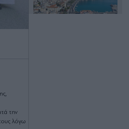
Πριν 18 λεπτά
Σίντνεϊ Τάουλ: Πέθανε στα 26 της
μετά από 3 χρόνια μάχης με σπάνια
μορφή καρκίνου - Η ζωή που
μοιραζόταν στο TikTok (Βίντεο &
Εικόνες)
Πριν 18 λεπτά
Δεκαπενταύγουστος 2026: Πώς
ης,
αμείβονται οι εργαζόμενοι του
ιδιωτικού τομέα - Παραδείγματα
ατά την
Πριν 23 λεπτά
τους λόγω
Το κρυφό δίκτυο του δάσους: Πώς
επικοινωνούν τα δέντρα μεταξύ