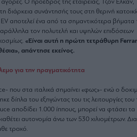
 αγορές. Ο πρόεδρος της εταιρείας, Τζον Έλκαν,
η διάρκεια συνάντησής τους στη θερινή κατοικί
EV αποτελεί ένα από τα σημαντικότερα βήματα τ
 παράλληλα τον πολυτελή και υψηλών επιδόσεων
«Είναι αυτή η πρώτη τετράθυρη Ferrari
κοσμίως.
έσια», απάντησε εκείνος.
λεμο για την πραγματικότητα
e- που στα ιταλικά σημαίνει «φως»- ενώ ο δοκι
κε δίπλα του εξηγώντας του τις λειτουργίες του 
ce αποδίδει 1.000 ίππους, μπορεί να φτάσει τα
διαθέτει αυτονομία άνω των 530 χιλιομέτρων. Δια
άθε τροχό.