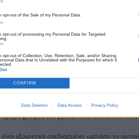
In
 αντέδρασαν θετικά.
*
o opt-out of the Sale of my Personal Data.
Αποδέχομαι τους
όρους χρήσης
In
ο χρηματιστήριο του Μιλάνου την Τρίτη, ενώ και 
και την πολιτική απορρήτου
to opt-out of processing my Personal Data for Targeted
ing.
Εγγραφή
In
o opt-out of Collection, Use, Retention, Sale, and/or Sharing
κοί του αυτοκινήτου αντέδρασαν αρνητικά, υποσ
ersonal Data that Is Unrelated with the Purposes for which it
lected.
ητική της Ferrari. Παράλληλα, την ώρα που οι
X
Out
ελκύσουν ευρύτερο κοινό με φθηνότερα ηλεκτρ
CONFIRM
ρείται ακόμη πιο δύσκολη εμπορικά.
Data Deletion
Data Access
Privacy Policy
ς τα σχόλια. Και η αλήθεια είναι ότι εξωτερικά δεν
, αρθρογράφος του βρετανικού ιστότοπου Autoc
είναι εξαιρετικά σχεδιασμένο, ωστόσο το αυτοκ