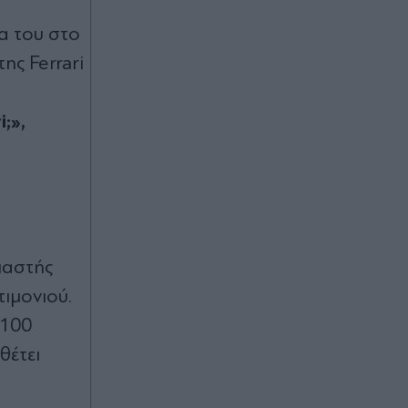
τους
α του στο
Πριν 34 λεπτά
ης Ferrari
"Οδύσσεια": Πώς ο Κρίστοφερ
Νόλαν γύρισε τη σκηνή με τους
3μετρους Λαιστρυγόνες χωρίς εφέ -
;»,
Η κασκαντέρ που "αντικατέστησε"
τον Ματ Ντέιμον (Βίντεο)
Πριν 35 λεπτά
Θεοδωρικάκος: "Συμβάλλουμε στην
εθνική ασφάλεια της πατρίδας μας
μαστής
με νέο αναπτυξιακό καθεστώς για
την Άμυνα"
τιμονιού.
 100
Πριν 35 λεπτά
WSJ: Ο Πούτιν ενδέχεται να
θέτει
δοκιμάσει περιορισμένη επίθεση σε
χώρα του ΝΑΤΟ - Τι εκτιμούν οι
αμερικανικές υπηρεσίες