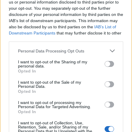
us or personal information disclosed to third parties prior to
ΔΙΕΘΝΗ
11.03.2026 21:47
your opt-out. You may separately opt-out of the further
disclosure of your personal information by third parties on the
PARAPOLITIKA NEWSROOM
IAB’s list of downstream participants. This information may
HΠΑ: Ηχηρή προειδοποίηση FBI για
also be disclosed by us to third parties on the
IAB’s List of
Εγγραφή στο newsletter
πιθανές επιθέσεις του Ιράν στην
Downstream Participants
that may further disclose it to other
third parties.
Καλιφόρνια
Personal Data Processing Opt Outs
I want to opt-out of the Sharing of my
personal data.
*
Opted In
Αποδέχομαι τους
όρους χρήσης
και την πολιτική απορρήτου
I want to opt-out of the Sale of my
Personal Data.
Opted In
Εγγραφή
I want to opt-out of processing my
Personal Data for Targeted Advertising.
Opted In
X
I want to opt-out of Collection, Use,
Retention, Sale, and/or Sharing of my
Personal Data that Is Unrelated with the