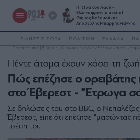
Η 'Ωρα του Λαού -
Ελληνοφρένεια best of
Θύμιος Καλαμούκης,
Αποστόλης Μπαρμπαγιάννης
ΕΙΔΗΣΕΙΣ ΤΩΡΑ
ΠΟΛΙΤΙΚΗ
ΕΛΛΑΔΑ
ΠΑ
Παραπολιτικά | Ειδήσεις - Οι ειδήσεις από την Ελλάδα και τον κόσμο
Πέντε άτομα έχουν χάσει τη ζωή
Πώς επέζησε ο ορειβάτης 
στο Έβερεστ - "Έτρωγα σ
Σε δηλώσεις του στο BBC, ο Νεπαλέζος 
Έβερεστ, είπε ότι επέζησε "μασώντας π
τσέπη του