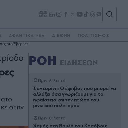
En
E
ΑΘΛΗΤΙΚΑ ΝΕΑ
ΔΙΕΘΝΗ
ΠΟΛΙΤΙΣΜΟΣ
έρες στο Έβερεστ
ερίοδο
ΡΟΗ
ΕΙΔΗΣΕΩΝ
ρες
Πριν 6 λεπτά
Σαντορίνη: Ο έφηβος που μπορεί να
αλλάξει όσα γνωρίζουμε για το
 στο
ηφαίστειο και την πτώση του
μινωικού πολιτισμού
ήκε στην
Πριν 8 λεπτά
Χαμός στη Βουλή του Κοσόβου: