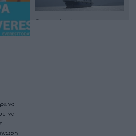
Πριν 34 λεπτά
ΠΑΣΟΚ: Στο φουλ οι μηχανές
Ανδρουλάκη για τη δεύτερη θέση - Η
στρατηγική απέναντι στην ΕΛΑΣ
ενόψει ΔΕΘ και δημοσκοπήσεων
Πριν 37 λεπτά
Νάξος: Καλύτερη η εικόνα από τη
φωτιά στη Μικρή Βίγλα - Δεν
απειλήθηκαν σπίτια
Πριν 41 λεπτά
Εξαρθρώθηκε ομάδα που
ρε να
διακινούσε ναρκωτικά - Δρούσε και
σει να
στην Πανεπιστημιούπολη
Ζωγράφου
ι.
κήνωση
Πριν 49 λεπτά