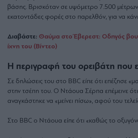
βάσης. Βρισκόταν σε υψόμετρο 7.500 μέτρων 
εκατοντάδες φορές στο παρελθόν, για να κάνε
Διαβάστε:
Θαύμα στο Έβερεστ: Οδηγός βου
ίχνη του (Βίντεο)
Η περιγραφή του ορειβάτη που ε
Σε δηλώσεις του στο BBC είπε ότι επέζησε «
στην τσέπη του. Ο Ντάουα Σέρπα επέμεινε ότι
αναγκάστηκε να «μείνει πίσω», αφού του τελε
Στο BBC ο Ντάουα είπε ότι «καθώς το οξυγό