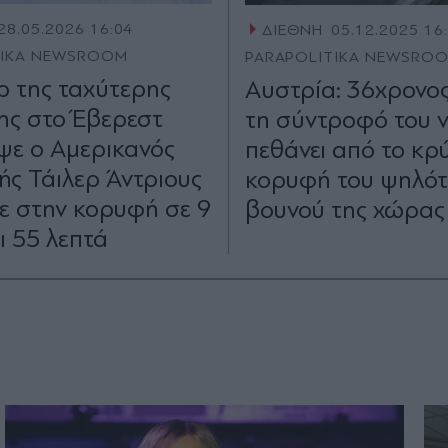
28.05.2026 16:04
ΔΙΕΘΝΗ
05.12.2025 16
TIKA NEWSROOM
PARAPOLITIKA NEWSRO
ρ της ταχύτερης
Αυστρία: 36χρονο
ς στο Έβερεστ
τη σύντροφό του 
ψε ο Αμερικανός
πεθάνει από το κρ
τής Τάιλερ Άντριους
κορυφή του ψηλό
ε στην κορυφή σε 9
βουνού της χώρας
ι 55 λεπτά