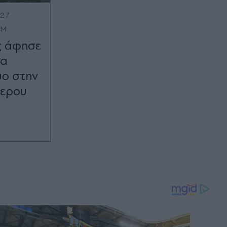
:27
OM
ς άφησε
να
ύο στην
τερου