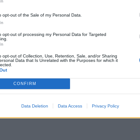
In
αρκετές ημέρες: «Ήταν τα παιδιά που πήγαιναν ν
*
o opt-out of the Sale of my Personal Data.
με μετέφεραν κάτω».
Αποδέχομαι τους
όρους χρήσης
In
και την πολιτική απορρήτου
to opt-out of processing my Personal Data for Targeted
σοκομείο στο Κατμαντού του Νεπάλ, όπου οι γ
ing.
Εγγραφή
In
να σπασμένο οστό.
o opt-out of Collection, Use, Retention, Sale, and/or Sharing
ersonal Data that Is Unrelated with the Purposes for which it
lected.
X
 φετινή ορειβατική περίοδο, ενώ περισσότεροι 
Out
 να τηρούνται στατιστικά στοιχεία τη δεκαετία 
CONFIRM
ι όσοι έχουν ανέβει φέτος μόνο στην «κορυφή τ
Data Deletion
Data Access
Privacy Policy
ερισσότεροι από κάθε άλλη χρονιά.