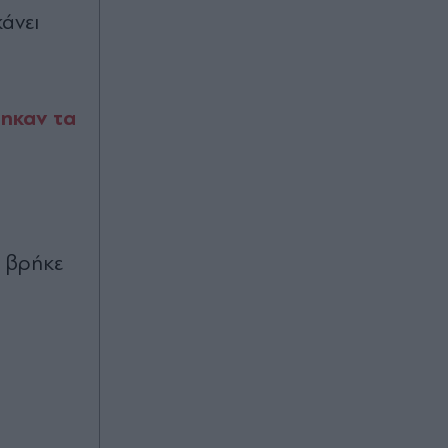
άνει
6 φυτά που ανθίζουν τη νύχτα και
μεταμορφώνουν το μπαλκόνι τα
καλοκαιρινά βράδια
θηκαν τα
Πριν 51 λεπτά
Κόμμα Καρυστιανού: Ολομέτωπη
επίθεση Κοτσόργιου κατά στελεχών
της "Ελπίδας" - Καταγγέλλει
"μεθοδευμένη σπίλωση και
συκοφαντικές επιστολές" και ζητά
αποπομπές
υ βρήκε
Πριν 55 λεπτά
Ποια είναι η Δανάη Μπακογιάννη που
σαρώνει το ένα πανελλήνιο ρεκόρ
μετά το άλλο στα 100 μέτρα με
εμπόδια - Το έχει "σπάσει" δέκα
φορές μέσα στο 2026