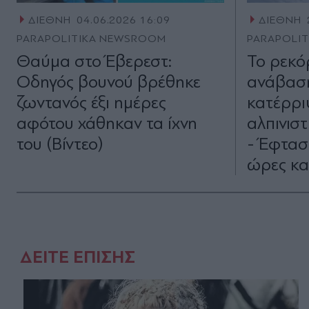
ΔΙΕΘΝΗ
04.06.2026 16:09
ΔΙΕΘΝΗ
PARAPOLITIKA NEWSROOM
PARAPOLI
Θαύμα στο Έβερεστ:
Το ρεκό
Οδηγός βουνού βρέθηκε
ανάβαση
ζωντανός έξι ημέρες
κατέρρι
αφότου χάθηκαν τα ίχνη
αλπινισ
του (Βίντεο)
- Έφτασ
ώρες κα