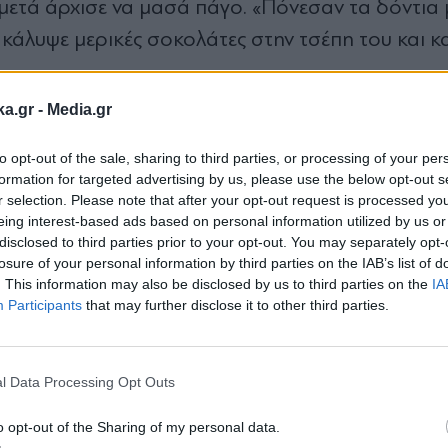
 μετά άρχισε να μασά πάγο. «Πόνεσαν τα δόντια 
κάλυψε μερικές σοκολάτες στην τσέπη του και 
ka.gr -
Media.gr
ράδρα όπου παγιδεύτηκε για 2,5 ημέρες. Ωστόσο,
to opt-out of the sale, sharing to third parties, or processing of your per
αι του έδωσε για πρώτη φορά την ελπίδα ότι θα
formation for targeted advertising by us, please use the below opt-out s
r selection. Please note that after your opt-out request is processed y
eing interest-based ads based on personal information utilized by us or
disclosed to third parties prior to your opt-out. You may separately opt-
losure of your personal information by third parties on the IAB’s list of
σταση σχοινιά που τον βοήθησαν να κατεβεί πιο 
. This information may also be disclosed by us to third parties on the
IA
Participants
that may further disclose it to other third parties.
Εγγραφή στο
 του, αλλά ήταν αποφασισμένος να συνεχίσει. «
newsletter
τω. Περπάτησα όλη τη νύχτα. Τότε, έφτασα κοντ
l Data Processing Opt Outs
o opt-out of the Sharing of my personal data.