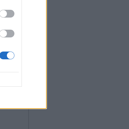
α
ιατροί
από 300
του 1920.
ου