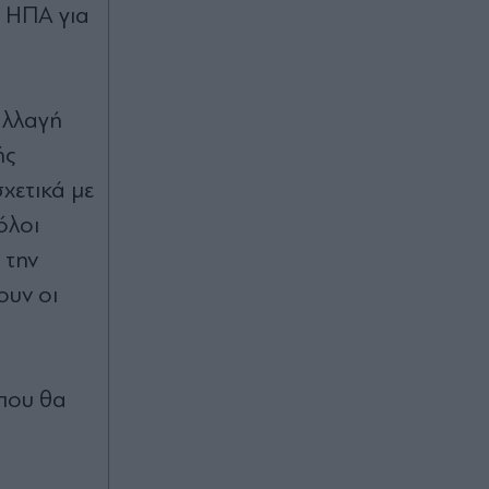
ν ΗΠΑ για
CNN: Σχέδιο απεμπλοκής από τη
σύγκρουση με το Ιράν αναζητά ο
κορυφαίος στρατηγός του Τραμπ -
"Περιορισμένες οι επιλογές των
ΗΠΑ"
αλλαγή
ής
Πριν 49 λεπτά
χετικά με
Μπαρτσελόνα: Ο Πεπ Γκουαρδιόλα
όλοι
συμβούλευσε τον Ρόδρι να επιλέξει
τους "μπλαουγκράνα" αντί για την
 την
Ρεάλ Μαδρίτης
ουν οι
Πριν 52 λεπτά
Δημήτρης Παπαμιχαήλ: Πέρασαν 22
χρόνια από τον θάνατό του - Η
συγκινητική ανάρτηση της Φίνος
 που θα
Φιλμ (Βίντεο)