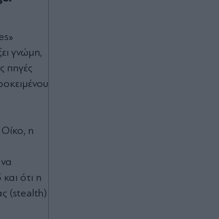
es»
ει γνώμη,
ς πηγές
ροκειμένου
 Οίκο, η
 να
και ότι η
 (stealth)