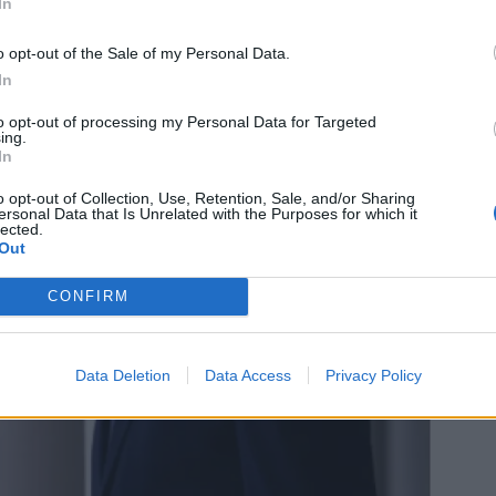
In
*
o opt-out of the Sale of my Personal Data.
Αποδέχομαι τους
όρους χρήσης
In
και την πολιτική απορρήτου
to opt-out of processing my Personal Data for Targeted
ing.
Εγγραφή
In
o opt-out of Collection, Use, Retention, Sale, and/or Sharing
ersonal Data that Is Unrelated with the Purposes for which it
lected.
X
Out
CONFIRM
Data Deletion
Data Access
Privacy Policy