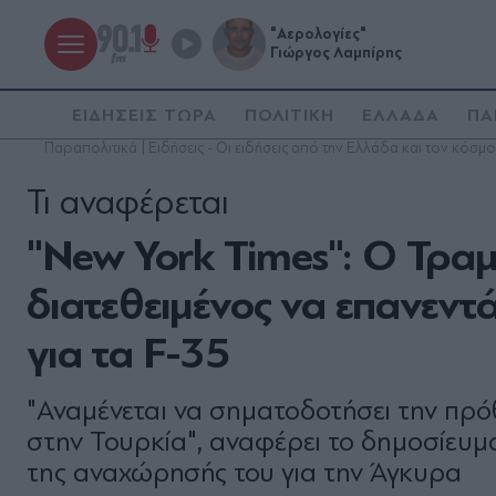
"Αερολογίες"
Γιώργος Λαμπίρης
ΕΙΔΗΣΕΙΣ ΤΩΡΑ
ΠΟΛΙΤΙΚΗ
ΕΛΛΑΔΑ
ΠΑ
Παραπολιτικά | Ειδήσεις - Οι ειδήσεις από την Ελλάδα και τον κόσμο
Τι αναφέρεται
''New York Times'': O Τραμ
διατεθειμένος να επανεντ
για τα F-35
"Αναμένεται να σηματοδοτήσει την πρ
στην Τουρκία", αναφέρει το δημοσίευμ
της αναχώρησής του για την Άγκυρα