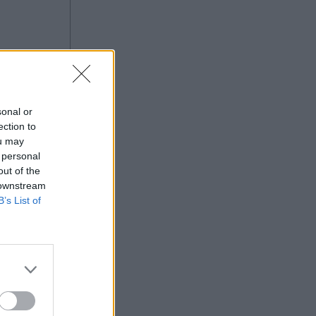
sonal or
ection to
ou may
 personal
out of the
 downstream
B’s List of