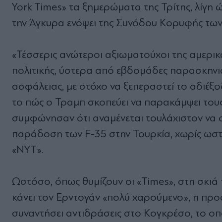
York Times» τα ξημερώματα της Τρίτης, λίγ
την Άγκυρα ενόψει της Συνόδου Κορυφής τω
«Τέσσερις ανώτεροι αξιωματούχοι της αμερικ
πολιτικής, ύστερα από εβδομάδες παρασκηνι
ασφάλειας, με στόχο να ξεπεραστεί το αδιέξο
το πώς ο Τραμπ σκοπεύει να παρακάμψει τους
συμφώνησαν ότι αναμένεται τουλάχιστον να 
παράδοση των F-35 στην Τουρκία, χωρίς ωστό
«ΝΥΤ».
Ωστόσο, όπως θυμίζουν οι «Times», στη σκιά
κάνει τον Ερντογάν «πολύ χαρούμενο», η πρ
συναντήσει αντιδράσεις στο Κογκρέσο, το οποί