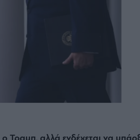
ι ο Τραμπ, αλλά ενδέχεται να υπάρξ