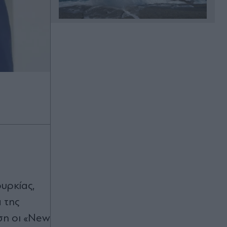
Πριν 20 λεπτά
Δυτική Αττική: Η επόμενη μέρα μετά
τις φωτιές - Τα έργα Antinero, η
αποκατάσταση και η "μάχη" πριν
από τις βροχές
Πριν 28 λεπτά
Καρδιολόγοι και διαιτολόγοι
ξεχωρίζουν 7 δημητριακά για
καλύτερη υγεία της καρδιάς
Πριν 36 λεπτά
Μετρό Θεσσαλονίκης: Ξεκινούν τα
δοκιμαστικά δρομολόγια προς
υρκίας,
Καλαμαριά - Πότε τίθενται σε
 της
λειτουργία
ση οι «New
Πριν 36 λεπτά