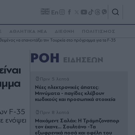
En
E
ΑΘΛΗΤΙΚΑ ΝΕΑ
ΔΙΕΘΝΗ
ΠΟΛΙΤΙΣΜΟΣ
εθειμένος να επανεντάξει την Τουρκία στο πρόγραμμα για τα F-35
ΡΟΗ
ΕΙΔΗΣΕΩΝ
είναι
αμμα
Πριν 5 λεπτά
Νέες ηλεκτρονικές άπατες:
Μηνύματα - παγίδες κλέβουν
κωδικούς και προσωπικά στοιχεία
των F-35
Πριν 8 λεπτά
ε ενόψει
Μοχάμεντ Σαλάχ: Η Τράμπζονσπορ
τον έκανε... Σουλτάνο -Τα
εξωφρενικά ποσά και οφέλη του