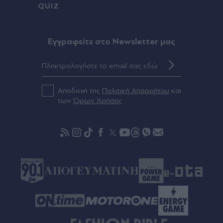
QUIZ
Ισχυρός σεισμός 5,8 Ρίχτερ στις Φιλιππίνες:
Αισθητός και στη Μανίλα (Βίντεο)
Eγγραφείτε στο Newsletter μας
Πριν 58 λεπτά
Διακοπές ρεύματος σε Γλυφάδα, Καλλιθέα,
Αθήνα και άλλες περιοχές της Αττικής την
Παρασκευή 7 Αυγούστου
Αποδοχή της
Πολιτική Απορρήτου
και
των
Όρων Χρήσης
πριν μία ώρα
Υψηλός κίνδυνος πυρκαγιάς σχεδόν στη μισή
Ελλάδα την Παρασκευή 8 Αυγούστου - Δείτε τον
Χάρτη