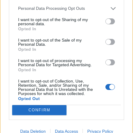
Personal Data Processing Opt Outs
I want to opt-out of the Sharing of my
personal data.
*
Opted In
Αποδέχομαι τους
όρους χρήσης
και την πολιτική απορρήτου
I want to opt-out of the Sale of my
Personal Data.
Opted In
Εγγραφή
I want to opt-out of processing my
ΕΛΛΑΔΑ
02.11.2022 20:49
Personal Data for Targeted Advertising.
Opted In
PARAPOLITIKA NEWSROOM
X
Σύλληψη πρώην παίκτη ριάλιτι: Βίντεο με
I want to opt-out of Collection, Use,
Retention, Sale, and/or Sharing of my
τον εντοπισμό της κοκαΐνης στο πορτ
Personal Data that Is Unrelated with the
Purposes for which it was collected.
μπαγκάζ - Πώς πιάστηκε στα «πράσα»
Opted Out
CONFIRM
Data Deletion
Data Access
Privacy Policy