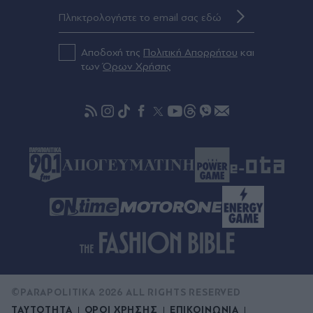
Πριν 52 λεπτά
Αθηνά Οικονομάκου: Το πρόβλημα υγείας στις
διακοπές της στο Μπόρα Μπόρα - "Καλά είμαι
Αποδοχή της
Πολιτική Απορρήτου
και
τώρα" (Βίντεο & Εικόνες)
των
Όρων Χρήσης
Πριν 58 λεπτά
Σπάνια ευκαιρία για αρχαιολόγους: Έπεσε η
στάθμη του Δούναβη και φάνηκε αρχαία γέφυρα
του Μεγάλου Κωνσταντίνου (Εικόνες)
©PARAPOLITIKA 2026 ALL RIGHTS RESERVED
ΤΑΥΤΟΤΗΤΑ
ΟΡΟΙ ΧΡΗΣΗΣ
ΕΠΙΚΟΙΝΩΝΙΑ