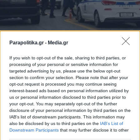
Parapolitika.gr -
Media.gr
ΕΛΛΑΔΑ
10.12.2021 17:46
PARAPOLITIKA NEWSROOM
If you wish to opt-out of the sale, sharing to third parties, or
processing of your personal or sensitive information for
Πιερία – Οι «Θεματοφύλακες του
targeted advertising by us, please use the below opt-out
Συντάγματος» είχαν «προαναγγείλει» την
section to confirm your selection. Please note that after your
opt-out request is processed you may continue seeing
επίθεση – «Από τα τέλη Νοεμβρίου
interest-based ads based on personal information utilized by
δεχόμασταν απειλές»
us or personal information disclosed to third parties prior to
your opt-out. You may separately opt-out of the further
disclosure of your personal information by third parties on the
IAB’s list of downstream participants. This information may
also be disclosed by us to third parties on the
IAB’s List of
Εγγραφή στο newsletter
Downstream Participants
that may further disclose it to other
third parties.