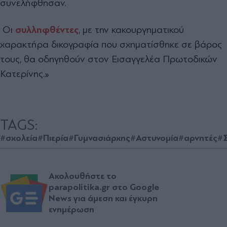
συνελήφθησαν.
Οι
συλληφθέντες
, με την κακουργηματικού
χαρακτήρα δικογραφία που σχηματίσθηκε σε βάρος
τους, θα οδηγηθούν στον Εισαγγελέα Πρωτοδικών
Κατερίνης.»
TAGS:
#σχολεία
#Πιερία
#Γυμνασιάρχης
#Αστυνομία
#αρνητές
#
Ακολουθήστε το
parapolitika.gr στο Google
News για άμεση και έγκυρη
ενημέρωση