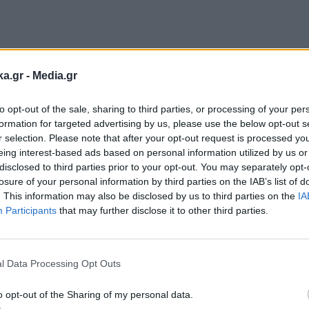
ka.gr -
Media.gr
to opt-out of the sale, sharing to third parties, or processing of your per
formation for targeted advertising by us, please use the below opt-out s
r selection. Please note that after your opt-out request is processed y
eing interest-based ads based on personal information utilized by us or
disclosed to third parties prior to your opt-out. You may separately opt-
losure of your personal information by third parties on the IAB’s list of
. This information may also be disclosed by us to third parties on the
IA
α
#35χρονος
#video
#Αλεξανδρούπολη
#Θάνατος
#Διαμελ
Participants
that may further disclose it to other third parties.
Εγγραφή στο
newsletter
l Data Processing Opt Outs
Ακολουθήστε μας στο
Ακολουθήστε μ
o opt-out of the Sharing of my personal data.
facebook
twitter