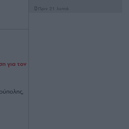
Πριν 21 λεπτά
Σύγκρουση πυραύλου της SpaceX
με τη Σελήνη: Οι εικόνες πριν και
μετά
Πριν 23 λεπτά
Αλεξανδρούπολη: Χειροπέδες σε
άνδρα που επιδείκνυε τα γεννητικά
του όργανα σε ανήλικες στην
ση για τον
Άβαντα - Eίχε συλληφθεί πριν λίγες
ημέρες για τον ίδιο λόγο
Πριν 23 λεπτά
ούπολης,
Φωτιές: Αυτές είναι οι έξι εβδομάδες
που ξεσπούν οι μεγαλύτερες
πυρκαγιές - Νέα μελτέμια από την
Κυριακή (Πίνακας)
Πριν 24 λεπτά