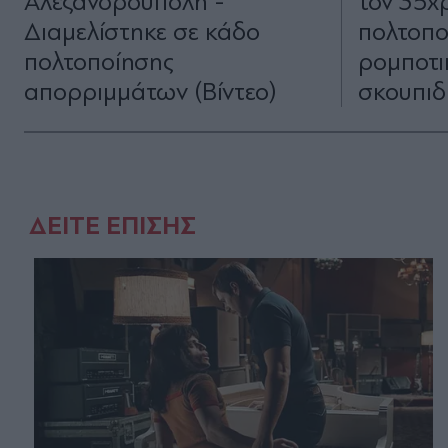
Αλεξανδρούπολη -
τον 35χ
Διαμελίστηκε σε κάδο
πολτοπο
πολτοποίησης
ρομποτι
απορριμμάτων (Βίντεο)
σκουπιδ