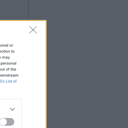
sonal or
ection to
ou may
 personal
out of the
 downstream
B’s List of
ισμός
ας στο