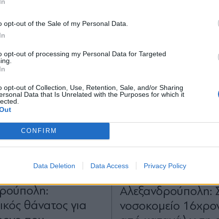
In
*
o opt-out of the Sale of my Personal Data.
Αποδέχομαι τους
όρους χρήσης
In
και την πολιτική απορρήτου
to opt-out of processing my Personal Data for Targeted
ing.
Εγγραφή
In
o opt-out of Collection, Use, Retention, Sale, and/or Sharing
ersonal Data that Is Unrelated with the Purposes for which it
lected.
X
Out
CONFIRM
27.09.2022 17:35
ΕΛΛΑΔΑ
20.07.2026 19
Data Deletion
Data Access
Privacy Policy
TIKA NEWSROOM
PARAPOLITIKA NEWSRO
ρούπολη:
Αλεξανδρούπολη: 
κός θάνατος για
νοσοκομείο 16χρο