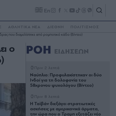
En
E
ΑΘΛΗΤΙΚΑ ΝΕΑ
ΔΙΕΘΝΗ
ΠΟΛΙΤΙΣΜΟΣ
ρας που διαμελίστηκε από ρομποτικό κάδο (Βίντεο)
ει ο
ΡΟΗ
ΕΙΔΗΣΕΩΝ
)
Πριν 2 λεπτά
Ναύπλιο: Προφυλακίστηκαν οι δύο
Ινδοί για τη δολοφονία του
58χρονου ψυχολόγου (Βίντεο)
Πριν 8 λεπτά
Η Ταϊβάν διεξάγει στρατιωτικές
ασκήσεις με αμερικανικά άρματα,
την ώρα που ο Τραμπ εξετάζει νέο