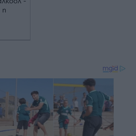
λκοόλ -
 η