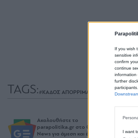
Parapoliti
If you wish 
sensitive in
confirm you
continue se
information 
further disc
TAGS:
participants
#ΚΑΔΟΣ ΑΠΟΡΡΙΜΑΤΩΝ
#Απορρίμματ
Downstream 
Persona
Ακολουθήστε το
parapolitika.gr στο Google
I want t
News για άμεση και έγκυρη