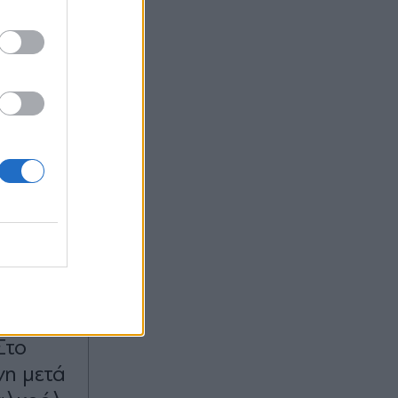
:46
OM
Στο
νη μετά