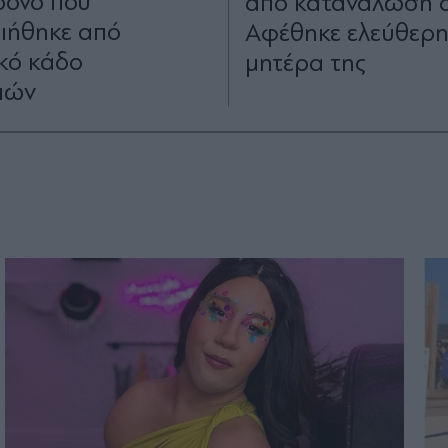
ρονο που
από κατανάλωση α
ιήθηκε από
Αφέθηκε ελεύθερη
κό κάδο
μητέρα της
ιών