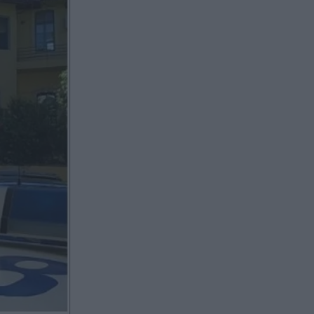
δικαίωμα της σιωπής - Τι λένε οι
συνήγοροι υπεράσπισης του
Πριν 34 λεπτά
Στέρεψε η Λιμνοθάλασσα
Καλοχωρίου στη Θεσσαλονίκη από
την παρατεταμένη ανομβρία -
Κραυγή αγωνίας για τον πολύτιμο
βιότοπο
Πριν 36 λεπτά
Η Τράμπζονσπορ ανακοίνωσε τη
"βόμβα" με Μοχάμεντ Σαλάχ - Το
"χρυσό" συμβόλαιό του
Πριν 36 λεπτά
"Νίκη" για διασύνδεση Ελλάδας-
Κύπρου: Η εθνική αποτροπή δεν
μετατίθεται σε ξένους επενδυτές