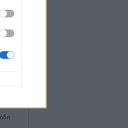
α καλύτερο
οί
 ήδη