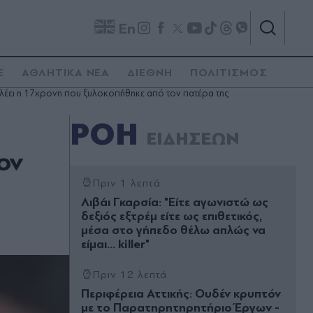
En
E
ΑΘΛΗΤΙΚΑ ΝΕΑ
ΔΙΕΘΝΗ
ΠΟΛΙΤΙΣΜΟΣ
» λέει η 17χρονη που ξυλοκοπήθηκε από τον πατέρα της
ΡΟΗ
ΕΙΔΗΣΕΩΝ
ον
Πριν 1 λεπτά
Λιβάι Γκαρσία: "Είτε αγωνιστώ ως
δεξιός εξτρέμ είτε ως επιθετικός,
μέσα στο γήπεδο θέλω απλώς να
είμαι… killer"
Πριν 12 λεπτά
Περιφέρεια Αττικής: Ουδέν κρυπτόν
με το Παρατηρητηρητήριο Έργων -