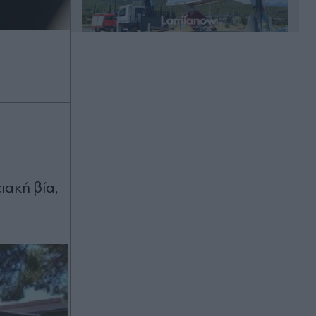
Πριν 24 λεπτά
Μεθυσμένη τουρίστρια συνελήφθη
στην Σκιάθο: Ήπιε αλκοόλ με τη
15χρονη κόρη της και προκάλεσε
επεισόδια στο ξενοδοχείο και στο
Κέντρο Υγείας
Πριν 26 λεπτά
ιακή βία,
Το Μαρόκο αλλάζει τους δρόμους
του: Η νέα άσφαλτος-"σφουγγάρι"
που μειώνει ζέστη και πλημμύρες
Πριν 32 λεπτά
Δολοφονία 38χρονης Βρετανίδας
στην Κυψέλη: Κυψέλη: Γιατί ο
26χρονος Αφγανός επικαλέστηκε το