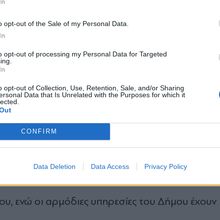
In
ες συνέπειες. Θέλω τα αδέρφια μου να έχουν έν
17χρονη
 η
.
*
o opt-out of the Sale of my Personal Data.
Αποδέχομαι τους
όρους χρήσης
In
και την πολιτική απορρήτου
ας του 52χρονου μιλώντας στον Alpha γέλαγε,
to opt-out of processing my Personal Data for Targeted
ing.
Εγγραφή
In
o opt-out of Collection, Use, Retention, Sale, and/or Sharing
ersonal Data that Is Unrelated with the Purposes for which it
lected.
X
Out
μικούς
CONFIRM
αστυνομικ
και στον γαμπρό του γείτονα. Όταν οι
ι οι ίδιοι επίθεση.
Data Deletion
Data Access
Privacy Policy
ου, ενώ οι αρμόδιες υπηρεσίες του Δήμου έχουν