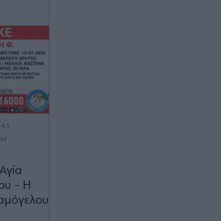
:41
OM
Αγία
υ - Η
αμόγελου