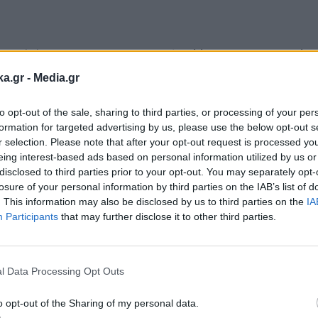
ν Alpha για το περιστατικό, αλλά για τον εφιάλτ
 χρόνια: «Σχόλασα νωρίς. Ο πατέρας μου, μου έχε
ka.gr -
Media.gr
σα… Έχει συμβεί πολλές φορές να αργώ και αυτή 
to opt-out of the sale, sharing to third parties, or processing of your per
ονών, χτυπάει και τα αδέρφια μου. Βρήκα το θάρρ
formation for targeted advertising by us, please use the below opt-out s
r selection. Please note that after your opt-out request is processed y
 βρίζει.
eing interest-based ads based on personal information utilized by us or
disclosed to third parties prior to your opt-out. You may separately opt-
losure of your personal information by third parties on the IAB’s list of
τρόπος διαφυγής για μένα είναι το μπαλκόνι, για
. This information may also be disclosed by us to third parties on the
IA
αμάτησε. Με χτυπούσε στο χέρι με ένα μαύρο σ
Participants
that may further disclose it to other third parties.
Εγγραφή στο
ίποτα. Καμιά φορά του λέει σταμάτα...».
newsletter
l Data Processing Opt Outs
Αστυνομία. Ήθελα να μιλήσω, αλλά οι γονείς μου 
o opt-out of the Sharing of my personal data.