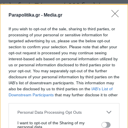
Χαλκιδική: Πάνω από 200 ξαπλώστρες
και ομπρέλες απομάκρυνε ο Δήμος
Parapolitika.gr -
Media.gr
Πολυγύρου από την παραλία της
If you wish to opt-out of the sale, sharing to third parties, or
Γερακινής (Εικόνες)
processing of your personal or sensitive information for
targeted advertising by us, please use the below opt-out
section to confirm your selection. Please note that after your
opt-out request is processed you may continue seeing
interest-based ads based on personal information utilized by
us or personal information disclosed to third parties prior to
your opt-out. You may separately opt-out of the further
disclosure of your personal information by third parties on the
IAB’s list of downstream participants. This information may
also be disclosed by us to third parties on the
IAB’s List of
Εγγραφή στο newsletter
Downstream Participants
that may further disclose it to other
third parties.
Personal Data Processing Opt Outs
I want to opt-out of the Sharing of my
personal data.