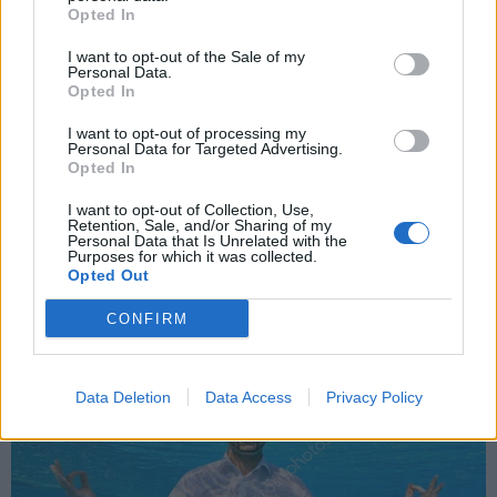
*
Opted In
ΕΛΛΑΔΑ
22.08.2023 12:31
Αποδέχομαι τους
όρους χρήσης
PARAPOLITIKA NEWSROOM
και την πολιτική απορρήτου
I want to opt-out of the Sale of my
Personal Data.
Χίος: Συνελήφθη επιχειρηματίας που
Opted In
Εγγραφή
χρέωνε ομπρέλες και ξαπλώστρες σε
I want to opt-out of processing my
παραλία
Personal Data for Targeted Advertising.
Opted In
X
I want to opt-out of Collection, Use,
Retention, Sale, and/or Sharing of my
Personal Data that Is Unrelated with the
Purposes for which it was collected.
Opted Out
CONFIRM
Data Deletion
Data Access
Privacy Policy