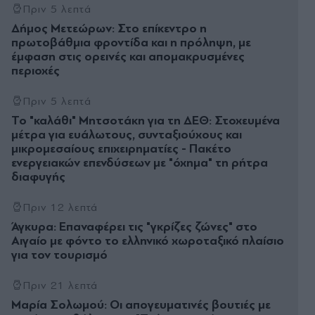
Πριν 5 λεπτά
Δήμος Μετεώρων: Στο επίκεντρο η
πρωτοβάθμια φροντίδα και η πρόληψη, με
έμφαση στις ορεινές και απομακρυσμένες
περιοχές
Πριν 5 λεπτά
Το "καλάθι" Μητσοτάκη για τη ΔΕΘ: Στοχευμένα
μέτρα για ευάλωτους, συνταξιούχους και
μικρομεσαίους επιχειρηματίες - Πακέτο
ενεργειακών επενδύσεων με "όχημα" τη ρήτρα
διαφυγής
Πριν 12 λεπτά
Άγκυρα: Επαναφέρει τις "γκρίζες ζώνες" στο
Αιγαίο με φόντο το ελληνικό χωροταξικό πλαίσιο
για τον τουρισμό
Πριν 21 λεπτά
Μαρία Σολωμού: Οι απογευματινές βουτιές με