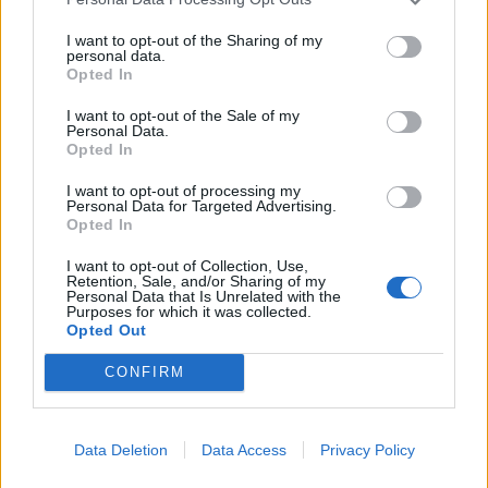
I want to opt-out of the Sharing of my
personal data.
*
Opted In
Αποδέχομαι τους
όρους χρήσης
ΕΛΛΑΔΑ
04.05.2023 13:13
και την πολιτική απορρήτου
I want to opt-out of the Sale of my
Personal Data.
PARAPOLITIKA NEWSROOM
Opted In
Εγγραφή
Άσκηση «Ωρίων 2023»: Εντυπωσιακές
I want to opt-out of processing my
εικόνες από τη Διεθνή Άσκηση Ειδικών
Personal Data for Targeted Advertising.
Opted In
Δυνάμεων στη Βοιωτία - Με συμμετοχή
X
ΗΠΑ, Γαλλίας, Ισραήλ
I want to opt-out of Collection, Use,
Retention, Sale, and/or Sharing of my
Personal Data that Is Unrelated with the
Purposes for which it was collected.
Opted Out
CONFIRM
Data Deletion
Data Access
Privacy Policy