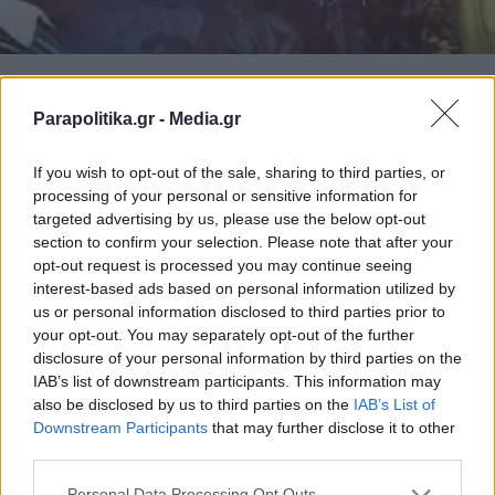
ΕΛΛΑΔΑ
23.05.2023 17:43
ΙΩΑΝΝΗΣ ΔΟΥΚΑΣ
Parapolitika.gr -
Media.gr
ΓΕΕΘΑ: Η ανακοίνωση για τη συμμετοχή
If you wish to opt-out of the sale, sharing to third parties, or
των Ενόπλων Δυνάμεων στην
processing of your personal or sensitive information for
πολυεθνική άσκηση «Swift Response 23»
targeted advertising by us, please use the below opt-out
section to confirm your selection. Please note that after your
opt-out request is processed you may continue seeing
interest-based ads based on personal information utilized by
us or personal information disclosed to third parties prior to
your opt-out. You may separately opt-out of the further
disclosure of your personal information by third parties on the
IAB’s list of downstream participants. This information may
also be disclosed by us to third parties on the
IAB’s List of
Εγγραφή στο newsletter
Downstream Participants
that may further disclose it to other
third parties.
Personal Data Processing Opt Outs