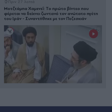
Πριν 27 λεπτά
Μοτζτάμπα Χαμενεΐ: Το πρώτο βίντεο που
φέρεται να δείχνει ζωντανό τον ανώτατο ηγέτη
του Ιράν - Συναντήθηκε με τον Πεζεσκιάν
Πριν 29 λεπτά
Μήλος: Παρέμβαση της ΥΠΑ για το ελικόπτερο
που πάρκαρε στο Σαρακήνικο - Τι προβλέπει ο
νόμος (Βίντεο)