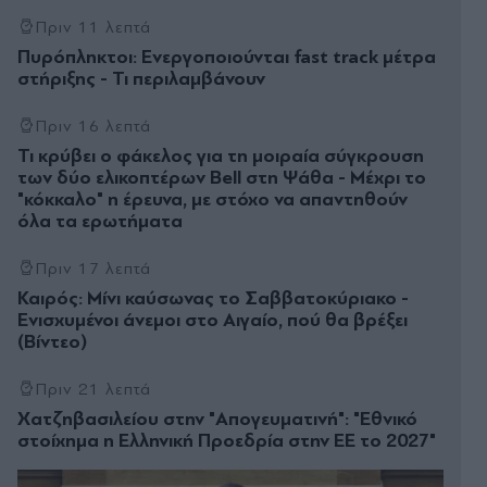
Πριν 11 λεπτά
Πυρόπληκτοι: Ενεργοποιούνται fast track μέτρα
στήριξης - Τι περιλαμβάνουν
Πριν 16 λεπτά
Τι κρύβει ο φάκελος για τη μοιραία σύγκρουση
των δύο ελικοπτέρων Bell στη Ψάθα - Μέχρι το
"κόκκαλο" η έρευνα, με στόχο να απαντηθούν
όλα τα ερωτήματα
Πριν 17 λεπτά
Καιρός: Μίνι καύσωνας το Σαββατοκύριακο -
Ενισχυμένοι άνεμοι στο Αιγαίο, πού θα βρέξει
(Βίντεο)
Πριν 21 λεπτά
Χατζηβασιλείου στην "Απογευματινή": "Εθνικό
στοίχηµα η Ελληνική Προεδρία στην ΕΕ το 2027"