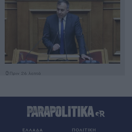
Πριν 26 λεπτά
Ζώδια σήμερα: Ο Ήλιος και ο Κρόνος δίνουν
διάρκεια στα σχέδιά μας - Ποιοι κερδίζουν από
τις σωστές επαφές και τις ώριμες επιλογές
01:08
Γέννησε η Λίλα Μπακλέση: Η πρώτη φωτογραφία
του γιου της και το συγκινητικό μήνυμα του
συντρόφου της (Εικόνα)
ΕΛΛΑΔΑ
ΠΟΛΙΤΙΚΗ