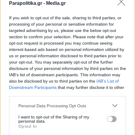
Parapolitika.gr -
Media.gr
Εκκλησία Κρήτης: Ξεκίνησε η Σύνοδος για
την εκλογή Μητροπολιτών - Πλήθος
If you wish to opt-out of the sale, sharing to third parties, or
κόσμου έξω από τον Άγιο Μηνά (Εικόνες)
processing of your personal or sensitive information for
targeted advertising by us, please use the below opt-out
section to confirm your selection. Please note that after your
opt-out request is processed you may continue seeing
interest-based ads based on personal information utilized by
us or personal information disclosed to third parties prior to
your opt-out. You may separately opt-out of the further
disclosure of your personal information by third parties on the
IAB’s list of downstream participants. This information may
also be disclosed by us to third parties on the
IAB’s List of
Εγγραφή στο newsletter
Downstream Participants
that may further disclose it to other
third parties.
Personal Data Processing Opt Outs
I want to opt-out of the Sharing of my
personal data.
*
Opted In
Αποδέχομαι τους
όρους χρήσης