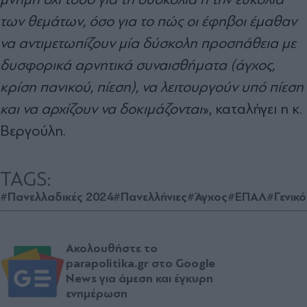
των θεμάτων, όσο για το πώς οι έφηβοι έμαθαν
να αντιμετωπίζουν μία δύσκολη προσπάθεια με
δυσφορικά αρνητικά συναισθήματα (άγχος,
κρίση πανικού, πίεση), να λειτουργούν υπό πίεση
και να αρχίζουν να δοκιμάζονται
», καταλήγει η κ.
Βεργούλη.
TAGS:
#Πανελλαδικές 2024
#Πανελλήνιες
#Άγχος
#ΕΠΑΛ
#Γενικό
Ακολουθήστε το
parapolitika.gr στο Google
News για άμεση και έγκυρη
ενημέρωση