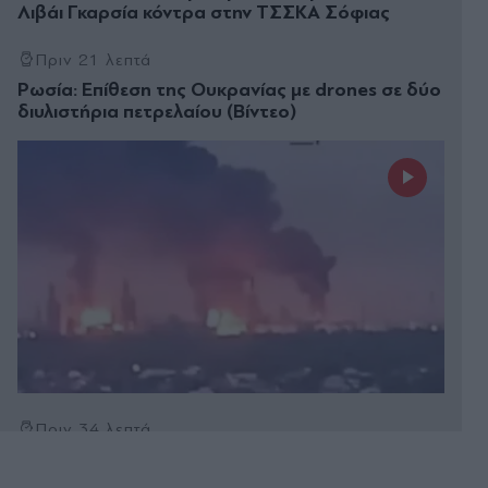
Λιβάι Γκαρσία κόντρα στην ΤΣΣΚΑ Σόφιας
Πριν 21 λεπτά
Ρωσία: Επίθεση της Ουκρανίας με drones σε δύο
διυλιστήρια πετρελαίου (Βίντεο)
Πριν 34 λεπτά
Λάρισα: Συναγερμός για την εξαφάνιση
72χρονης που πάσχει από άνοια - Σε πιθανό