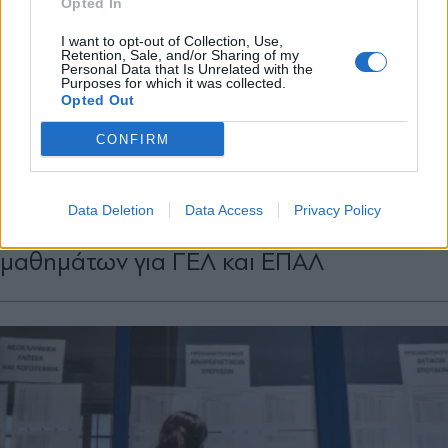
Opted In
X
I want to opt-out of Collection, Use,
Retention, Sale, and/or Sharing of my
Personal Data that Is Unrelated with the
Purposes for which it was collected.
Opted Out
CONFIRM
ΕΛΛΑΔΑ
16.05.2025 17:20
PARAPOLITIKA NEWSROOM
Πανελλήνιες 2025: Δείτε ποια είναι τα
Data Deletion
Data Access
Privacy Policy
εξεταστικά κέντρα των ειδικών
μαθημάτων για ΓΕΛ και ΕΠΑΛ