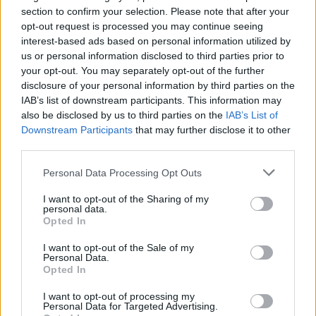
section to confirm your selection. Please note that after your
opt-out request is processed you may continue seeing
interest-based ads based on personal information utilized by
us or personal information disclosed to third parties prior to
your opt-out. You may separately opt-out of the further
ΕΛΛΑΔΑ
09.06.2024 17:43
disclosure of your personal information by third parties on the
IAB’s list of downstream participants. This information may
PARAPOLITIKA NEWSROOM
also be disclosed by us to third parties on the
IAB’s List of
Πανελλήνιες 2024: Τελευταία εβδομάδα
Εγγραφή στο newsletter
Downstream Participants
that may further disclose it to other
εξετάσεων για τους υποψηφίους των ΓΕΛ
third parties.
- Συνέχεια για τα ΕΠΑΛ
Personal Data Processing Opt Outs
I want to opt-out of the Sharing of my
personal data.
*
Opted In
Αποδέχομαι τους
όρους χρήσης
και την πολιτική απορρήτου
I want to opt-out of the Sale of my
Personal Data.
Opted In
Εγγραφή
I want to opt-out of processing my
Personal Data for Targeted Advertising.