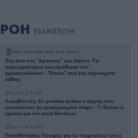
ΡΟΗ
ΕΙΔΗΣΕΩΝ
πριν λιγότερο από ένα λεπτό
Στα ίχνη της "Αράχνης" του Άσαντ: Το
σημειωματάριο που πρόδωσε τον
αρχικατάσκοπο - "Έπεσε" από ένα απρόσμενο
λάθος
Πριν 15 λεπτά
Λυκαβηττός: Σε γυναίκα ανήκει η σορός που
εντοπίστηκε σε προχωρημένη σήψη - Τι δείχνει η
έρευνα για την αιτία θανάτου
Πριν 18 λεπτά
Παναθηναϊκός: Έτοιμος για το ντεμπούτο του ο