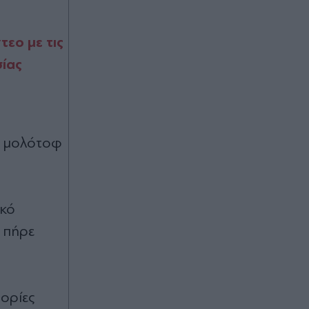
Μένεα για την απόφαση του
εισαγγελέα του Αρείου Πάγου
τεο με τις
Πριν 31 λεπτά
σίας
Η Μαρίνα Βερνίκου έπιασε
λαγοκέφαλο: "Δεν υπάρχει κανένας
λόγος να φοβόμαστε ή να
αποφεύγουμε τη θάλασσα" (Βίντεο)
αν μολότοφ
Πριν 37 λεπτά
Θέουτα: Μετανάστης σκοτώθηκε
στην προσπάθειά του να περάσει τα
σύνορα με αλεξίπτωτο πλαγιάς
ικό
(Βίντεο)
 πήρε
Πριν 40 λεπτά
Φωτιά τώρα στο Στεφάνι
Κορινθίας: Ενισχύθηκαν οι δυνάμεις
της πυροσβεστικής - Στη "μάχη" 11
ορίες
εναέρια μέσα (Βίντεο)