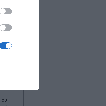
φηκε
αν
ιτιού της
ου
ίου