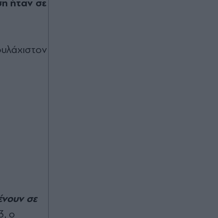
ση ήταν σε
ουλάχιστον
ένουν σε
3, ο