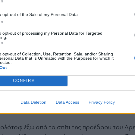
ό το περιπολικό που έπιασε φωτιά και καταστρά
In
*
o opt-out of the Sale of my Personal Data.
Αποδέχομαι τους
όρους χρήσης
In
και την πολιτική απορρήτου
 9 προσαγωγές στην περιοχή, ωστόσο δεν έγιν
to opt-out of processing my Personal Data for Targeted
ing.
 στοιχεία σε βάρος τους.
Εγγραφή
In
o opt-out of Collection, Use, Retention, Sale, and/or Sharing
ersonal Data that Is Unrelated with the Purposes for which it
lected.
X
Out
ει ζητήματα ασφαλείας, καθώς η διεύθυνση του σπ
CONFIRM
ή.
αι πως η επίθεση ήταν σε βάρος τ
Data Deletion
Data Access
Privacy Policy
μολότοφ έξω από το σπίτι της προέδρου του Αρε