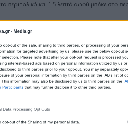
ο περιπολικό και 1,5 λεπτό αφού μπήκε στο περ
lx7dl)
ka.gr -
Media.gr
to opt-out of the sale, sharing to third parties, or processing of your per
formation for targeted advertising by us, please use the below opt-out s
αστυνομικού
r selection. Please note that after your opt-out request is processed y
eing interest-based ads based on personal information utilized by us or
disclosed to third parties prior to your opt-out. You may separately opt-
έφερε σε συναδέλφους του ότι είδε ένα αυτοκ
losure of your personal information by third parties on the IAB’s list of
. This information may also be disclosed by us to third parties on the
IA
 παράλληλα άκουσε και φωνές.
Participants
that may further disclose it to other third parties.
Εγγραφή στο
newsletter
ίσκεται έξω από το σπίτι της προέδρου (στο ση
l Data Processing Opt Outs
o opt-out of the Sharing of my personal data.