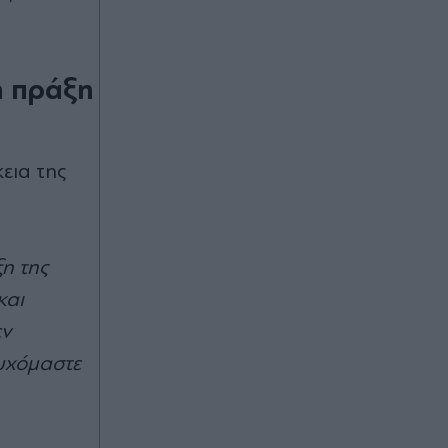
ή πράξη
εια της
η της
και
εν
υχόμαστε