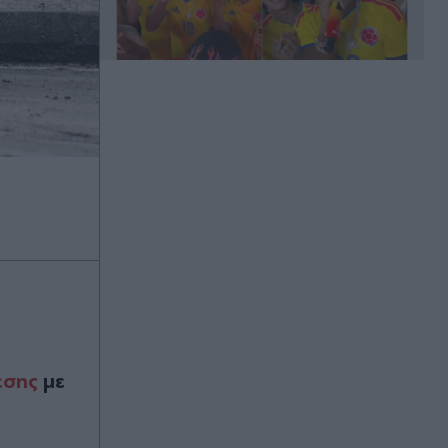
Πριν 18 λεπτά
Ζελένσκι: Πραγματοποιεί την πρώτη
επίσκεψή του στη Σερβία -
Συνάντηση με τον Αλεξάνταρ
Βούτσιτς (Βίντεο)
Πριν 19 λεπτά
Κρουασάν-σάντουιτς παγωτό:
Κάνει θραύση στο TikTok,
χρειάζεται ένα... ξυλάκι (Βίντεο)
Πριν 24 λεπτά
εσης
με
ΠΑΣΟΚ, Τσουκαλάς: "Ένα αόρατο
χέρι δεν θέλει τη διαλεύκανση του
σκανδάλου των υποκλοπών" -