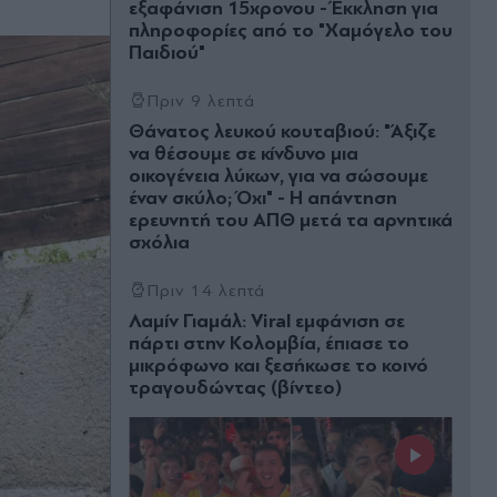
εξαφάνιση 15χρονου - Έκκληση για
πληροφορίες από το "Χαμόγελο του
Παιδιού"
Πριν 9 λεπτά
Θάνατος λευκού κουταβιού: "Άξιζε
να θέσουμε σε κίνδυνο μια
οικογένεια λύκων, για να σώσουμε
έναν σκύλο; Όχι" - Η απάντηση
ερευνητή του ΑΠΘ μετά τα αρνητικά
σχόλια
Πριν 14 λεπτά
Λαμίν Γιαμάλ: Viral εμφάνιση σε
πάρτι στην Κολομβία, έπιασε το
μικρόφωνο και ξεσήκωσε το κοινό
τραγουδώντας (βίντεο)