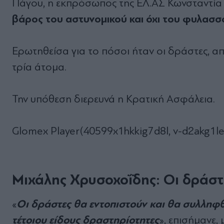
Πάγου, η εκπρόσωπος της ΕΛ.ΑΣ Κωνσταντία 
βάρος του αστυνομικού και όχι του φυλασ
Ερωτηθείσα για το πόσοι ήταν οι δράστες, α
τρία άτομα.
Την υπόθεση διερευνά η Κρατική Ασφάλεια.
Glomex Player(40599x1hkkig7d8l, v-d2akg1le
Μιχάλης Χρυσοχοΐδης: Οι δράσ
Οι δράστες θα εντοπιστούν και θα συλληφθ
«
τέτοιου είδους δραστηρίοτητες
», επισήμανε,