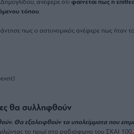
φαίνεται πως η επίθε
Δημογλίδου, ανέφερε ότι
σόμενου τόπου
.
πάντησε πως ο αστυνομικός ανέφερε πως ήταν τ
exnt)
τες θα συλληφθούν
ούν. Θα εξαλειφθούν τα υπολείμματα που επιμ
 μιλώντας το πρωί στο ραδιόφωνο του ΣΚΑΙ 100,