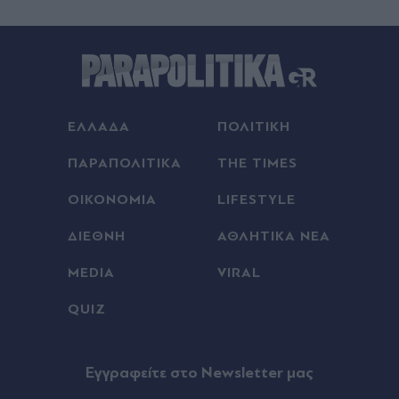
09.08.2026 23:57
Συναγερμός για φωτιές τη Δευτέρα: Drones και
θερμικές κάμερες σαρώνουν την Αττική -
Μελτέμια έως 9 μποφόρ, σε Red Code η μισή
χώρα (Βίντεο)
ΕΛΛΑΔΑ
ΠΟΛΙΤΙΚΗ
09.08.2026 23:50
ΠΑΡΑΠΟΛΙΤΙΚΑ
THE TIMES
Μοχάμεντ Σαλάχ: Ο... χορταστικός τρόπος με
ΟΙΚΟΝΟΜΙΑ
LIFESTYLE
τον οποίο η Τράμπζονσπορ καλωσόρισε τον
Αιγύπτιο σταρ (Βίντεο)
ΔΙΕΘΝΗ
ΑΘΛΗΤΙΚΑ ΝΕΑ
09.08.2026 23:44
MEDIA
VIRAL
Βύρωνας: Το νέο κόλπο των διαρρηκτών με οξύ
στις κλειδαριές - "Είδαμε μια πρασινωπή κηλίδα"
QUIZ
(Βίντεο)
09.08.2026 23:37
Eγγραφείτε στο Newsletter μας
Άνοιξη Αττικής: Οριοθετήθηκε μέσα σε 15 λεπτά