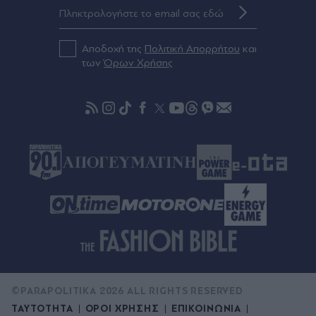
η φωτιά σε χαμηλή βλάστηση
Αποδοχή της
Πολιτική Απορρήτου
και
09.08.2026 23:37
των
Όρων Χρήσης
Ιράν: Ο Πεζεσκιάν διόρισε νέο επικεφαλής του
Ανώτατου Συμβουλίου Εθνικής Ασφαλείας τον
πρώην αρχηγό των Φρουρών της Επανάστασης,
Μοχσέν Ρεζαΐ
09.08.2026 23:30
Σκιάθος: Τουρίστες και βαλίτσες παρασύρονται
από τις τουρμπίνες αεροπλάνου (Βίντεο)
©PARAPOLITIKA 2026 ALL RIGHTS RESERVED
ΤΑΥΤΟΤΗΤΑ
ΟΡΟΙ ΧΡΗΣΗΣ
ΕΠΙΚΟΙΝΩΝΙΑ