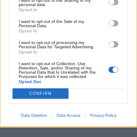
I want to opt-out of the Sharing of my
συνεχίζει να δέχεται και να απαντά σε
personal data.
*
Opted In
Αποδέχομαι τους
όρους χρήσης
ερωτήματα που αφορούν πρακτικά ζητήματα,
και την πολιτική απορρήτου
I want to opt-out of the Sale of my
τα οποία αντιμετωπίζουν οι δικαστές, οι
Personal Data.
Opted In
δικηγόροι και οι δικαστικοί υπάλληλοι σχετικά με
Εγγραφή
I want to opt-out of processing my
την εφαρμογή του Δικαστικού Χάρτη.
Personal Data for Targeted Advertising.
Opted In
X
Μέχρι σήμερα έχουν απαντηθεί 343 ερωτήματα,
I want to opt-out of Collection, Use,
Retention, Sale, and/or Sharing of my
Personal Data that Is Unrelated with the
έχουν δε ομαδοποποιηθεί και αναρτηθεί στην
Purposes for which it was collected.
Opted Out
ιστοσελίδα του Υπουργείου Δικαιοσύνης 51
απαντήσεις ομοειδών ερωτημάτων.
CONFIRM
TAGS:
Data Deletion
Data Access
Privacy Policy
#Δικηγορικός Σύλλογος Αθηνών
#Αποχή
#Δικηγόροι