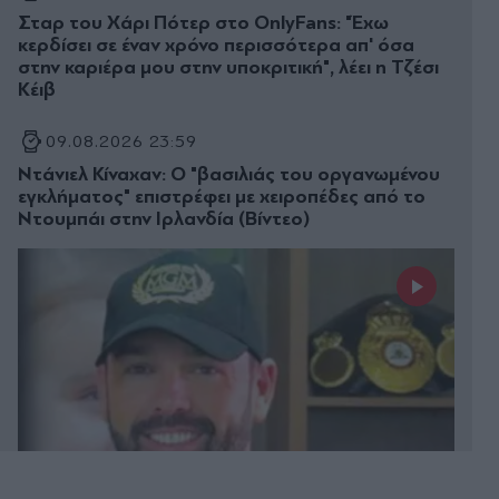
Σταρ του Χάρι Πότερ στο OnlyFans: "Έχω
κερδίσει σε έναν χρόνο περισσότερα απ' όσα
στην καριέρα μου στην υποκριτική", λέει η Τζέσι
Κέιβ
09.08.2026 23:59
Ντάνιελ Κίναχαν: Ο "βασιλιάς του οργανωμένου
εγκλήματος" επιστρέφει με χειροπέδες από το
Ντουμπάι στην Ιρλανδία (Βίντεο)