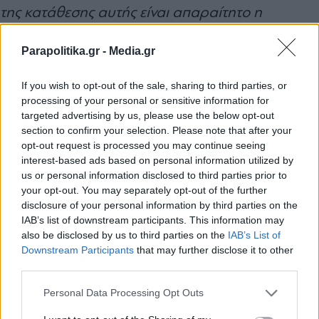
της κατάθεσης αυτής είναι απαραίτητο η
ανάδοχος να δημιουργήσει δυναμικά πεδία
Parapolitika.gr -
Media.gr
(«tags») στις εκθέσεις κατάθεσης των
δικογράφων, ώστε να μπορεί να αναγράφεται η
If you wish to opt-out of the sale, sharing to third parties, or
processing of your personal or sensitive information for
οικεία περιφερειακή έδρα στην οποία
targeted advertising by us, please use the below opt-out
απευθύνεται το δικόγραφο (διαφορετικά, χωρίς
section to confirm your selection. Please note that after your
opt-out request is processed you may continue seeing
τη δημιουργία των δυναμικών πεδίων, οι
interest-based ads based on personal information utilized by
εκθέσεις κατάθεσης θα αναγράφουν
us or personal information disclosed to third parties prior to
your opt-out. You may separately opt-out of the further
«Πρωτοδικείο Αθηνών» και ο γραμματέας θα
disclosure of your personal information by third parties on the
πρέπει απλώς και για μικρό χρονικό διάστημα,
IAB’s list of downstream participants. This information may
also be disclosed by us to third parties on the
IAB’s List of
εωσότου επιλυθεί τεχνικά, να προσθέτει
Εγγραφή στο newsletter
Downstream Participants
that may further disclose it to other
χειρόγραφα την οικεία περιφερειακή έδρα.
third parties.
Personal Data Processing Opt Outs
Επισημαίνεται ότι το Υπουργείο Δικαιοσύνης