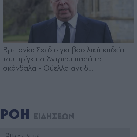
ΡΟΗ
ΕΙΔΗΣΕΩΝ
Πριν 3 λεπτά