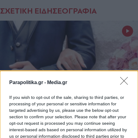
ΣΧΕΤΙΚΗ ΕΙΔΗΣΕΟΓΡΑΦΙΑ
Parapolitika.gr -
Media.gr
If you wish to opt-out of the sale, sharing to third parties, or
processing of your personal or sensitive information for
ΕΛΛΑΔΑ
22.10.2024 22:38
targeted advertising by us, please use the below opt-out
section to confirm your selection. Please note that after your
PARAPOLITIKA NEWSROOM
opt-out request is processed you may continue seeing
Υπόθεση Κορωπί: Δεν έχουν τέλος οι
interest-based ads based on personal information utilized by
καταγγελίες για την επιχείρηση που
us or personal information disclosed to third parties prior to