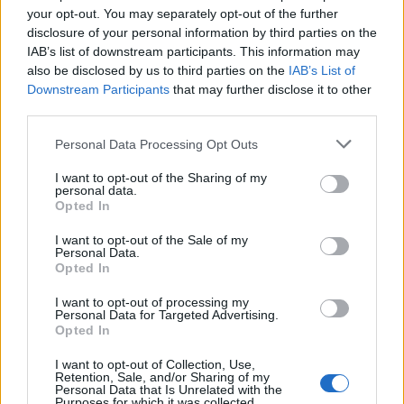
your opt-out. You may separately opt-out of the further
εξαπατούσε νεονύμφους – “Θα πέσουν
disclosure of your personal information by third parties on the
υπουργοί, αν μιλήσω” λέει η ιδιοκτήτρια
IAB’s list of downstream participants. This information may
also be disclosed by us to third parties on the
IAB’s List of
Εγγραφή στο newsletter
Downstream Participants
that may further disclose it to other
third parties.
Personal Data Processing Opt Outs
I want to opt-out of the Sharing of my
personal data.
*
Opted In
Αποδέχομαι τους
όρους χρήσης
και την πολιτική απορρήτου
I want to opt-out of the Sale of my
Personal Data.
Opted In
Εγγραφή
I want to opt-out of processing my
Personal Data for Targeted Advertising.
Opted In
X
I want to opt-out of Collection, Use,
ΕΛΛΑΔΑ
21.10.2024 13:09
Retention, Sale, and/or Sharing of my
Personal Data that Is Unrelated with the
PARAPOLITIKA NEWSROOM
Purposes for which it was collected.