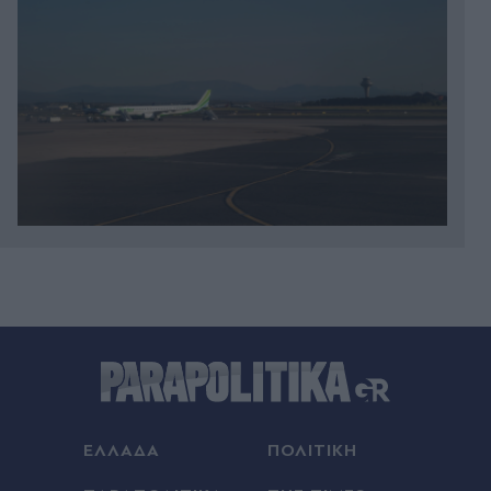
Πριν 27 λεπτά
Αττική: Οι 17 παραλίες που έχουν Γαλάζια
Σημαία - Πού απαγορεύεται η κολύμβηση
Πριν 31 λεπτά
Μέριλιν Μονρόε: Η προσωπική της εξομολόγηση
σε Έλληνα δημοσιογράφο - "Θα ήθελα να είχα
γεννηθεί στον τόπο σας"
ΕΛΛΑΔΑ
ΠΟΛΙΤΙΚΗ
Πριν 35 λεπτά