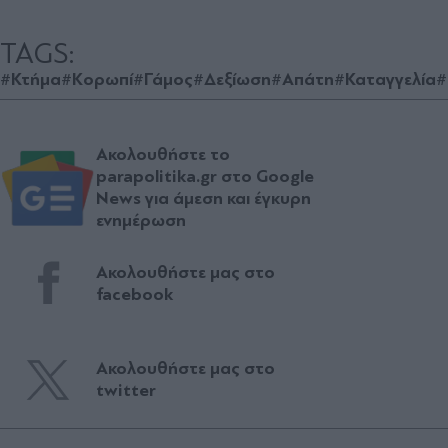
TAGS:
#Κτήμα
#Κορωπί
#Γάμος
#Δεξίωση
#Απάτη
#Καταγγελία
#
Ακολουθήστε το
parapolitika.gr στο Google
News για άμεση και έγκυρη
ενημέρωση
Ακολουθήστε μας στο
facebook
Ακολουθήστε μας στο
twitter