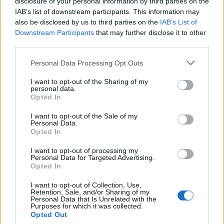
disclosure of your personal information by third parties on the
IAB’s list of downstream participants. This information may
also be disclosed by us to third parties on the
IAB’s List of
ΕΛΛΑΔΑ
03.07.2026 11:52
Εγγραφή στο newsletter
Downstream Participants
that may further disclose it to other
PARAPOLITIKA NEWSROOM
third parties.
Μιχάλης Μόσιος: Αυτήν την ώρα το
Personal Data Processing Opt Outs
τελευταίο "αντίο" στον αγαπημένο
ηθοποιό, σε κλίμα συγκίνησης η κηδεία
I want to opt-out of the Sharing of my
personal data.
*
του (Εικόνες & Βίντεο)
Opted In
Αποδέχομαι τους
όρους χρήσης
και την πολιτική απορρήτου
I want to opt-out of the Sale of my
Personal Data.
Opted In
Εγγραφή
I want to opt-out of processing my
Personal Data for Targeted Advertising.
Opted In
X
I want to opt-out of Collection, Use,
Retention, Sale, and/or Sharing of my
Personal Data that Is Unrelated with the
Purposes for which it was collected.
Opted Out