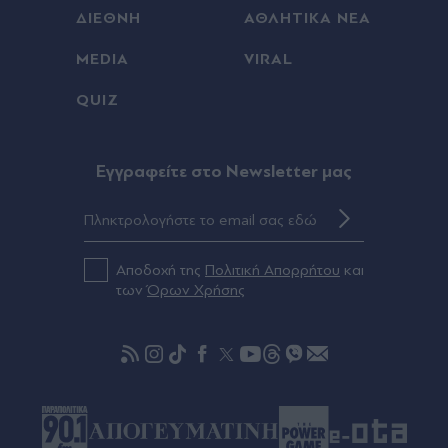
Πριν 43 λεπτά
ΔΙΕΘΝΗ
ΑΘΛΗΤΙΚΑ ΝΕΑ
Ταϊλάνδη: Μαθητής άνοιξε πυρ σε σχολείο
MEDIA
VIRAL
βόρεια της Μπανγκόκ - Νεκροί μαθητές και
δάσκαλοι, αναφορές για τραυματίες (Εικόνες &
QUIZ
Βίντεο)
Πριν 43 λεπτά
Eγγραφείτε στο Newsletter μας
Γιατί η γάτα σας γουργουρίζει; Τα μυστικά πίσω
από τις πιο περίεργες συνήθειές της
Πριν 46 λεπτά
Αποδοχή της
Πολιτική Απορρήτου
και
Μυστράς: Στο δικαστήριο το μεσημέρι ο
των
Όρων Χρήσης
55χρονος που έκρυβε τον νεκρό πατέρα του σε
καταψύκτη - Ποιο είναι το καθοριστικό στοιχείο
για την υπόθεση