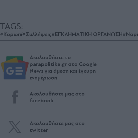
TAGS:
#Κορωπί
#Συλλήψεις
#ΕΓΚΛΗΜΑΤΙΚΗ ΟΡΓΑΝΩΣΗ
#Ναρκ
Ακολουθήστε το
parapolitika.gr στο Google
News για άμεση και έγκυρη
ενημέρωση
Ακολουθήστε μας στο
facebook
Ακολουθήστε μας στο
twitter