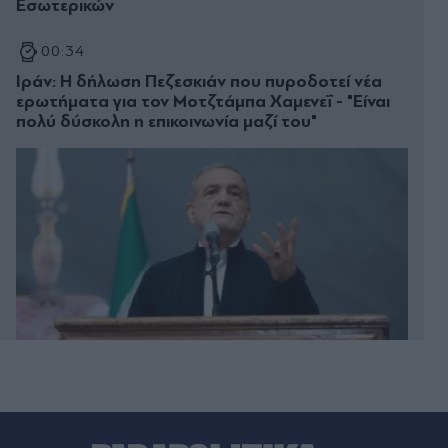
Εσωτερικών
00:34
Ιράν: Η δήλωση Πεζεσκιάν που πυροδοτεί νέα
ερωτήματα για τον Μοτζτάμπα Χαμενεΐ - "Είναι
πολύ δύσκολη η επικοινωνία μαζί του"
00:33
Μυστράς: "Δεν ήταν οικονομικό το κίνητρο" - Τι