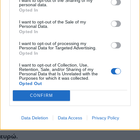
I want to opt-out of the Sharing of my
personal data.
*
Opted In
Αποδέχομαι τους
όρους χρήσης
και την πολιτική απορρήτου
I want to opt-out of the Sale of my
Personal Data.
Opted In
Εγγραφή
I want to opt-out of processing my
Personal Data for Targeted Advertising.
Opted In
X
I want to opt-out of Collection, Use,
Retention, Sale, and/or Sharing of my
Personal Data that Is Unrelated with the
Purposes for which it was collected.
«Έβγαλαν» πάνω από 50.000 ευρώ
Opted Out
Τα μέλη της εγκληματικής οργάνωσης από τις
CONFIRM
παράνομες δραστηριότητας
συνολικό όφελος, που
αποκόμισαν
Data Deletion
Data Access
Privacy Policy
υπολογίζεται σε περισσότερα από 50.000
ευρώ.