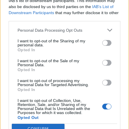
IAB’s list of downstream participants. This information may
also be disclosed by us to third parties on the
IAB’s List of
Εγγραφή στο newsletter
Downstream Participants
that may further disclose it to other
third parties.
Personal Data Processing Opt Outs
ΕΛΛΑΔΑ
06.06.2025 18:44
I want to opt-out of the Sharing of my
PARAPOLITIKA NEWSROOM
personal data.
*
Αστυνομικός της Βουλής: Καμία
Opted In
Αποδέχομαι τους
όρους χρήσης
σεξουαλική κακοποίηση, όσα ακούγονται
και την πολιτική απορρήτου
I want to opt-out of the Sale of my
Personal Data.
είναι εξωφρενικά και αναληθή - Άγρια
Opted In
Εγγραφή
κόντρα με την εν διαστάσει σύζυγό του
I want to opt-out of processing my
(Βίντεο)
Personal Data for Targeted Advertising.
Opted In
X
I want to opt-out of Collection, Use,
Retention, Sale, and/or Sharing of my
Personal Data that Is Unrelated with the
Purposes for which it was collected.
Opted Out
CONFIRM