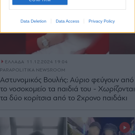
Data Deletion
Data Access
Privacy Policy
ΕΛΛΑΔΑ
11.12.2024 19:04
PARAPOLITIKA NEWSROOM
Αστυνομικός Βουλής: Αύριο φεύγουν από
το νοσοκομείο τα παιδιά του - Χωρίζονται
τα δύο κορίτσια από το 2χρονο παιδάκι