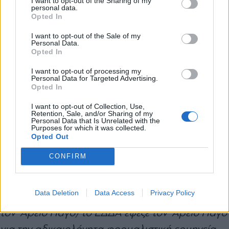
I want to opt-out of the Sharing of my
personal data.
δια νομικού παραστάτη.
*
Opted In
Αποδέχομαι τους
όρους χρήσης
και την πολιτική απορρήτου
I want to opt-out of the Sale of my
Personal Data.
Το ΕΔΔΑ καταδικάζει με συνέπεια την
Opted In
Εγγραφή
δυσανάλογη αυστηρότητα των ανώτατων
I want to opt-out of processing my
Personal Data for Targeted Advertising.
δικαστηρίων της χώρας, και ιδιαίτερα του
Opted In
Αρείου Πάγου, υποδεικνύοντας την
X
I want to opt-out of Collection, Use,
ασυμβατότητα πρακτικών που ισοδυναμούν με
Retention, Sale, and/or Sharing of my
Personal Data that Is Unrelated with the
Purposes for which it was collected.
αρνησιδικία με την ανάγκη πραγματικής
Opted Out
διασφάλισης του δικαιώματος προσφυγής στη
CONFIRM
δικαιοσύνη. Με τις αποφάσεις του Αλβανός της
20.3.2008, Perlala της 22.2.2007 και
Data Deletion
Data Access
Privacy Policy
Καραβελατζής της 16.4.2009 (που αφορούσαν
τον 'Αρειο Πάγο) το ΕΔΔΑ έψεξε τον 'Αρειο Πάγο
για την αδικαιολόγητα φορμαλιστική ερμηνεία