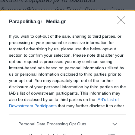
δημοσιευθέντα το μήνα Σεπτέμβριο του έτους
2022 στοιχεία του Υπουργείου Δικαιοσύνης για
Parapolitika.gr -
Media.gr
τον πρώτο βαθμό ανέρχεται σε 13,85 υποθέσεις
If you wish to opt-out of the sale, sharing to third parties, or
ανά μήνα για τους Πρωτοδίκες, 14,47 ανά μήνα
processing of your personal or sensitive information for
για τους Ειρηνοδίκες, 3,36 ανά μήνα για τους
targeted advertising by us, please use the below opt-out
section to confirm your selection. Please note that after your
Εφέτες και 3,34 ανά μήνα για τους Αρεοπαγίτες.
opt-out request is processed you may continue seeing
interest-based ads based on personal information utilized by
us or personal information disclosed to third parties prior to
Σε σχέση με το θέμα της ακραίας τυπολατρίας,
your opt-out. You may separately opt-out of the further
που φαίνεται ότι διαχρονικά υιοθετεί ο 'Αρειος
disclosure of your personal information by third parties on the
IAB’s list of downstream participants. This information may
Πάγος με την επίκληση της ανάγκης μείωσης του
also be disclosed by us to third parties on the
IAB’s List of
Εγγραφή στο newsletter
χρόνου απονομής της δικαιοσύνης, κατά πλήρη
Downstream Participants
that may further disclose it to other
third parties.
παραγνώριση των επιταγών της ΕΣΔΑ για το
Personal Data Processing Opt Outs
δικαίωμα δίκαιης δίκης και πλήρους ακώλυτης
και αποτελεσματικής πρόσβασης σε δικαστήριο,